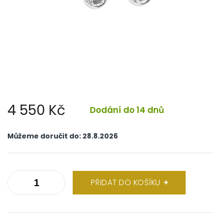
4 550 Kč
Dodání do 14 dnů
Měrná
cena:
Můžeme doručit do:
28.8.2026
PŘIDAT DO KOŠÍKU