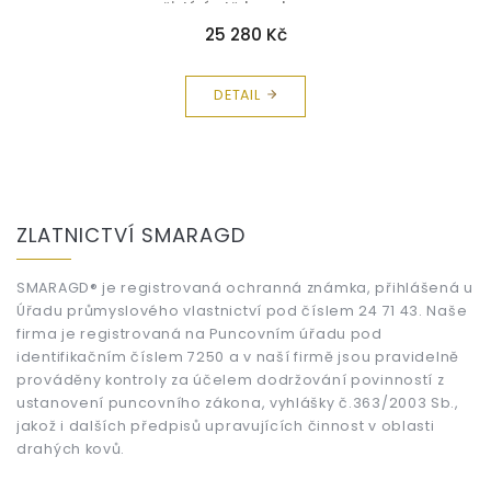
čistící utěrka zdarma
25 280 Kč
DETAIL
Z
á
ZLATNICTVÍ SMARAGD
p
a
t
SMARAGD® je registrovaná ochranná známka, přihlášená u
Úřadu průmyslového vlastnictví pod číslem 24 71 43. Naše
í
firma je registrovaná na Puncovním úřadu pod
identifikačním číslem 7250 a v naší firmě jsou pravidelně
prováděny kontroly za účelem dodržování povinností z
ustanovení puncovního zákona, vyhlášky č.363/2003 Sb.,
jakož i dalších předpisů upravujících činnost v oblasti
drahých kovů.