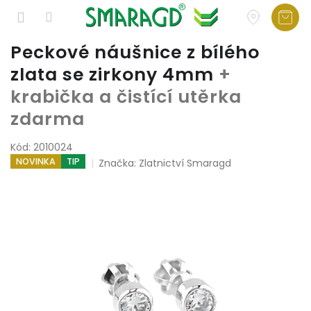
Přejít
Peckové náušnice z bílého
na
zlata se zirkony 4mm
+
obsah
krabička a čistící utěrka
zdarma
Kód:
2010024
NOVINKA
TIP
Značka:
Zlatnictví Smaragd