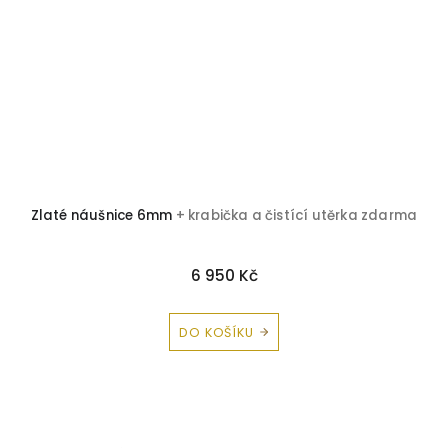
ka
Zlaté náušnice 6mm
+ krabička a čistící utěrka zdarma
6 950 Kč
DO KOŠÍKU
Z
á