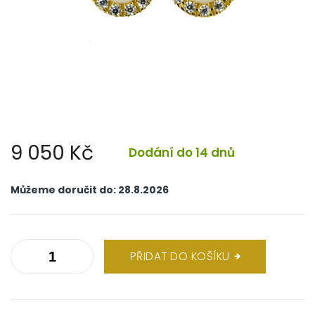
9 050 Kč
Dodání do 14 dnů
Měrná
cena:
Můžeme doručit do:
28.8.2026
PŘIDAT DO KOŠÍKU