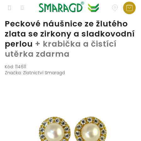
Přejít
Peckové náušnice ze žlutého
na
zlata se zirkony a sladkovodní
obsah
perlou
+ krabička a čistící
utěrka zdarma
Kód:
114611
Značka:
Zlatnictví Smaragd