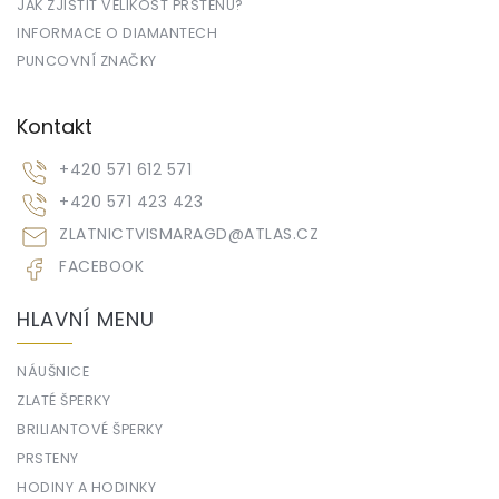
JAK ZJISTIT VELIKOST PRSTENU?
INFORMACE O DIAMANTECH
PUNCOVNÍ ZNAČKY
Kontakt
+420 571 612 571
+420 571 423 423
ZLATNICTVISMARAGD
@
ATLAS.CZ
FACEBOOK
HLAVNÍ MENU
NÁUŠNICE
ZLATÉ ŠPERKY
BRILIANTOVÉ ŠPERKY
PRSTENY
HODINY A HODINKY