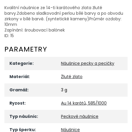
Kvalitní náušnice ze 14-ti karátového zlata žluté
barvy.Zdobeno sladkovodní perlou bílé barvy a po obvodu
zirkony v bílé barvě. (syntetické kameny)Průměr ozdoby:
10mm
Zapínání: šroubovací balónek
ID: 15
PARAMETRY
Kategorie
:
Náušnice pecky a pecičky
Materiál
:
Žluté zlato
Gramáž
:
3 g
Ryzost
:
Au 14 karátů, 585/1000
Typ náušnic
:
Peckové náušnice
Typ šperku
:
Náušnice