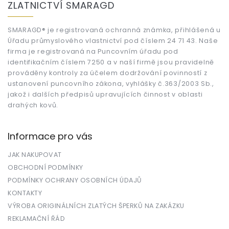
ZLATNICTVÍ SMARAGD
p
a
t
SMARAGD® je registrovaná ochranná známka, přihlášená u
Úřadu průmyslového vlastnictví pod číslem 24 71 43. Naše
í
firma je registrovaná na Puncovním úřadu pod
identifikačním číslem 7250 a v naší firmě jsou pravidelně
prováděny kontroly za účelem dodržování povinností z
ustanovení puncovního zákona, vyhlášky č.363/2003 Sb.,
jakož i dalších předpisů upravujících činnost v oblasti
drahých kovů.
Informace pro vás
JAK NAKUPOVAT
OBCHODNÍ PODMÍNKY
PODMÍNKY OCHRANY OSOBNÍCH ÚDAJŮ
KONTAKTY
VÝROBA ORIGINÁLNÍCH ZLATÝCH ŠPERKŮ NA ZAKÁZKU
REKLAMAČNÍ ŘÁD