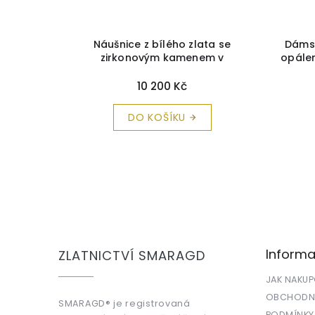
a čistící
Náušnice z bílého zlata se
Dámsk
zirkonovým kamenem v
opálem
elegantním tvaru
+ krabička a
krabi
čistící utěrka zdarma
10 200 Kč
DO KOŠÍKU
Z
á
p
a
Informa
ZLATNICTVÍ SMARAGD
t
í
JAK NAKU
OBCHODNÍ
SMARAGD® je registrovaná
PODMÍNKY