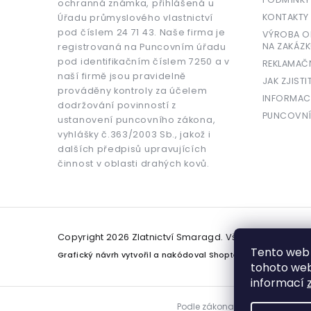
ochranná známka, přihlášená u
KONTAKTY
Úřadu průmyslového vlastnictví
pod číslem 24 71 43. Naše firma je
VÝROBA OR
NA ZAKÁZK
registrovaná na Puncovním úřadu
pod identifikačním číslem 7250 a v
REKLAMAČ
naší firmě jsou pravidelně
JAK ZJISTI
prováděny kontroly za účelem
INFORMAC
dodržování povinností z
PUNCOVNÍ
ustanovení puncovního zákona,
vyhlášky č.363/2003 Sb., jakož i
dalších předpisů upravujících
činnost v oblasti drahých kovů.
Copyright 2026
Zlatnictví Smaragd
. Všechna práva v
Tento web 
Grafický návrh vytvořil a nakódoval
Shoptetak.cz
tohoto webu
informací
Podle zákona o evidenci tržeb j