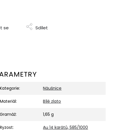
t se
Sdílet
ARAMETRY
Kategorie
:
Náušnice
Materiál
:
Bílé zlato
Gramáž
:
1,65 g
Ryzost
:
Au 14 karátů, 585/1000