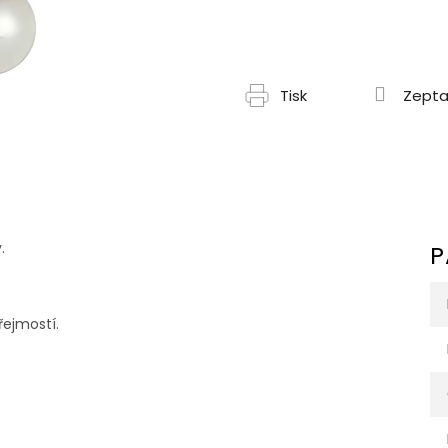
Tisk
Zepta
.
P
řejmostí.