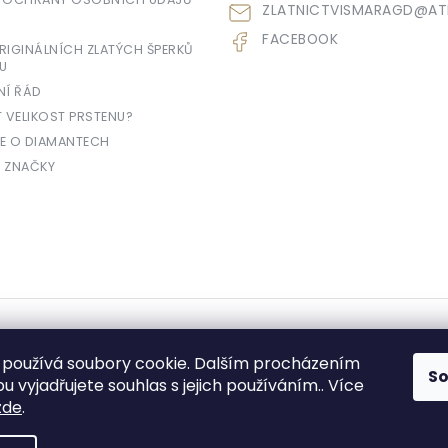
ZLATNICTVISMARAGD
@
AT
FACEBOOK
IGINÁLNÍCH ZLATÝCH ŠPERKŮ
U
NÍ ŘÁD
T VELIKOST PRSTENU?
E O DIAMANTECH
 ZNAČKY
yhrazena.
používá soubory cookie. Dalším procházením
S
 vyjadřujete souhlas s jejich používáním.. Více
zde
.
e prodávající povinen vystavit kupujícímu účtenku. Zároveň je povinen zae