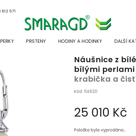
 612 571
ŠPERKY
PRSTENY
HODINY A HODINKY
DALŠÍ KA
Náušnice z bílé
bílými perlami
krabička a čis
Kód:
114620
25 010 Kč
Měrná
cena:
Položka byla vyprodána…