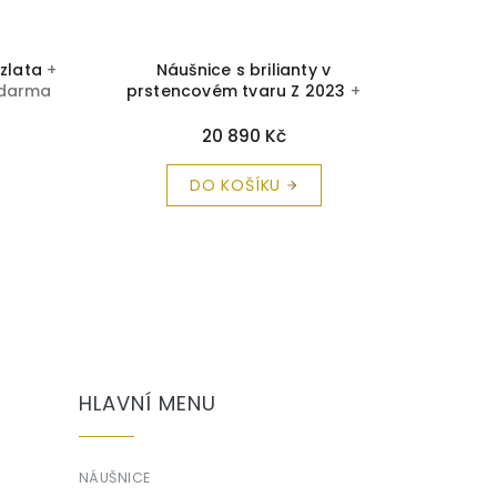
 zlata
+
Náušnice s brilianty v
Dětské 
 zdarma
prstencovém tvaru Z 2023
+
opálo
krabička a čistící utěrka zdarma
č
20 890 Kč
DO KOŠÍKU
HLAVNÍ MENU
NÁUŠNICE