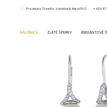
Přejít
na
Prodejny (Vsetín, Valašské Meziříčí)
+420 571
obsah
NÁUŠNICE
ZLATÉ ŠPERKY
BRILIANTOVÉ 