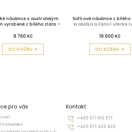
é náušnice s australským
Safírové náušnice z bílého
 vyrobené z bílého zlata
+
krabička a čistící utěrka
čka a čistící utěrka zdarma
9 760 Kč
19 600 Kč
DO KOŠÍKU
DO KOŠÍKU
ce pro vás
Kontakt
POVAT
+420 571 612 571
 PODMÍNKY
+420 571 423 423
 OCHRANY OSOBNÍCH ÚDAJŮ