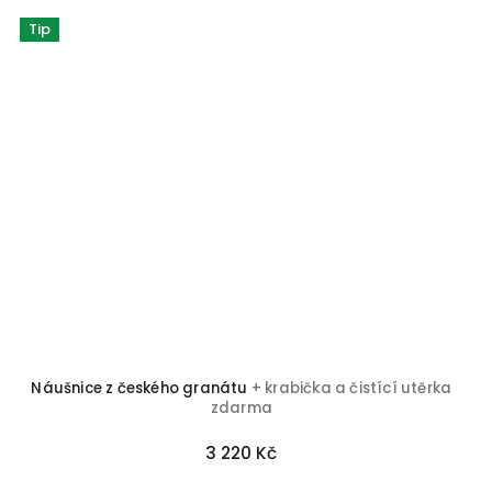
Tip
Náušnice z českého granátu
+ krabička a čistící utěrka
zdarma
3 220 Kč