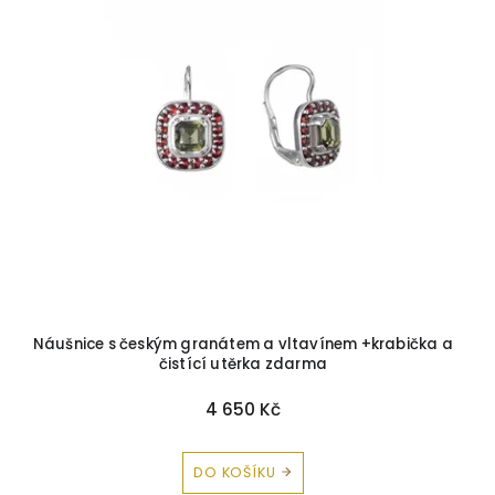
Briliant-Safír
0
Briliant-Ametyst
0
Briliant-Citrín
0
Briliant-Topaz
0
Zirkon-Spinel
0
Náušnice s českým granátem a vltavínem +krabička a
čistící utěrka zdarma
4 650 Kč
DO KOŠÍKU