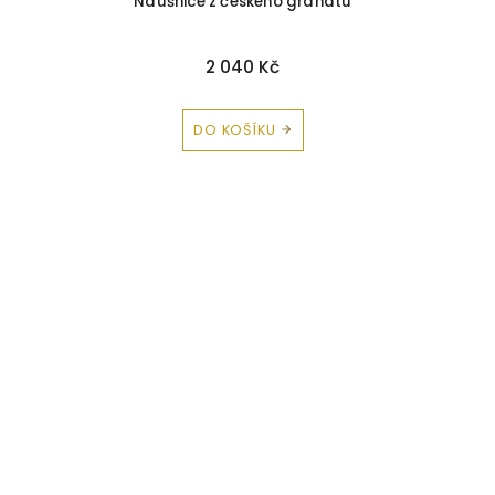
Náušnice z českého granátu
2 040 Kč
DO KOŠÍKU