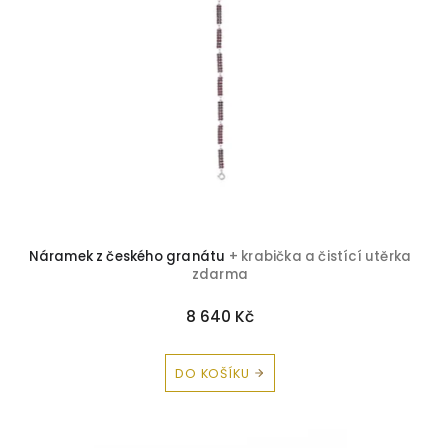
Topaz
0
Tyrkys
0
Zirkon
0
Korál
0
Avanturín
0
Náramek z českého granátu
+ krabička a čistící utěrka
Chryzopras
0
zdarma
Peridot
0
8 640 Kč
Olivín
0
DO KOŠÍKU
Záhněda
0