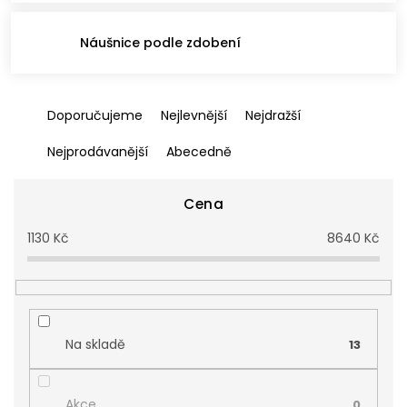
Náušnice podle zdobení
Ř
Doporučujeme
Nejlevnější
Nejdražší
a
z
Nejprodávanější
Abecedně
e
n
í
Cena
p
1130
Kč
8640
Kč
r
o
d
u
k
t
Na skladě
13
ů
Akce
0