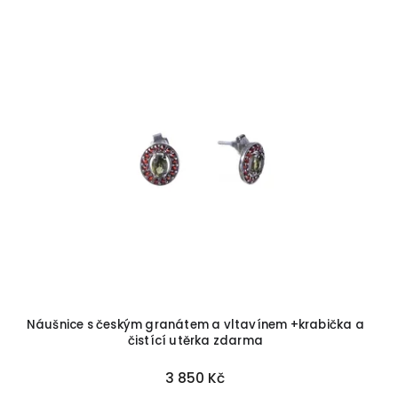
Náušnice s českým granátem a vltavínem +krabička a
čistící utěrka zdarma
3 850 Kč