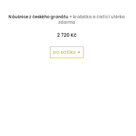
Náušnice z českého granátu
+ krabička a čistící utěrka
zdarma
2 720 Kč
DO KOŠÍKU