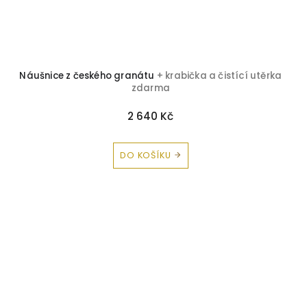
Náušnice z českého granátu
+ krabička a čistící utěrka
zdarma
2 640 Kč
DO KOŠÍKU