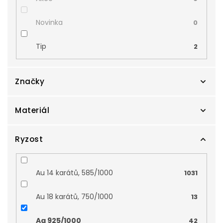
Novinka
0
Tip
2
Značky
Materiál
Cutie
0
Preciosa
Ryzost
1
Bílé zlato
0
Zlatnictví Smaragd
41
Kombinované zlato
0
Au 14 karátů, 585/1000
1031
Zodiax
0
Stříbro
1
Au 18 karátů, 750/1000
13
Žluté zlato
0
Ag 925/1000
42