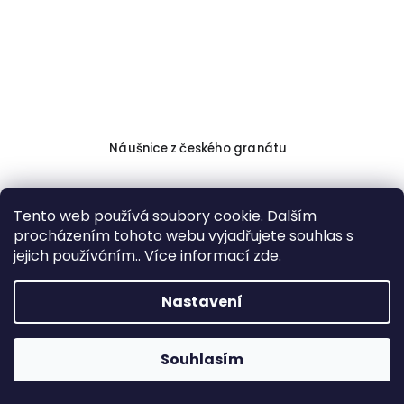
Náušnice z českého granátu
1 230 Kč
Tento web používá soubory cookie. Dalším
procházením tohoto webu vyjadřujete souhlas s
jejich používáním.. Více informací
zde
.
DO KOŠÍKU
Nastavení
Souhlasím