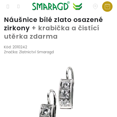
Přejít
Náušnice bílé zlato osazené
na
zirkony
+ krabička a čistící
obsah
utěrka zdarma
Kód:
2010242
Značka:
Zlatnictví Smaragd