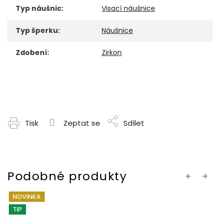
Typ náušnic
:
Visací náušnice
Typ šperku
:
Náušnice
Zdobení
:
Zirkon
Tisk
Zeptat se
Sdílet
Previous
Next
NOVINKA
TIP