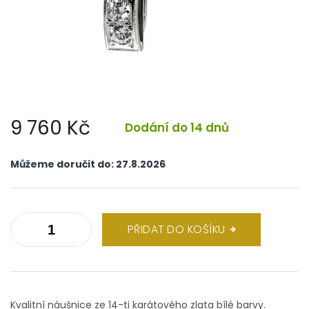
9 760 Kč
Dodání do 14 dnů
Měrná
cena:
Můžeme doručit do:
27.8.2026
PŘIDAT DO KOŠÍKU
Kvalitní náušnice ze 14-ti karátového zlata bílé barvy.