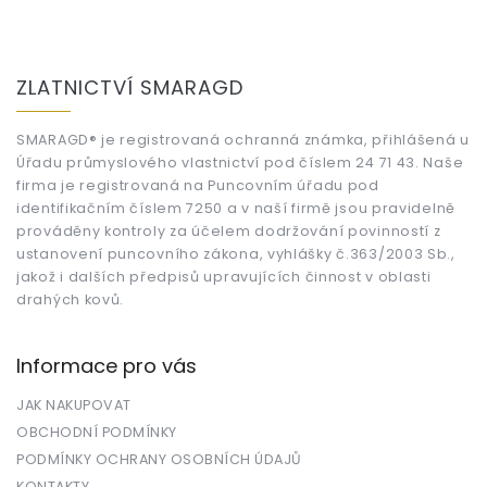
Z
á
ZLATNICTVÍ SMARAGD
p
a
t
SMARAGD® je registrovaná ochranná známka, přihlášená u
Úřadu průmyslového vlastnictví pod číslem 24 71 43. Naše
í
firma je registrovaná na Puncovním úřadu pod
identifikačním číslem 7250 a v naší firmě jsou pravidelně
prováděny kontroly za účelem dodržování povinností z
ustanovení puncovního zákona, vyhlášky č.363/2003 Sb.,
jakož i dalších předpisů upravujících činnost v oblasti
drahých kovů.
Informace pro vás
JAK NAKUPOVAT
OBCHODNÍ PODMÍNKY
PODMÍNKY OCHRANY OSOBNÍCH ÚDAJŮ
KONTAKTY