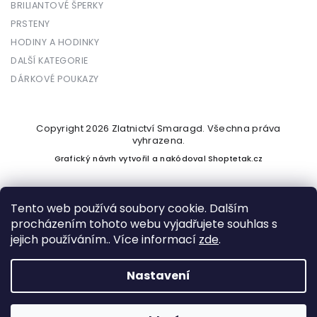
BRILIANTOVÉ ŠPERKY
PRSTENY
HODINY A HODINKY
DALŠÍ KATEGORIE
DÁRKOVÉ POUKAZY
Copyright 2026
Zlatnictví Smaragd
. Všechna práva
vyhrazena.
Grafický návrh vytvořil a nakódoval
Shoptetak.cz
Tento web používá soubory cookie. Dalším
procházením tohoto webu vyjadřujete souhlas s
Vytvořil Shoptet
jejich používáním.. Více informací
zde
.
Nastavení
Podle zákona o evidenci tržeb je prodávající povinen vystavit
kupujícímu účtenku. Zároveň je povinen zaevidovat přijatou
tržbu u správce daně online; v případě technického výpadku