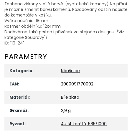
Zdobeno zirkony v bílé barvě. (syntetické kameny) Na přání
je možné změnit barvu kamenů. Požadovaný odstín napište
do komentáře v košíku.
Výška náušnic: 18mm
Rozměr obdélníku: 12x4mm
Dodáváme také prsten i přívěsek ve stejném designu. /Viz
kategorie Soupravy"/
ID: 119-24"
PARAMETRY
Kategorie
:
Náušnice
EAN
:
2000091770002
Materiál
:
Bílé zlato
Gramáž
:
2,9 g
Ryzost
:
Au 14 karátů, 585/1000