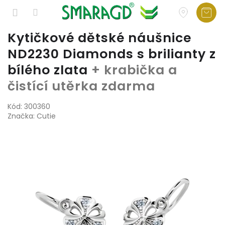
Přejít
Kytičkové dětské náušnice
na
ND2230 Diamonds s brilianty z
obsah
bílého zlata
+ krabička a
čistící utěrka zdarma
Kód:
300360
Značka:
Cutie