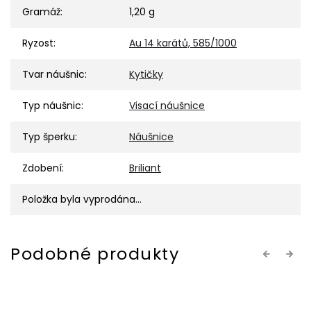
Gramáž
:
1,20 g
Ryzost
:
Au 14 karátů, 585/1000
Tvar náušnic
:
Kytičky
Typ náušnic
:
Visací náušnice
Typ šperku
:
Náušnice
Zdobení
:
Briliant
Položka byla vyprodána…
Previous
Next