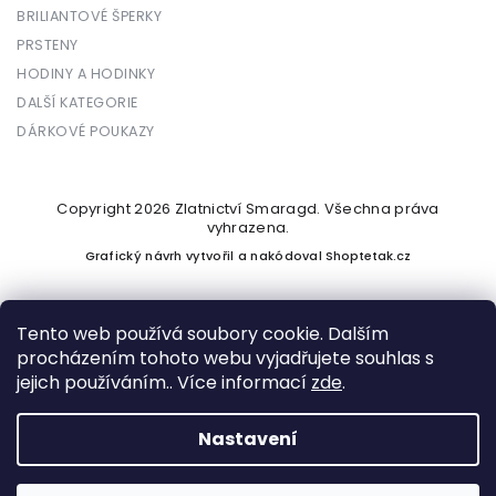
BRILIANTOVÉ ŠPERKY
PRSTENY
HODINY A HODINKY
DALŠÍ KATEGORIE
DÁRKOVÉ POUKAZY
Copyright 2026
Zlatnictví Smaragd
. Všechna práva
vyhrazena.
Grafický návrh vytvořil a nakódoval
Shoptetak.cz
Tento web používá soubory cookie. Dalším
procházením tohoto webu vyjadřujete souhlas s
Vytvořil Shoptet
jejich používáním.. Více informací
zde
.
Nastavení
Podle zákona o evidenci tržeb je prodávající povinen vystavit
kupujícímu účtenku. Zároveň je povinen zaevidovat přijatou
tržbu u správce daně online; v případě technického výpadku