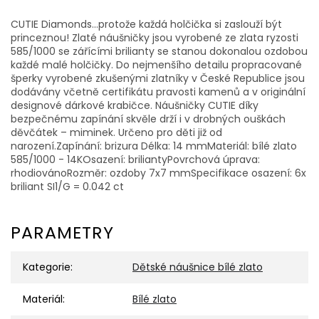
CUTIE Diamonds...protože každá holčička si zaslouží být
princeznou! Zlaté náušničky jsou vyrobené ze zlata ryzosti
585/1000 se zářícími brilianty se stanou dokonalou ozdobou
každé malé holčičky. Do nejmenšího detailu propracované
šperky vyrobené zkušenými zlatníky v České Republice jsou
dodávány včetně certifikátu pravosti kamenů a v originální
designové dárkové krabičce. Náušničky CUTIE díky
bezpečnému zapínání skvěle drží i v drobných ouškách
děvčátek – miminek. Určeno pro děti již od
narození.Zapínání: brizura Délka: 14 mmMateriál: bílé zlato
585/1000 - 14KOsazení: briliantyPovrchová úprava:
rhodiovánoRozměr: ozdoby 7x7 mmSpecifikace osazení: 6x
briliant SI1/G = 0.042 ct
PARAMETRY
Kategorie
:
Dětské náušnice bílé zlato
Materiál
:
Bílé zlato