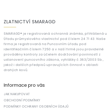
Z
á
ZLATNICTVÍ SMARAGD
p
a
t
SMARAGD® je registrovaná ochranná známka, přihlášená u
Úřadu průmyslového vlastnictví pod číslem 24 71 43. Naše
í
firma je registrovaná na Puncovním úřadu pod
identifikačním číslem 7250 a v naší firmě jsou pravidelně
prováděny kontroly za účelem dodržování povinností z
ustanovení puncovního zákona, vyhlášky č.363/2003 Sb.,
jakož i dalších předpisů upravujících činnost v oblasti
drahých kovů.
Informace pro vás
JAK NAKUPOVAT
OBCHODNÍ PODMÍNKY
PODMÍNKY OCHRANY OSOBNÍCH ÚDAJŮ