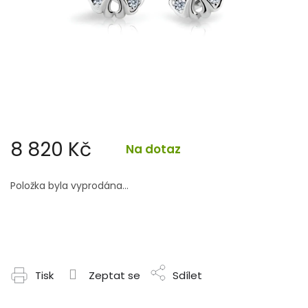
8 820 Kč
Na dotaz
Měrná
cena:
Položka byla vyprodána…
Tisk
Zeptat se
Sdílet