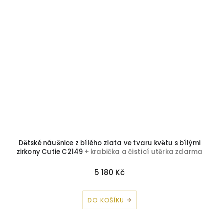
é
Dětské náušnice z bílého zlata ve tvaru květu s bílými
zirkony Cutie C2149
+ krabička a čistící utěrka zdarma
5 180 Kč
DO KOŠÍKU