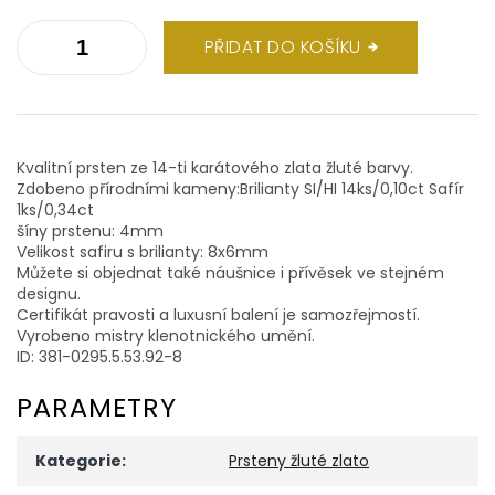
PŘIDAT DO KOŠÍKU
Kvalitní prsten ze 14-ti karátového zlata žluté barvy.
Zdobeno přírodními kameny:Brilianty SI/HI 14ks/0,10ct Safír
1ks/0,34ct
šíny prstenu: 4mm
Velikost safiru s brilianty: 8x6mm
Můžete si objednat také náušnice i přívěsek ve stejném
designu.
Certifikát pravosti a luxusní balení je samozřejmostí.
Vyrobeno mistry klenotnického umění.
ID: 381-0295.5.53.92-8
PARAMETRY
Kategorie
:
Prsteny žluté zlato