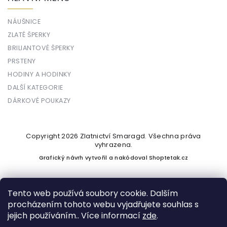
NÁUŠNICE
ZLATÉ ŠPERKY
BRILIANTOVÉ ŠPERKY
PRSTENY
HODINY A HODINKY
DALŠÍ KATEGORIE
DÁRKOVÉ POUKAZY
Copyright 2026
Zlatnictví Smaragd
. Všechna práva
vyhrazena.
Grafický návrh vytvořil a nakódoval
Shoptetak.cz
Tento web používá soubory cookie. Dalším
procházením tohoto webu vyjadřujete souhlas s
Vytvořil Shoptet
jejich používáním.. Více informací
zde
.