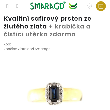
Přejít
Kvalitní safírový prsten ze
na
žlutého zlata
+ krabička a
obsah
čistící utěrka zdarma
Kód:
Značka:
Zlatnictví Smaragd