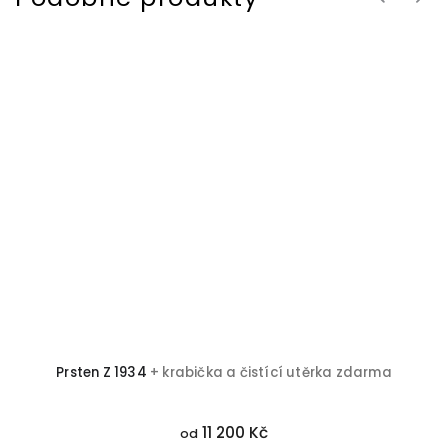
a
Prsten Z 1934
+ krabička a čistící utěrka zdarma
11 200 Kč
od