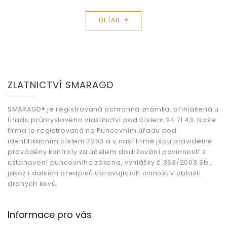
DETAIL
Z
á
ZLATNICTVÍ SMARAGD
p
a
t
SMARAGD® je registrovaná ochranná známka, přihlášená u
Úřadu průmyslového vlastnictví pod číslem 24 71 43. Naše
í
firma je registrovaná na Puncovním úřadu pod
identifikačním číslem 7250 a v naší firmě jsou pravidelně
prováděny kontroly za účelem dodržování povinností z
ustanovení puncovního zákona, vyhlášky č.363/2003 Sb.,
jakož i dalších předpisů upravujících činnost v oblasti
drahých kovů.
Informace pro vás