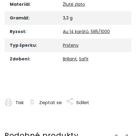
Materiál
:
Žluté zlato
Gramáž
:
3,3 g
Ryzost
:
Au 14 karátů, 585/1000
Typ šperku
:
Prsteny
Zdobení
:
Briliant
,
Safír
Tisk
Zeptat se
Sdílet
Previous
Next