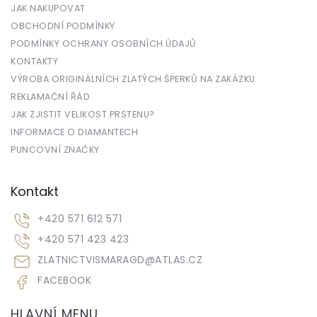
JAK NAKUPOVAT
OBCHODNÍ PODMÍNKY
PODMÍNKY OCHRANY OSOBNÍCH ÚDAJŮ
KONTAKTY
VÝROBA ORIGINÁLNÍCH ZLATÝCH ŠPERKŮ NA ZAKÁZKU
REKLAMAČNÍ ŘÁD
JAK ZJISTIT VELIKOST PRSTENU?
INFORMACE O DIAMANTECH
PUNCOVNÍ ZNAČKY
Kontakt
+420 571 612 571
+420 571 423 423
ZLATNICTVISMARAGD
@
ATLAS.CZ
FACEBOOK
HLAVNÍ MENU