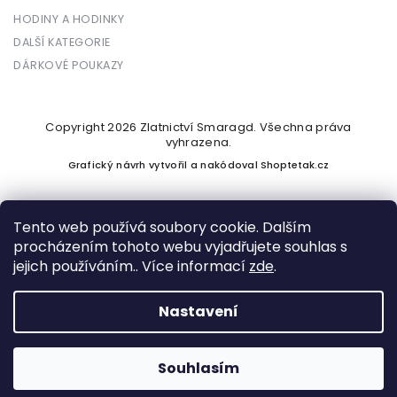
HODINY A HODINKY
DALŠÍ KATEGORIE
DÁRKOVÉ POUKAZY
Copyright 2026
Zlatnictví Smaragd
. Všechna práva
vyhrazena.
Grafický návrh vytvořil a nakódoval
Shoptetak.cz
Tento web používá soubory cookie. Dalším
procházením tohoto webu vyjadřujete souhlas s
Vytvořil Shoptet
jejich používáním.. Více informací
zde
.
Nastavení
Podle zákona o evidenci tržeb je prodávající povinen vystavit
kupujícímu účtenku. Zároveň je povinen zaevidovat přijatou
tržbu u správce daně online; v případě technického výpadku
Souhlasím
pak nejpozději do 48 hodin.