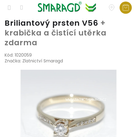
Přejít
Briliantový prsten V56
+
na
krabička a čistící utěrka
obsah
zdarma
Kód:
1020059
Značka:
Zlatnictví Smaragd