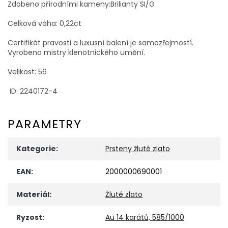
Zdobeno přírodními kameny:Brilianty SI/G
Celková váha: 0,22ct
Certifikát pravosti a luxusní balení je samozřejmostí.
Vyrobeno mistry klenotnického umění.
Velikost: 56
ID: 2240172-4
PARAMETRY
Kategorie
:
Prsteny žluté zlato
EAN
:
2000000690001
Materiál
:
Žluté zlato
Ryzost
:
Au 14 karátů, 585/1000