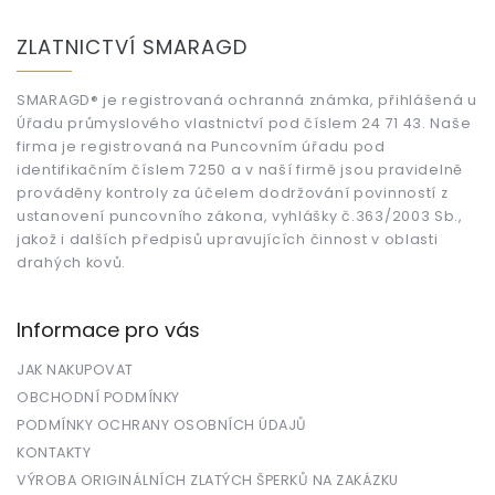
Z
á
ZLATNICTVÍ SMARAGD
p
a
t
SMARAGD® je registrovaná ochranná známka, přihlášená u
Úřadu průmyslového vlastnictví pod číslem 24 71 43. Naše
í
firma je registrovaná na Puncovním úřadu pod
identifikačním číslem 7250 a v naší firmě jsou pravidelně
prováděny kontroly za účelem dodržování povinností z
ustanovení puncovního zákona, vyhlášky č.363/2003 Sb.,
jakož i dalších předpisů upravujících činnost v oblasti
drahých kovů.
Informace pro vás
JAK NAKUPOVAT
OBCHODNÍ PODMÍNKY
PODMÍNKY OCHRANY OSOBNÍCH ÚDAJŮ
KONTAKTY
VÝROBA ORIGINÁLNÍCH ZLATÝCH ŠPERKŮ NA ZAKÁZKU