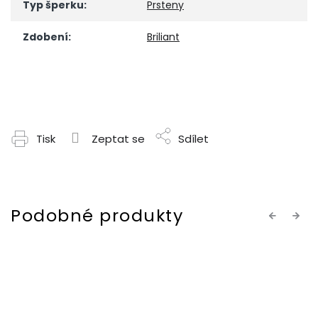
Typ šperku
:
Prsteny
Zdobení
:
Briliant
Tisk
Zeptat se
Sdílet
Previous
Next