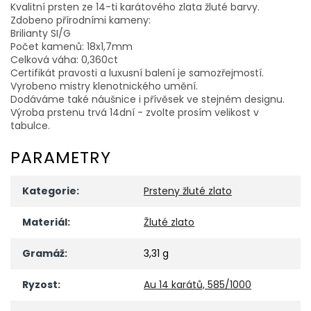
Kvalitní prsten ze 14-ti karátového zlata žluté barvy.
Zdobeno přírodními kameny:
Brilianty SI/G
Počet kamenů: 18x1,7mm
Celková váha: 0,360ct
Certifikát pravosti a luxusní balení je samozřejmostí.
Vyrobeno mistry klenotnického umění.
Dodáváme také náušnice i přívěsek ve stejném designu.
Výroba prstenu trvá 14dní - zvolte prosím velikost v
tabulce.
PARAMETRY
Kategorie
:
Prsteny žluté zlato
Materiál
:
Žluté zlato
Gramáž
:
3,31 g
Ryzost
:
Au 14 karátů, 585/1000