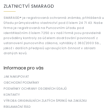
á
ZLATNICTVÍ SMARAGD
p
a
t
SMARAGD® je registrovaná ochranná známka, přihlášená u
Úřadu průmyslového vlastnictví pod číslem 24 71 43. Naše
í
firma je registrovaná na Puncovním úřadu pod
identifikačním číslem 7250 a v naší firmě jsou pravidelně
prováděny kontroly za účelem dodržování povinností z
ustanovení puncovního zákona, vyhlášky č.363/2003 Sb.,
jakož i dalších předpisů upravujících činnost v oblasti
drahých kovů.
Informace pro vás
JAK NAKUPOVAT
OBCHODNÍ PODMÍNKY
PODMÍNKY OCHRANY OSOBNÍCH ÚDAJŮ
KONTAKTY
VÝROBA ORIGINÁLNÍCH ZLATÝCH ŠPERKŮ NA ZAKÁZKU
REKLAMAČNÍ ŘÁD