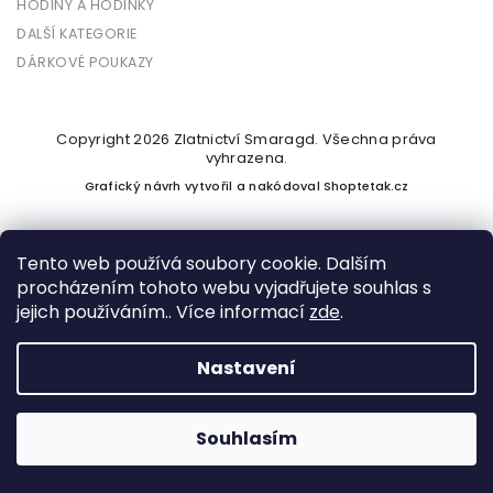
HODINY A HODINKY
DALŠÍ KATEGORIE
DÁRKOVÉ POUKAZY
Copyright 2026
Zlatnictví Smaragd
. Všechna práva
vyhrazena.
Grafický návrh vytvořil a nakódoval
Shoptetak.cz
Tento web používá soubory cookie. Dalším
procházením tohoto webu vyjadřujete souhlas s
Vytvořil Shoptet
jejich používáním.. Více informací
zde
.
Nastavení
Podle zákona o evidenci tržeb je prodávající povinen vystavit
kupujícímu účtenku. Zároveň je povinen zaevidovat přijatou
tržbu u správce daně online; v případě technického výpadku
Souhlasím
pak nejpozději do 48 hodin.