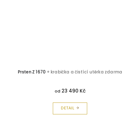
ma
Prsten Z 1670
+ krabička a čistící utěrka zdarma
23 490 Kč
od
DETAIL
Z