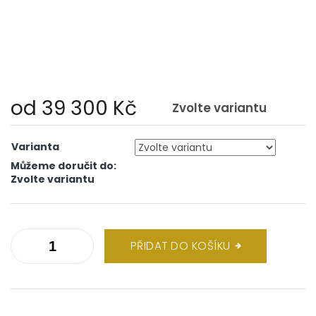
od
39 300 Kč
Zvolte variantu
Měrná
cena:
Varianta
Můžeme doručit do:
Zvolte variantu
PŘIDAT DO KOŠÍKU