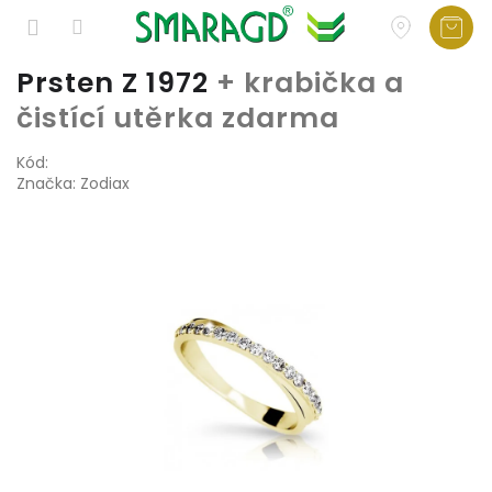
Přejít
Prsten Z 1972
+ krabička a
na
čistící utěrka zdarma
obsah
Kód:
Značka:
Zodiax