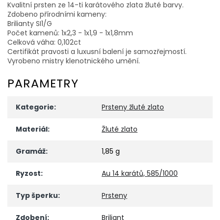
Kvalitní prsten ze 14-ti karátového zlata žluté barvy.
Zdobeno přírodními kameny:
Brilianty SI1/G
Počet kamenů: 1x2,3 - 1x1,9 - 1x1,8mm
Celková váha: 0,102ct
Certifikát pravosti a luxusní balení je samozřejmostí.
Vyrobeno mistry klenotnického umění.
PARAMETRY
Kategorie
:
Prsteny žluté zlato
Materiál
:
Žluté zlato
Gramáž
:
1,85 g
Ryzost
:
Au 14 karátů, 585/1000
Typ šperku
:
Prsteny
Zdobení
:
Briliant