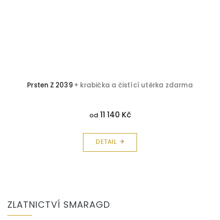
Prsten Z 2039
+ krabička a čistící utěrka zdarma
11 140 Kč
od
DETAIL
Z
á
ZLATNICTVÍ SMARAGD
p