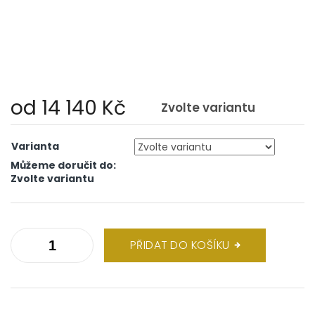
od
14 140 Kč
Zvolte variantu
Měrná
cena:
Varianta
Můžeme doručit do:
Zvolte variantu
PŘIDAT DO KOŠÍKU