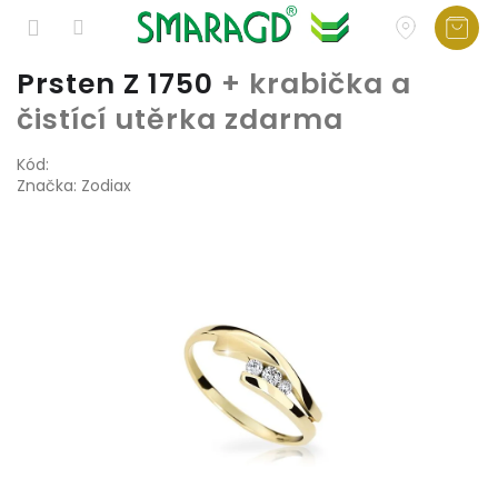
Přejít
Prsten Z 1750
+ krabička a
na
čistící utěrka zdarma
obsah
Kód:
Značka:
Zodiax