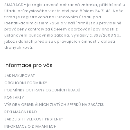
a
t
SMARAGD® je registrovaná ochranná známka, přihlášená u
Úřadu průmyslového vlastnictví pod číslem 24 71 43. Naše
í
firma je registrovaná na Puncovním úřadu pod
identifikačním číslem 7250 a v naší firmě jsou pravidelně
prováděny kontroly za účelem dodržování povinností z
ustanovení puncovního zákona, vyhlášky č.363/2003 Sb.,
jakož i dalších předpisů upravujících činnost v oblasti
drahých kovů.
Informace pro vás
JAK NAKUPOVAT
OBCHODNÍ PODMÍNKY
PODMÍNKY OCHRANY OSOBNÍCH ÚDAJŮ
KONTAKTY
VÝROBA ORIGINÁLNÍCH ZLATÝCH ŠPERKŮ NA ZAKÁZKU
REKLAMAČNÍ ŘÁD
JAK ZJISTIT VELIKOST PRSTENU?
INFORMACE O DIAMANTECH