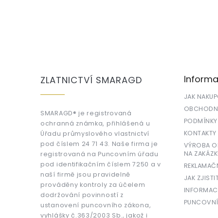
Z
á
p
a
Informa
ZLATNICTVÍ SMARAGD
t
í
JAK NAKU
OBCHODNÍ
SMARAGD® je registrovaná
PODMÍNKY
ochranná známka, přihlášená u
KONTAKTY
Úřadu průmyslového vlastnictví
pod číslem 24 71 43. Naše firma je
VÝROBA OR
NA ZAKÁZK
registrovaná na Puncovním úřadu
pod identifikačním číslem 7250 a v
REKLAMAČ
naší firmě jsou pravidelně
JAK ZJISTI
prováděny kontroly za účelem
INFORMAC
dodržování povinností z
PUNCOVNÍ
ustanovení puncovního zákona,
vyhlášky č.363/2003 Sb., jakož i