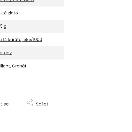
luté zlato
,5 g
u 14 karátů, 585/1000
rsteny
iliant
,
Granát
t se
Sdílet