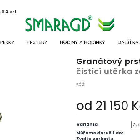
 612 571
ŠPERKY
PRSTENY
HODINY A HODINKY
DALŠÍ KA
Granátový prs
čistící utěrka
Kód:
od
21 150 
Měrná
cena:
Varianta
Můžeme doručit do:
Zvolte variantu