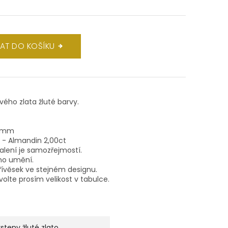
DAT DO KOŠÍKU
ového zlata žluté barvy.
 7mm
 - Almandin 2,00ct
balení je samozřejmostí.
ho umění.
ívěsek ve stejném designu.
volte prosím velikost v tabulce.
rsteny žluté zlato