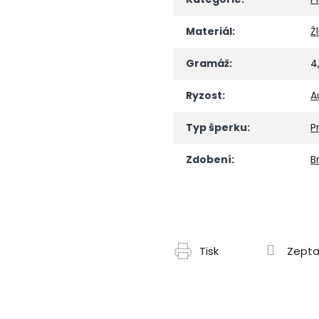
Materiál
:
Ž
Gramáž
:
4
Ryzost
:
A
Typ šperku
:
P
Zdobení
:
Br
Tisk
Zepta