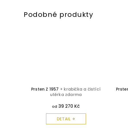
a čistící
Prsten Z 1957
+ krabička a čistící
Prste
utěrka zdarma
39 270 Kč
od
DETAIL