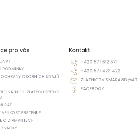
ce pro vás
Kontakt
POVAT
+420 571 612 571
 PODMÍNKY
+420 571 423 423
 OCHRANY OSOBNÍCH ÚDAJŮ
ZLATNICTVISMARAGD
@
AT
FACEBOOK
IGINÁLNÍCH ZLATÝCH ŠPERKŮ
U
NÍ ŘÁD
T VELIKOST PRSTENU?
E O DIAMANTECH
 ZNAČKY