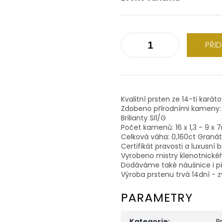
PŘI
Kvalitní prsten ze 14-ti karát
Zdobeno přírodními kameny:
Brilianty SI1/G
Počet kamenů: 16 x 1,3 - 9 x
Celková váha: 0,160ct Granát
Certifikát pravosti a luxusní 
Vyrobeno mistry klenotnické
Dodáváme také náušnice i př
Výroba prstenu trvá 14dní - z
PARAMETRY
Kategorie
:
P