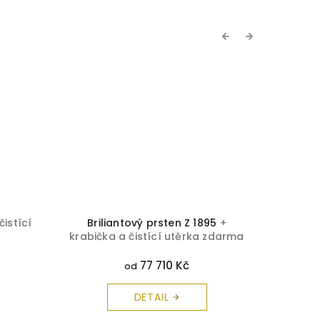
Previous
Next
čistící
Briliantový prsten Z 1895
+
Brilian
krabička a čistící utěrka zdarma
a 
77 710 Kč
od
DETAIL