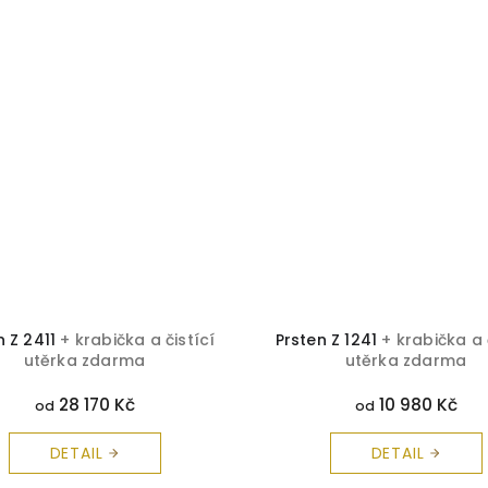
n Z 2411
+ krabička a čistící
Prsten Z 1241
+ krabička a 
utěrka zdarma
utěrka zdarma
28 170 Kč
10 980 Kč
od
od
DETAIL
DETAIL