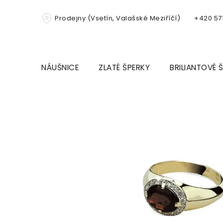
Přejít
na
Prodejny (Vsetín, Valašské Meziříčí)
+420 571
obsah
NÁUŠNICE
ZLATÉ ŠPERKY
BRILIANTOVÉ 