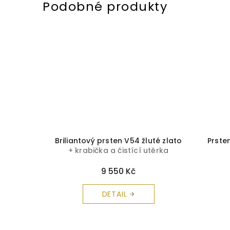
a čistící
Briliantový prsten V54 žluté zlato
Prste
+ krabička a čistící utěrka
zdarma
9 550 Kč
DETAIL