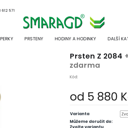
 612 571
ŠPERKY
PRSTENY
HODINY A HODINKY
DALŠÍ KA
Prsten Z 2084
zdarma
Kód:
od
5 880 
Měrná
cena:
Varianta
Můžeme doručit do:
Zvolte variantu