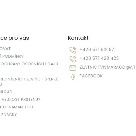
ce pro vás
Kontakt
POVAT
+420 571 612 571
 PODMÍNKY
+420 571 423 423
 OCHRANY OSOBNÍCH ÚDAJŮ
ZLATNICTVISMARAGD
@
AT
FACEBOOK
IGINÁLNÍCH ZLATÝCH ŠPERKŮ
U
NÍ ŘÁD
T VELIKOST PRSTENU?
E O DIAMANTECH
 ZNAČKY