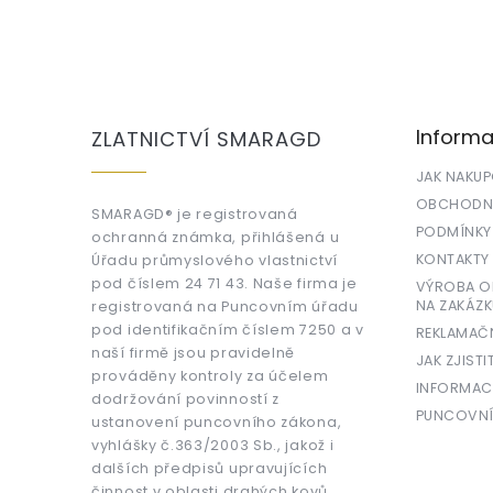
Z
á
p
a
Informa
ZLATNICTVÍ SMARAGD
t
í
JAK NAKU
OBCHODNÍ
SMARAGD® je registrovaná
PODMÍNKY
ochranná známka, přihlášená u
KONTAKTY
Úřadu průmyslového vlastnictví
pod číslem 24 71 43. Naše firma je
VÝROBA OR
NA ZAKÁZK
registrovaná na Puncovním úřadu
pod identifikačním číslem 7250 a v
REKLAMAČ
naší firmě jsou pravidelně
JAK ZJISTI
prováděny kontroly za účelem
INFORMAC
dodržování povinností z
PUNCOVNÍ
ustanovení puncovního zákona,
vyhlášky č.363/2003 Sb., jakož i
dalších předpisů upravujících
činnost v oblasti drahých kovů.