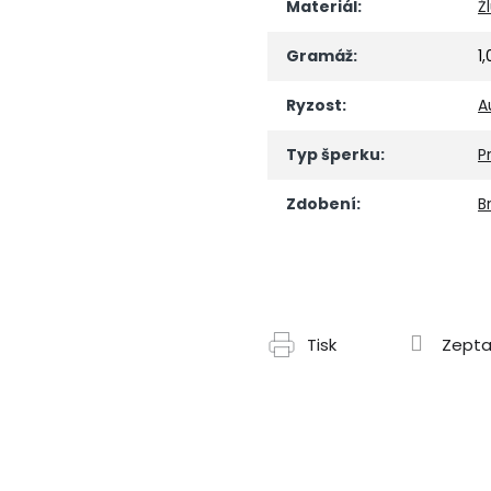
Materiál
:
Ž
Gramáž
:
1
Ryzost
:
A
Typ šperku
:
P
Zdobení
:
Br
Tisk
Zepta