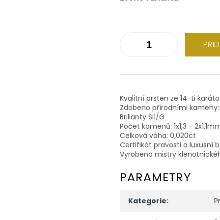
PŘI
Kvalitní prsten ze 14-ti karát
Zdobeno přírodními kameny:
Brilianty SI1/G
Počet kamenů: 1x1,3 - 2x1,1m
Celková váha: 0,020ct
Certifikát pravosti a luxusní 
Vyrobeno mistry klenotnické
PARAMETRY
Kategorie
:
P