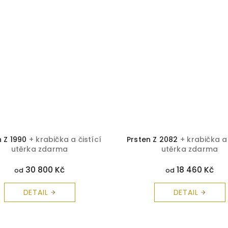
n Z 1990
+ krabička a čistící
Prsten Z 2082
+ krabička a 
utěrka zdarma
utěrka zdarma
30 800 Kč
18 460 Kč
od
od
DETAIL
DETAIL