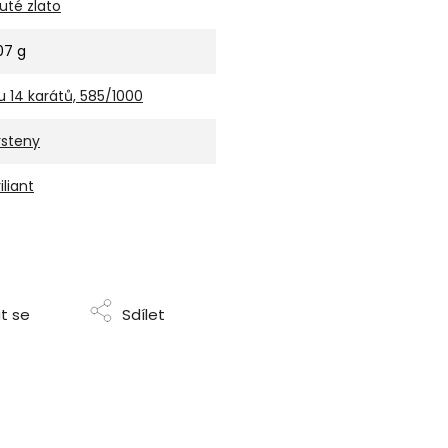
luté zlato
,07 g
u 14 karátů, 585/1000
rsteny
iliant
t se
Sdílet