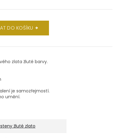
DAT DO KOŠÍKU
ového zlata žluté barvy.
m
balení je samozřejmostí.
ho umění.
rsteny žluté zlato