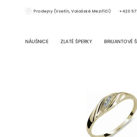
Přejít
na
Prodejny (Vsetín, Valašské Meziříčí)
+420 571
obsah
NÁUŠNICE
ZLATÉ ŠPERKY
BRILIANTOVÉ 