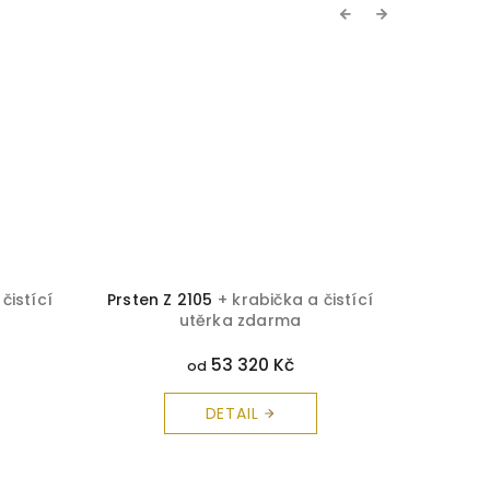
Previous
Next
čistící
Prsten Z 2105
+ krabička a čistící
Perlový
utěrka zdarma
53 320 Kč
od
DETAIL