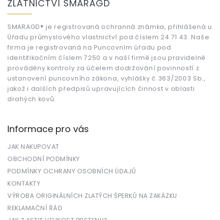
ZLATNICTVÍ SMARAGD
p
a
t
SMARAGD® je registrovaná ochranná známka, přihlášená u
Úřadu průmyslového vlastnictví pod číslem 24 71 43. Naše
í
firma je registrovaná na Puncovním úřadu pod
identifikačním číslem 7250 a v naší firmě jsou pravidelně
prováděny kontroly za účelem dodržování povinností z
ustanovení puncovního zákona, vyhlášky č.363/2003 Sb.,
jakož i dalších předpisů upravujících činnost v oblasti
drahých kovů.
Informace pro vás
JAK NAKUPOVAT
OBCHODNÍ PODMÍNKY
PODMÍNKY OCHRANY OSOBNÍCH ÚDAJŮ
KONTAKTY
VÝROBA ORIGINÁLNÍCH ZLATÝCH ŠPERKŮ NA ZAKÁZKU
REKLAMAČNÍ ŘÁD