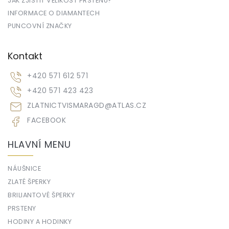
JAK ZJISTIT VELIKOST PRSTENU?
INFORMACE O DIAMANTECH
PUNCOVNÍ ZNAČKY
Kontakt
+420 571 612 571
+420 571 423 423
ZLATNICTVISMARAGD
@
ATLAS.CZ
FACEBOOK
HLAVNÍ MENU
NÁUŠNICE
ZLATÉ ŠPERKY
BRILIANTOVÉ ŠPERKY
PRSTENY
HODINY A HODINKY