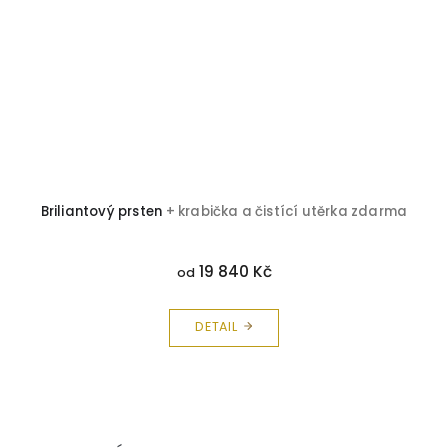
Briliantový prsten
+ krabička a čistící utěrka zdarma
19 840 Kč
od
DETAIL
Z
á