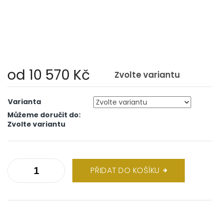
od
10 570 Kč
Zvolte variantu
Měrná
cena:
Varianta
Můžeme doručit do:
Zvolte variantu
PŘIDAT DO KOŠÍKU