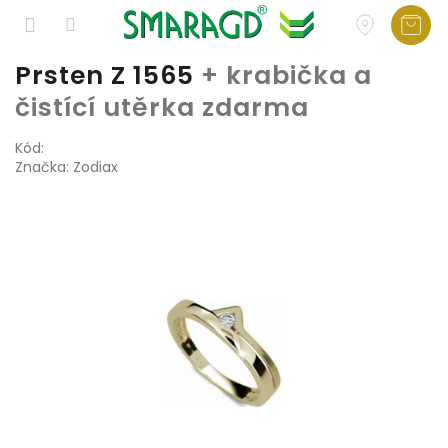
Přejít
Prsten Z 1565
+ krabička a
na
čistící utěrka zdarma
obsah
Kód:
Značka:
Zodiax