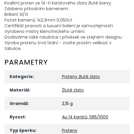
Kvalitní prsten ze 14-ti karátového zlata žluté barvy.
Zdobeno přírodním kamenem:
Briliant SI/G
Počet kamenů: 1x2,3mm 0,050ct
Certifikát pravosti a luxusní balení je samozřejmostí.
Vyrobeno mistry klenotnického umění.
Dodáváme také náušnice i přívěsek ve stejném designu.
Výroba prstenu trvá 14dní - zvolte prosím velikost v
tabulce.
PARAMETRY
Kategorie
:
Prsteny žluté zlato
Materiál
:
Žluté zlato
Gramáž
:
2,15 g
Ryzost
:
Au 14 karátů, 585/1000
Typ šperku
:
Prsteny