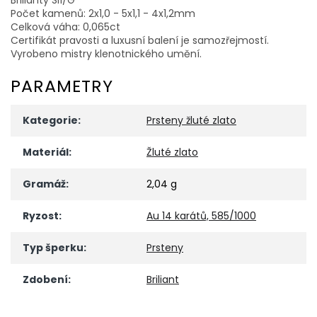
Počet kamenů: 2x1,0 - 5x1,1 - 4x1,2mm
Celková váha: 0,065ct
Certifikát pravosti a luxusní balení je samozřejmostí.
Vyrobeno mistry klenotnického umění.
PARAMETRY
Kategorie
:
Prsteny žluté zlato
Materiál
:
Žluté zlato
Gramáž
:
2,04 g
Ryzost
:
Au 14 karátů, 585/1000
Typ šperku
:
Prsteny
Zdobení
:
Briliant