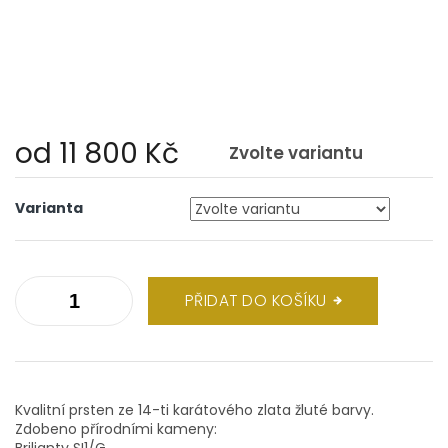
od
11 800 Kč
Zvolte variantu
Měrná
cena:
Varianta
PŘIDAT DO KOŠÍKU
Kvalitní prsten ze 14-ti karátového zlata žluté barvy.
Zdobeno přírodními kameny:
Brilianty SI1/G