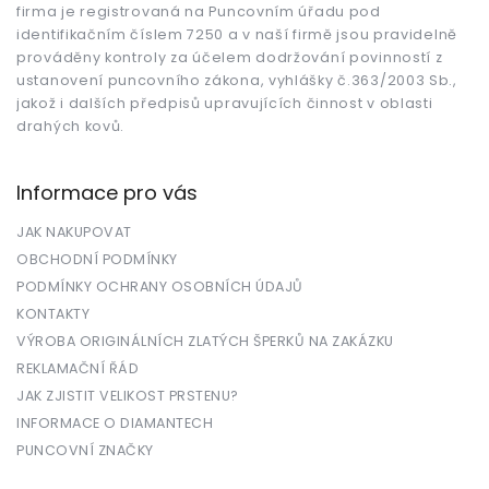
firma je registrovaná na Puncovním úřadu pod
identifikačním číslem 7250 a v naší firmě jsou pravidelně
prováděny kontroly za účelem dodržování povinností z
ustanovení puncovního zákona, vyhlášky č.363/2003 Sb.,
jakož i dalších předpisů upravujících činnost v oblasti
drahých kovů.
Informace pro vás
JAK NAKUPOVAT
OBCHODNÍ PODMÍNKY
PODMÍNKY OCHRANY OSOBNÍCH ÚDAJŮ
KONTAKTY
VÝROBA ORIGINÁLNÍCH ZLATÝCH ŠPERKŮ NA ZAKÁZKU
REKLAMAČNÍ ŘÁD
JAK ZJISTIT VELIKOST PRSTENU?
INFORMACE O DIAMANTECH
PUNCOVNÍ ZNAČKY