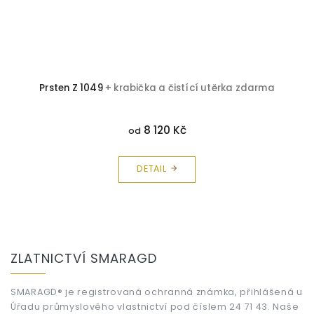
Prsten Z 1049
+ krabička a čistící utěrka zdarma
8 120 Kč
od
DETAIL
Z
á
ZLATNICTVÍ SMARAGD
p
a
t
SMARAGD® je registrovaná ochranná známka, přihlášená u
Úřadu průmyslového vlastnictví pod číslem 24 71 43. Naše
í