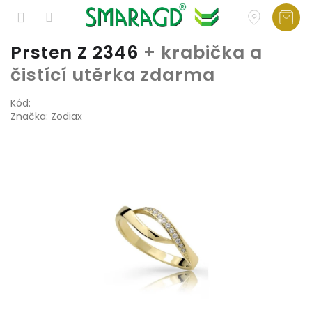
Přejít
Prsten Z 2346
+ krabička a
na
čistící utěrka zdarma
obsah
Kód:
Značka:
Zodiax