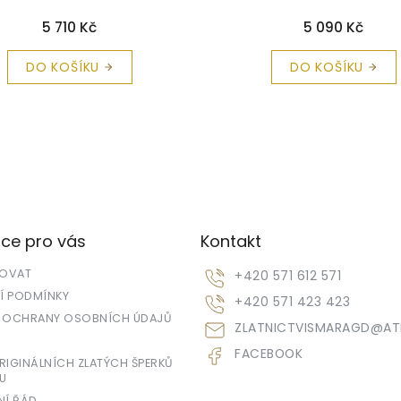
tě
+ krabička a čistící utěrka
krabička a čistící utěrka
zdarma
5 090 Kč
5 180 Kč
DO KOŠÍKU
DO KOŠÍKU
ce pro vás
Kontakt
POVAT
+420 571 612 571
 PODMÍNKY
+420 571 423 423
 OCHRANY OSOBNÍCH ÚDAJŮ
ZLATNICTVISMARAGD
@
AT
FACEBOOK
IGINÁLNÍCH ZLATÝCH ŠPERKŮ
U
NÍ ŘÁD