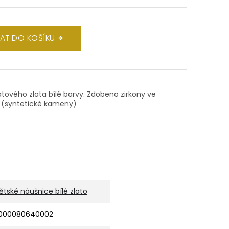
DAT DO KOŠÍKU
rátového zlata bílé barvy. Zdobeno zirkony ve
. (syntetické kameny)
ětské náušnice bílé zlato
000080640002