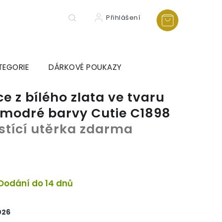
Přihlášení
TEGORIE
DÁRKOVÉ POUKAZY
e z bílého zlata ve tvaru
y modré barvy Cutie C1898
istící utěrka zdarma
Dodání do 14 dnů
026