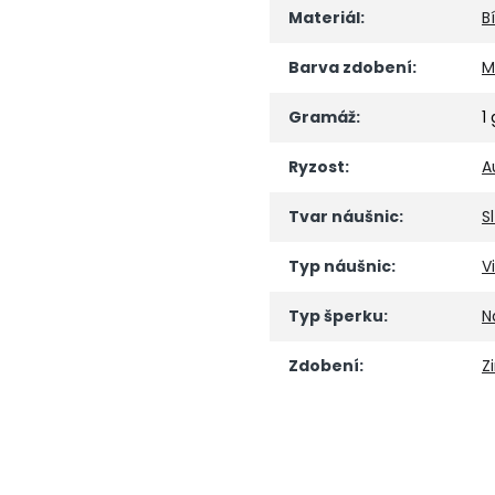
Materiál
:
B
Barva zdobení
:
M
Gramáž
:
1 
Ryzost
:
A
Tvar náušnic
:
S
Typ náušnic
:
V
Typ šperku
:
N
Zdobení
:
Z