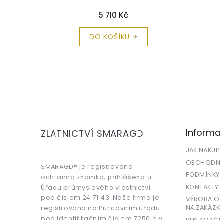
ka zdarma
krabička a čistící utěrka zdarma
lune
5 710 Kč
DO KOŠÍKU
Z
á
p
a
Informa
ZLATNICTVÍ SMARAGD
t
í
JAK NAKU
OBCHODNÍ
SMARAGD® je registrovaná
PODMÍNKY
ochranná známka, přihlášená u
KONTAKTY
Úřadu průmyslového vlastnictví
pod číslem 24 71 43. Naše firma je
VÝROBA OR
NA ZAKÁZK
registrovaná na Puncovním úřadu
pod identifikačním číslem 7250 a v
REKLAMAČ