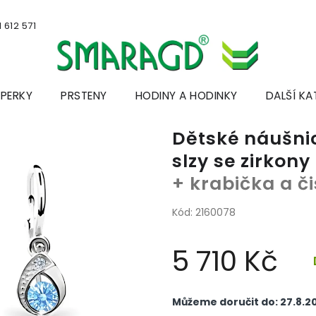
 612 571
ŠPERKY
PRSTENY
HODINY A HODINKY
DALŠÍ KA
Dětské náušnic
slzy se zirkon
+ krabička a č
Kód:
2160078
5 710 Kč
Měrná
cena:
Můžeme doručit do:
27.8.2