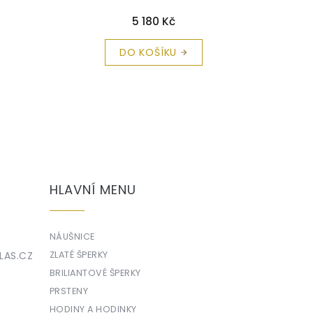
 zdarma
C2154
+ krabička a čistící utěrka
č
zdarma
6 520 Kč
DO KOŠÍKU
HLAVNÍ MENU
NÁUŠNICE
LAS.CZ
ZLATÉ ŠPERKY
BRILIANTOVÉ ŠPERKY
PRSTENY
HODINY A HODINKY