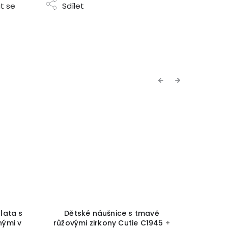
t se
Sdílet
Previous
Next
NOVINKA
TIP
avě
Dětské náušnice z bílého zlata se
Kvítek 
C1945
+
zirkony ve tvaru kruhu Cutie
zlata s