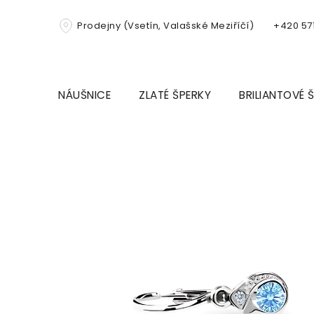
Přejít
na
Prodejny (Vsetín, Valašské Meziříčí)
+420 571
obsah
NÁUŠNICE
ZLATÉ ŠPERKY
BRILIANTOVÉ 