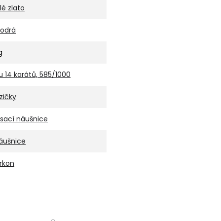
ílé zlato
odrá
g
u 14 karátů, 585/1000
lzičky
isací náušnice
áušnice
irkon