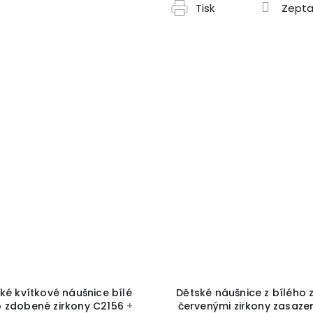
Tisk
Zepta
é náušnice z bílého zlata s
Dětské náušnice s tm
enými zirkony zasazenými v
růžovými zirkony Cutie 