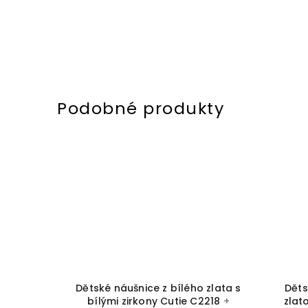
o zlata s
Dětské kvítkové náušnice bílé
Dětsk
C2218
+
zlato zdobené zirkony C2156
+
červ