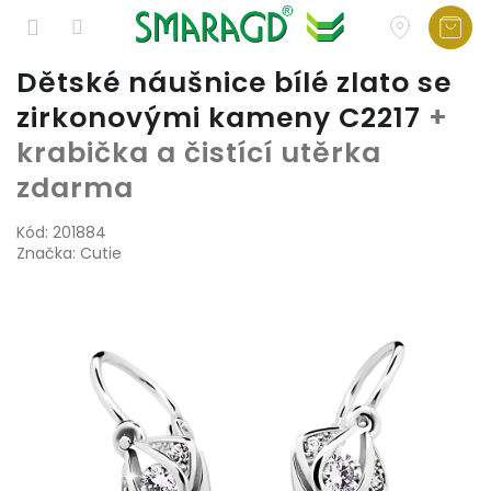
Přejít
Dětské náušnice bílé zlato se
na
zirkonovými kameny C2217
+
obsah
krabička a čistící utěrka
zdarma
Kód:
201884
Značka:
Cutie