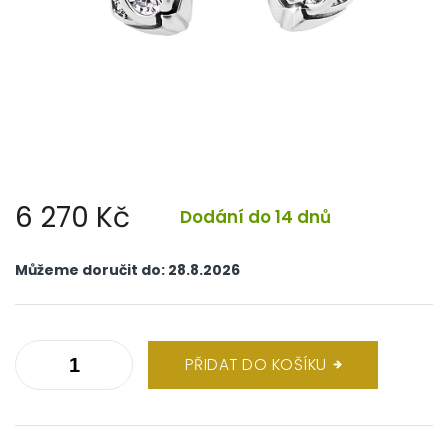
6 270 Kč
Dodání do 14 dnů
Měrná
cena:
Můžeme doručit do:
28.8.2026
PŘIDAT DO KOŠÍKU