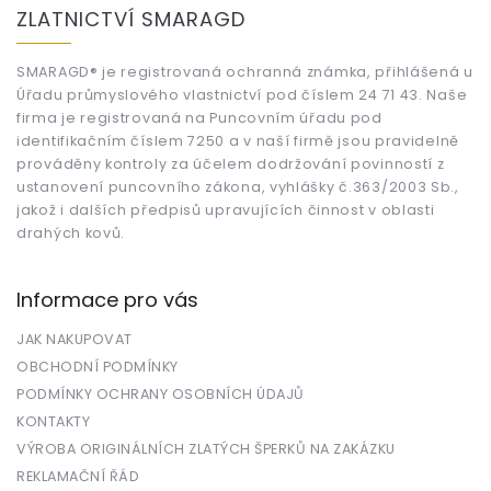
á
ZLATNICTVÍ SMARAGD
p
a
t
SMARAGD® je registrovaná ochranná známka, přihlášená u
Úřadu průmyslového vlastnictví pod číslem 24 71 43. Naše
í
firma je registrovaná na Puncovním úřadu pod
identifikačním číslem 7250 a v naší firmě jsou pravidelně
prováděny kontroly za účelem dodržování povinností z
ustanovení puncovního zákona, vyhlášky č.363/2003 Sb.,
jakož i dalších předpisů upravujících činnost v oblasti
drahých kovů.
Informace pro vás
JAK NAKUPOVAT
OBCHODNÍ PODMÍNKY
PODMÍNKY OCHRANY OSOBNÍCH ÚDAJŮ
KONTAKTY
VÝROBA ORIGINÁLNÍCH ZLATÝCH ŠPERKŮ NA ZAKÁZKU
REKLAMAČNÍ ŘÁD