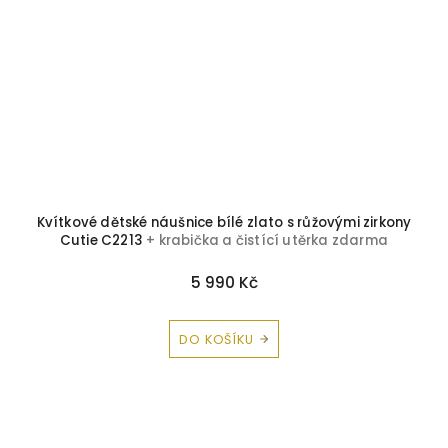
Kvítkové dětské náušnice bílé zlato s růžovými zirkony
Cutie C2213
+ krabička a čistící utěrka zdarma
5 990 Kč
DO KOŠÍKU
Z