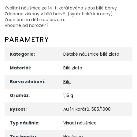
Kvalitní náušnice ze 14-ti karátového zlata bílé barvy.
Zdobeno zirkony v bílé barvě. (syntetické kameny)
Zapínání na dětskou brizuru.
Vhodné od narození.
PARAMETRY
Kategorie
:
Dětské náušnice bílé zlato
Materiál
:
Bílé zlato
Barva zdobení
:
Bílá
Gramáž
:
1,15 g
Ryzost
:
Au 14 karátů, 585/1000
Typ náušnic
:
Visací náušnice
Typ šperku
:
Náušnice