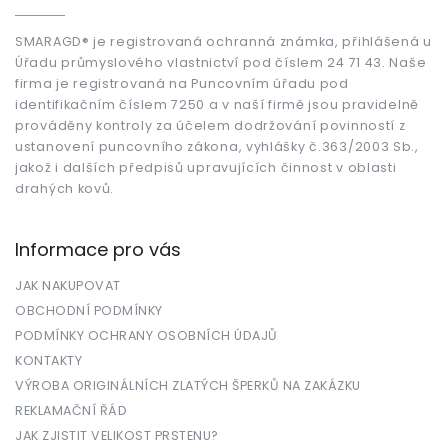
p
y
a
v
t
SMARAGD® je registrovaná ochranná známka, přihlášená u
ý
Úřadu průmyslového vlastnictví pod číslem 24 71 43. Naše
í
p
firma je registrovaná na Puncovním úřadu pod
i
identifikačním číslem 7250 a v naší firmě jsou pravidelně
s
u
prováděny kontroly za účelem dodržování povinností z
ustanovení puncovního zákona, vyhlášky č.363/2003 Sb.,
jakož i dalších předpisů upravujících činnost v oblasti
drahých kovů.
Informace pro vás
JAK NAKUPOVAT
OBCHODNÍ PODMÍNKY
PODMÍNKY OCHRANY OSOBNÍCH ÚDAJŮ
KONTAKTY
VÝROBA ORIGINÁLNÍCH ZLATÝCH ŠPERKŮ NA ZAKÁZKU
REKLAMAČNÍ ŘÁD
JAK ZJISTIT VELIKOST PRSTENU?