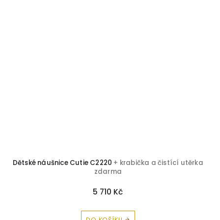
Dětské náušnice Cutie C2220
+ krabička a čistící utěrka
zdarma
5 710 Kč
DO KOŠÍKU