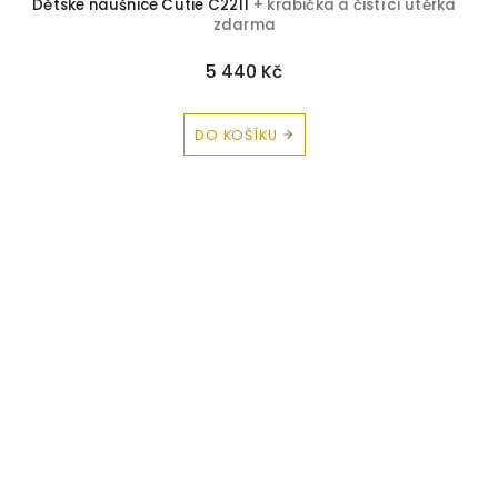
Dětské náušnice Cutie C2211
+ krabička a čistící utěrka
zdarma
5 440 Kč
DO KOŠÍKU