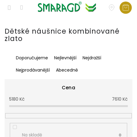
Přejít
na
Dětské náušnice kombinované
obsah
zlato
Ř
Doporučujeme
Nejlevnější
Nejdražší
a
z
Nejprodávanější
Abecedně
e
n
í
Cena
p
5180
Kč
7610
Kč
r
o
d
u
k
t
Na skladě
0