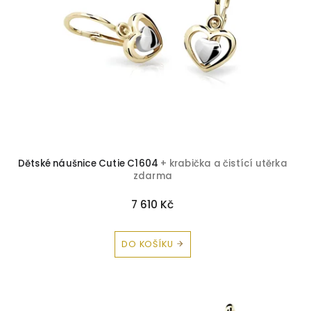
p
r
o
d
u
k
t
ů
Dětské náušnice Cutie C1604
+ krabička a čistící utěrka
zdarma
7 610 Kč
DO KOŠÍKU