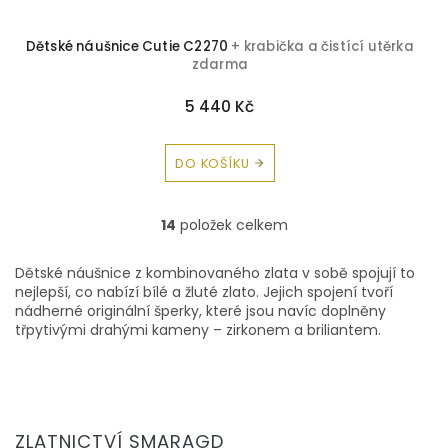
Dětské náušnice Cutie C2270
+ krabička a čistící utěrka
zdarma
5 440 Kč
DO KOŠÍKU
14
položek celkem
O
v
l
Dětské náušnice z kombinovaného zlata v sobě spojují to
á
nejlepší, co nabízí bílé a žluté zlato. Jejich spojení tvoří
d
nádherné originální šperky, které jsou navíc doplněny
a
třpytivými drahými kameny – zirkonem a briliantem.
c
í
p
r
Z
v
á
ZLATNICTVÍ SMARAGD
k