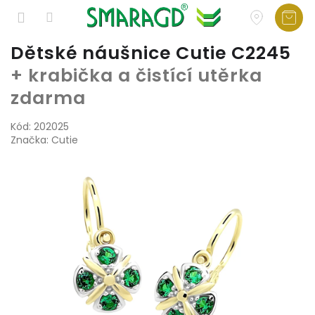
Přejít
Dětské náušnice Cutie C2245
na
+ krabička a čistící utěrka
obsah
zdarma
Kód:
202025
Značka:
Cutie