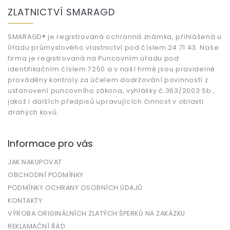
á
ZLATNICTVÍ SMARAGD
p
a
t
SMARAGD® je registrovaná ochranná známka, přihlášená u
Úřadu průmyslového vlastnictví pod číslem 24 71 43. Naše
í
firma je registrovaná na Puncovním úřadu pod
identifikačním číslem 7250 a v naší firmě jsou pravidelně
prováděny kontroly za účelem dodržování povinností z
ustanovení puncovního zákona, vyhlášky č.363/2003 Sb.,
jakož i dalších předpisů upravujících činnost v oblasti
drahých kovů.
Informace pro vás
JAK NAKUPOVAT
OBCHODNÍ PODMÍNKY
PODMÍNKY OCHRANY OSOBNÍCH ÚDAJŮ
KONTAKTY
VÝROBA ORIGINÁLNÍCH ZLATÝCH ŠPERKŮ NA ZAKÁZKU
REKLAMAČNÍ ŘÁD