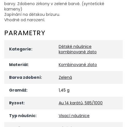
barvy. Zdobeno zirkony v zelené barvě. (syntetické
kameny)
Zapínání na dětskou brizuru.
Vhodné od narození.
PARAMETRY
Dětské náušnice
Kategorie
:
kombinované zlato
Materiál
:
Kombinované zlato
Barva zdobení
:
Zelená
Gramáž
:
1,45 g
Ryzost
:
Au 14 karátů, 585/1000
Typ náušnic
:
Visací náušnice