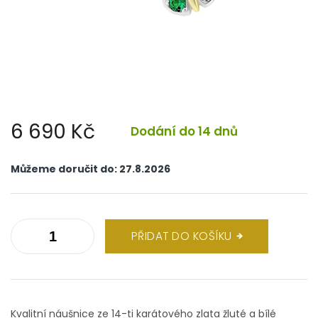
6 690 Kč
Dodání do 14 dnů
Měrná
cena:
Můžeme doručit do:
27.8.2026
PŘIDAT DO KOŠÍKU
Kvalitní náušnice ze 14-ti karátového zlata žluté a bílé