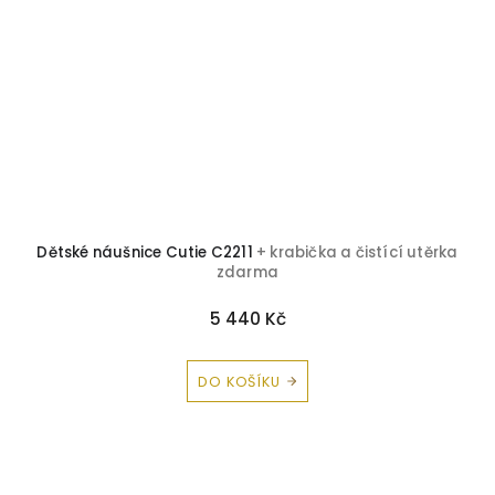
Dětské náušnice Cutie C2211
+ krabička a čistící utěrka
zdarma
5 440 Kč
DO KOŠÍKU
Z