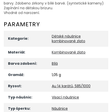
barvy. Zdobeno zirkony v bílé barvě. (syntetické kameny)
Zapínání na dětskou brizuru.
Vhodné od narození.
PARAMETRY
Dětské náušnice
Kategorie
:
kombinované zlato
Materiál
:
Kombinované zlato
Barva zdobení
:
Bílá
Gramáž
:
1,05 g
Ryzost
:
Au 14 karátů, 585/1000
Typ náušnic
:
Visací náušnice
Typ šperku
:
Náušnice