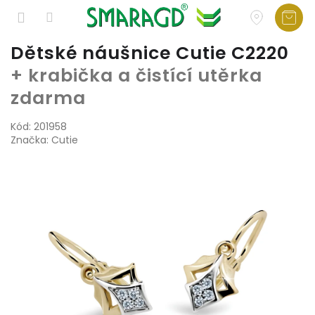
Přejít
Dětské náušnice Cutie C2220
na
+ krabička a čistící utěrka
obsah
zdarma
Kód:
201958
Značka:
Cutie