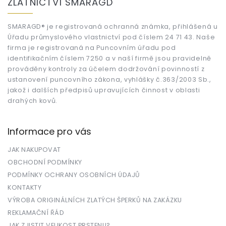
ZLATNICTVÍ SMARAGD
p
a
t
SMARAGD® je registrovaná ochranná známka, přihlášená u
Úřadu průmyslového vlastnictví pod číslem 24 71 43. Naše
í
firma je registrovaná na Puncovním úřadu pod
identifikačním číslem 7250 a v naší firmě jsou pravidelně
prováděny kontroly za účelem dodržování povinností z
ustanovení puncovního zákona, vyhlášky č.363/2003 Sb.,
jakož i dalších předpisů upravujících činnost v oblasti
drahých kovů.
Informace pro vás
JAK NAKUPOVAT
OBCHODNÍ PODMÍNKY
PODMÍNKY OCHRANY OSOBNÍCH ÚDAJŮ
KONTAKTY
VÝROBA ORIGINÁLNÍCH ZLATÝCH ŠPERKŮ NA ZAKÁZKU
REKLAMAČNÍ ŘÁD
JAK ZJISTIT VELIKOST PRSTENU?