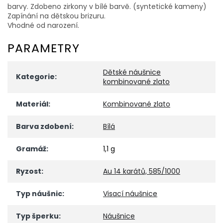
barvy. Zdobeno zirkony v bílé barvě. (syntetické kameny)
Zapínání na dětskou brizuru.
Vhodné od narození.
PARAMETRY
Dětské náušnice
Kategorie
:
kombinované zlato
Materiál
:
Kombinované zlato
Barva zdobení
:
Bílá
Gramáž
:
1,1 g
Ryzost
:
Au 14 karátů, 585/1000
Typ náušnic
:
Visací náušnice
Typ šperku
:
Náušnice