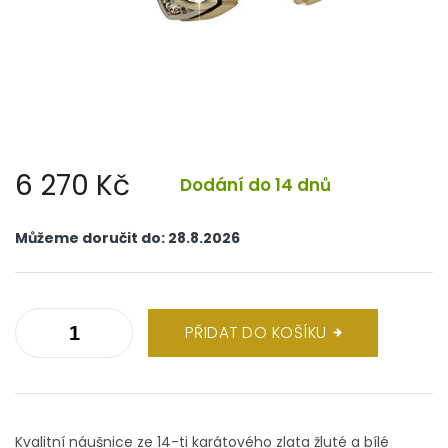
6 270 Kč
Dodání do 14 dnů
Měrná
cena:
Můžeme doručit do:
28.8.2026
PŘIDAT DO KOŠÍKU
Kvalitní náušnice ze 14-ti karátového zlata žluté a bílé