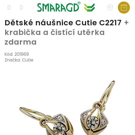
Přejít
Dětské náušnice Cutie C2217
+
na
krabička a čistící utěrka
obsah
zdarma
Kód:
201969
Značka:
Cutie