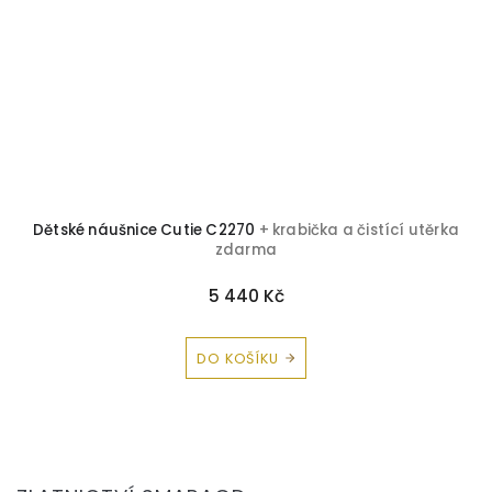
Dětské náušnice Cutie C2270
+ krabička a čistící utěrka
zdarma
5 440 Kč
DO KOŠÍKU
Z
á