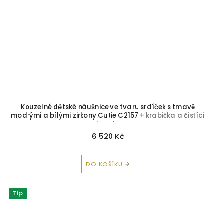
Kouzelné dětské náušnice ve tvaru srdíček s tmavě
modrými a bílými zirkony Cutie C2157
+ krabička a čistící
utěrka zdarma
6 520 Kč
DO KOŠÍKU
Tip