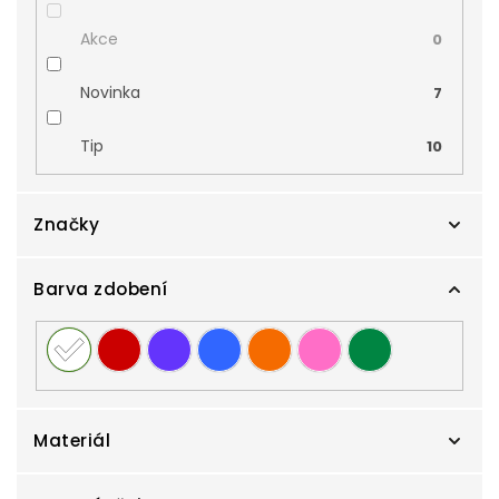
Akce
0
Novinka
7
Tip
10
Značky
Barva zdobení
Cutie
123
Zlatnictví Smaragd
0
Materiál