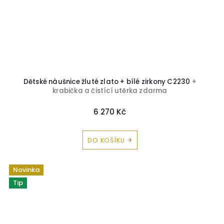
Dětské náušnice žluté zlato + bílé zirkony C2230
+
krabička a čistící utěrka zdarma
6 270 Kč
DO KOŠÍKU
Novinka
Tip