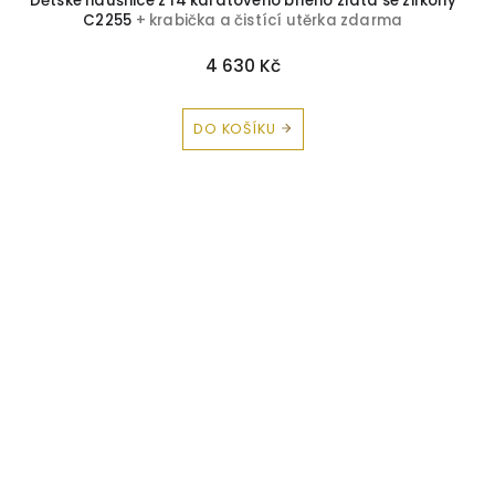
Dětské náušnice z 14 karátového bílého zlata se zirkony
C2255
+ krabička a čistící utěrka zdarma
4 630 Kč
DO KOŠÍKU