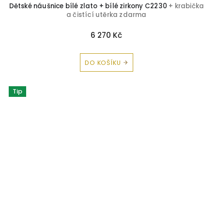
Dětské náušnice bílé zlato + bílé zirkony C2230
+ krabička
a čistící utěrka zdarma
6 270 Kč
DO KOŠÍKU
Tip