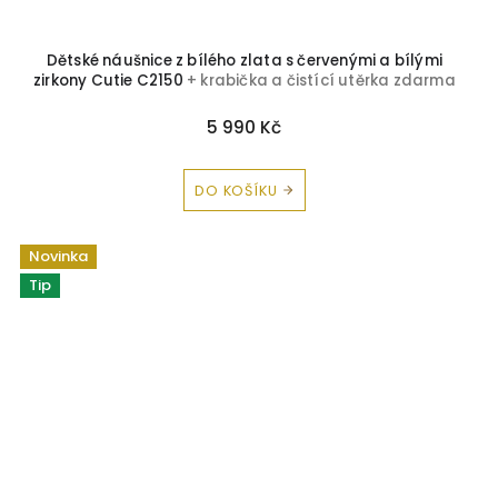
Dětské náušnice z bílého zlata s červenými a bílými
zirkony Cutie C2150
+ krabička a čistící utěrka zdarma
5 990 Kč
DO KOŠÍKU
Novinka
Tip