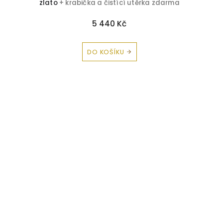
zlato
+ krabička a čistící utěrka zdarma
5 440 Kč
DO KOŠÍKU