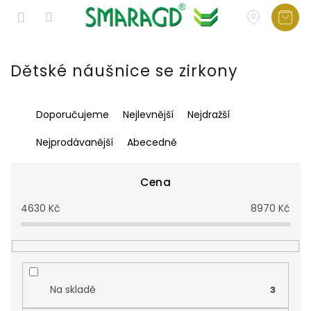
Přejít
na
Dětské náušnice se zirkony
obsah
Ř
Doporučujeme
Nejlevnější
Nejdražší
a
z
Nejprodávanější
Abecedně
e
n
í
Cena
p
4630
Kč
8970
Kč
r
o
d
u
k
t
Na skladě
3
ů