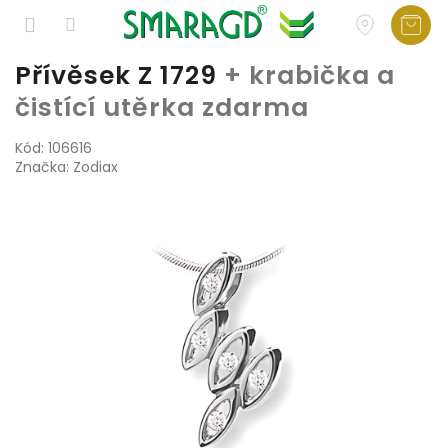
Přejít
Přívěsek Z 1729
+ krabička a
na
čistící utěrka zdarma
obsah
Kód:
106616
Značka:
Zodiax