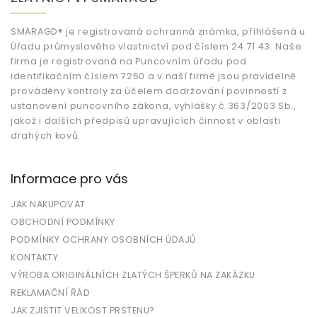
p
a
t
SMARAGD® je registrovaná ochranná známka, přihlášená u
Úřadu průmyslového vlastnictví pod číslem 24 71 43. Naše
í
firma je registrovaná na Puncovním úřadu pod
identifikačním číslem 7250 a v naší firmě jsou pravidelně
prováděny kontroly za účelem dodržování povinností z
ustanovení puncovního zákona, vyhlášky č.363/2003 Sb.,
jakož i dalších předpisů upravujících činnost v oblasti
drahých kovů.
Informace pro vás
JAK NAKUPOVAT
OBCHODNÍ PODMÍNKY
PODMÍNKY OCHRANY OSOBNÍCH ÚDAJŮ
KONTAKTY
VÝROBA ORIGINÁLNÍCH ZLATÝCH ŠPERKŮ NA ZAKÁZKU
REKLAMAČNÍ ŘÁD
JAK ZJISTIT VELIKOST PRSTENU?