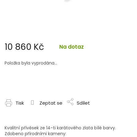
10 860 Kč
Na dotaz
Měrná
cena:
Položka byla vyprodána…
Tisk
Zeptat se
Sdílet
Kvalitní přívěsek ze 14-ti karátového zlata bílé barvy.
Zdobeno přírodními kameny: