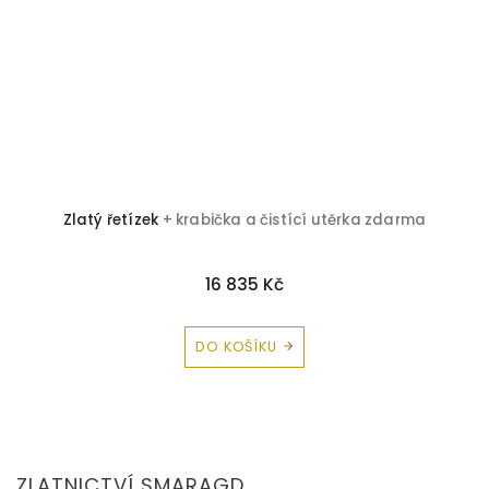
Zlatý řetízek
+ krabička a čistící utěrka zdarma
16 835 Kč
DO KOŠÍKU
Z
á
ZLATNICTVÍ SMARAGD