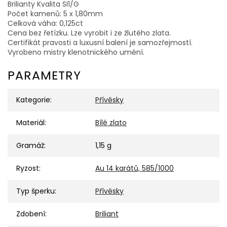
Brilianty Kvalita SI1/G
Počet kamenů: 5 x 1,80mm
Celková váha: 0,125ct
Cena bez řetízku. Lze vyrobit i ze žlutého zlata.
Certifikát pravosti a luxusní balení je samozřejmostí.
Vyrobeno mistry klenotnického umění.
PARAMETRY
Kategorie
:
Přívěsky
Materiál
:
Bílé zlato
Gramáž
:
1,15 g
Ryzost
:
Au 14 karátů, 585/1000
Typ šperku
:
Přívěsky
Zdobení
:
Briliant