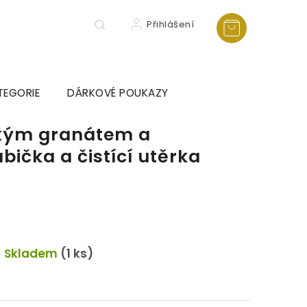
Přihlášení
TEGORIE
DÁRKOVÉ POUKAZY
ským granátem a
bička a čistící utěrka
Skladem
(1 ks)