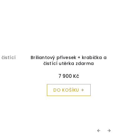
 čistící
Briliantový přívesek + krabička a
Zlatý p
čistící utěrka zdarma
krabičk
7 900 Kč
DO KOŠÍKU
Previous
Next