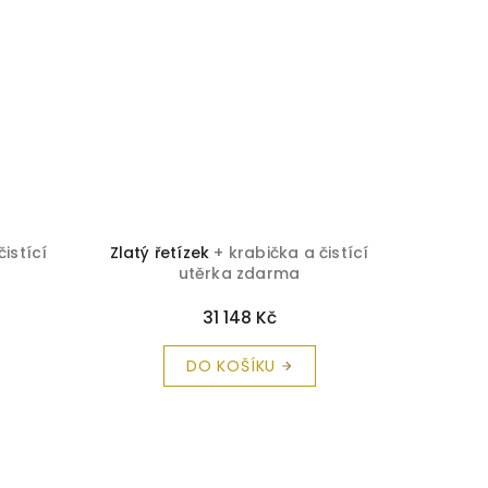
TIP
čistící
Zlatý řetízek
+ krabička a čistící
Zlatý ř
utěrka zdarma
31 148 Kč
DO KOŠÍKU