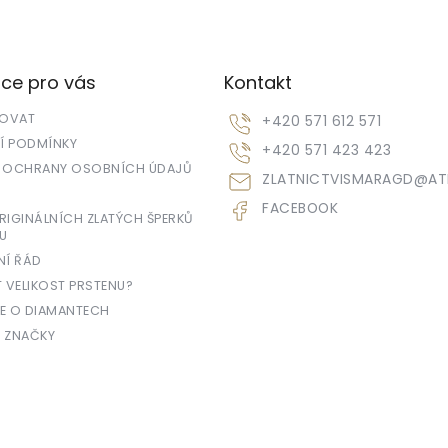
ce pro vás
Kontakt
POVAT
+420 571 612 571
 PODMÍNKY
+420 571 423 423
 OCHRANY OSOBNÍCH ÚDAJŮ
ZLATNICTVISMARAGD
@
AT
FACEBOOK
IGINÁLNÍCH ZLATÝCH ŠPERKŮ
U
NÍ ŘÁD
T VELIKOST PRSTENU?
E O DIAMANTECH
 ZNAČKY