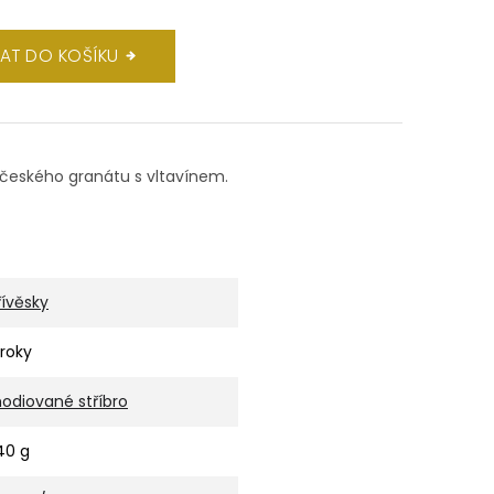
DAT DO KOŠÍKU
 českého granátu s vltavínem.
řívěsky
 roky
hodiované stříbro
,40 g