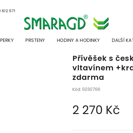
 612 571
ŠPERKY
PRSTENY
HODINY A HODINKY
DALŠÍ KA
Přívěšek s če
vltavínem +kra
zdarma
Kód:
5030766
2 270 Kč
Měrná
cena: