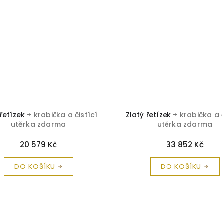
 řetízek
+ krabička a čistící
Zlatý řetízek
+ krabička a 
utěrka zdarma
utěrka zdarma
20 579 Kč
33 852 Kč
DO KOŠÍKU
DO KOŠÍKU