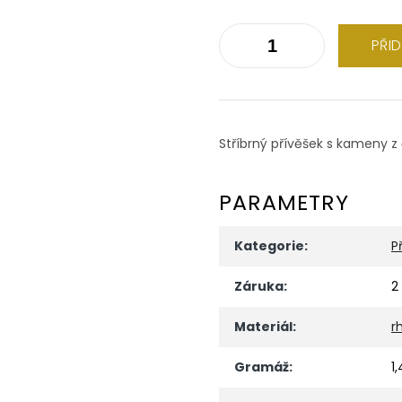
PŘI
Stříbrný přívěšek s kameny z
PARAMETRY
Kategorie
:
P
Záruka
:
2
Materiál
:
r
Gramáž
:
1