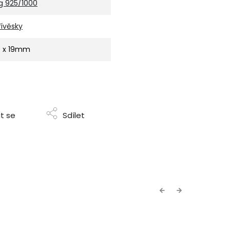
g 925/1000
řívěsky
0 x 19mm
t se
Sdílet
Previous
Next