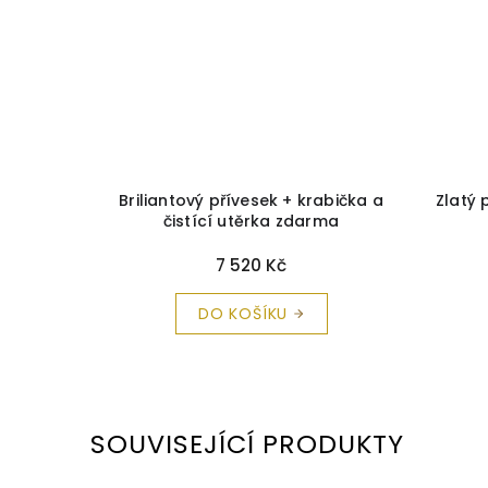
anátem
Briliantový přívesek + krabička a
Zlatý 
čistící utěrka zdarma
7 520 Kč
DO KOŠÍKU
SOUVISEJÍCÍ PRODUKTY