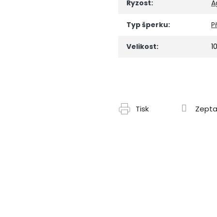
Ryzost
:
A
Typ šperku
:
P
Velikost
:
1
Tisk
Zepta