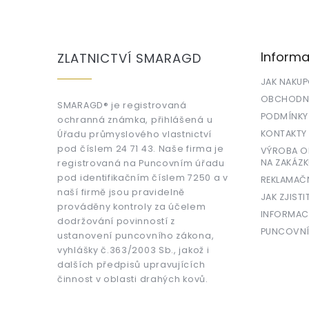
Z
á
p
a
Informa
ZLATNICTVÍ SMARAGD
t
í
JAK NAKU
OBCHODNÍ
SMARAGD® je registrovaná
PODMÍNKY
ochranná známka, přihlášená u
KONTAKTY
Úřadu průmyslového vlastnictví
pod číslem 24 71 43. Naše firma je
VÝROBA OR
NA ZAKÁZK
registrovaná na Puncovním úřadu
pod identifikačním číslem 7250 a v
REKLAMAČ
naší firmě jsou pravidelně
JAK ZJISTI
prováděny kontroly za účelem
INFORMAC
dodržování povinností z
PUNCOVNÍ
ustanovení puncovního zákona,
vyhlášky č.363/2003 Sb., jakož i
dalších předpisů upravujících
činnost v oblasti drahých kovů.