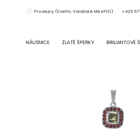
Přejít
na
Prodejny (Vsetín, Valašské Meziříčí)
+420 571
obsah
NÁUŠNICE
ZLATÉ ŠPERKY
BRILIANTOVÉ 