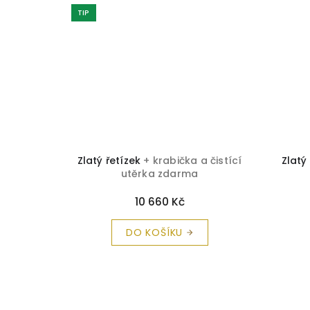
TIP
k 40cm z
Zlatý řetízek
+ krabička a čistící
Zlatý
 čistící
utěrka zdarma
10 660 Kč
DO KOŠÍKU