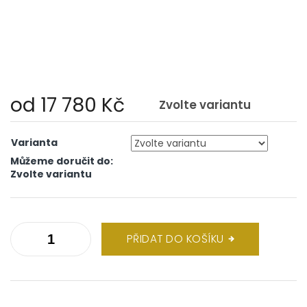
od
17 780 Kč
Zvolte variantu
Měrná
cena:
Varianta
Můžeme doručit do:
Zvolte variantu
PŘIDAT DO KOŠÍKU