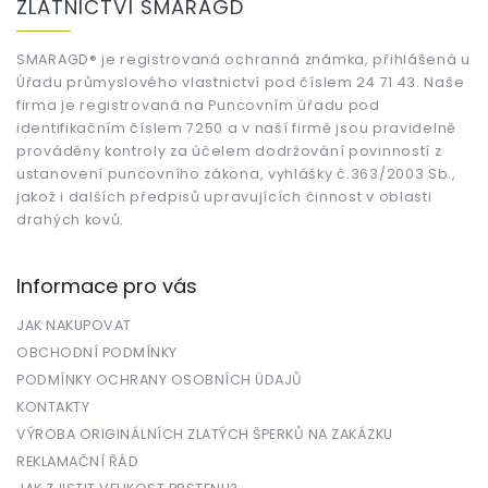
ZLATNICTVÍ SMARAGD
p
a
t
SMARAGD® je registrovaná ochranná známka, přihlášená u
Úřadu průmyslového vlastnictví pod číslem 24 71 43. Naše
í
firma je registrovaná na Puncovním úřadu pod
identifikačním číslem 7250 a v naší firmě jsou pravidelně
prováděny kontroly za účelem dodržování povinností z
ustanovení puncovního zákona, vyhlášky č.363/2003 Sb.,
jakož i dalších předpisů upravujících činnost v oblasti
drahých kovů.
Informace pro vás
JAK NAKUPOVAT
OBCHODNÍ PODMÍNKY
PODMÍNKY OCHRANY OSOBNÍCH ÚDAJŮ
KONTAKTY
VÝROBA ORIGINÁLNÍCH ZLATÝCH ŠPERKŮ NA ZAKÁZKU
REKLAMAČNÍ ŘÁD