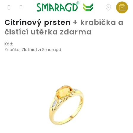
Přejít
Citrínový prsten
+ krabička a
na
čistící utěrka zdarma
obsah
Kód:
Značka:
Zlatnictví Smaragd