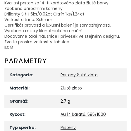
Kvalitní prsten ze 14-ti karátového zlata žluté barvy.
Zdobeno přírodními kameny:
Brilianty SI/H 6ks/0,02ct Citrín 1ks/1,24ct
Velikost citrínu: 8x6mm
Certifikát pravosti a luxusní balení je samozřejmostí.
Vyrobeno mistry klenotnického umění.
Dodáváme také náušnice i přívěsek ve stejném designu.
Zvolte prosím velikost v tabulce.
ID: 8
PARAMETRY
Kategorie
:
Prsteny žluté zlato
Materiál
:
Žluté zlato
Gramáž
:
2,7 g
Ryzost
:
Au 14 karátů, 585/1000
Typ šperku
:
Prsteny