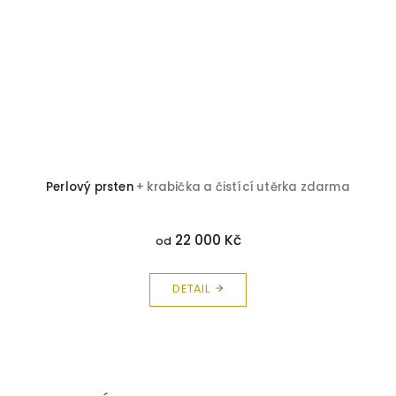
Perlový prsten
+ krabička a čistící utěrka zdarma
22 000 Kč
od
DETAIL
Z
á