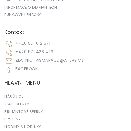
JAK ZJISTIT VELIKOST PRSTENU?
INFORMACE O DIAMANTECH
PUNCOVNÍ ZNAČKY
Kontakt
+420 571 612 571
+420 571 423 423
ZLATNICTVISMARAGD
@
ATLAS.CZ
FACEBOOK
HLAVNÍ MENU
NÁUŠNICE
ZLATÉ ŠPERKY
BRILIANTOVÉ ŠPERKY
PRSTENY
HODINY A HODINKY