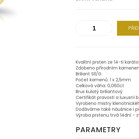
PŘI
Kvalitní prsten ze 14-ti karát
Zdobeno přírodním kamene
Briliant SI1/G
Počet kamenů: 1 x 2,5mm
Celková váha: 0,060ct
Brus kulatý briliantový
Certifikát pravosti a luxusní 
Vyrobeno mistry klenotnické
Dodáváme také náušnice i př
Výroba prstenu trvá 14dní - z
PARAMETRY