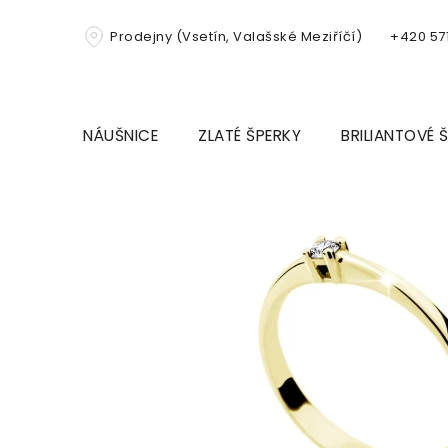
Přejít
na
Prodejny (Vsetín, Valašské Meziříčí)
+420 571
obsah
NÁUŠNICE
ZLATÉ ŠPERKY
BRILIANTOVÉ 