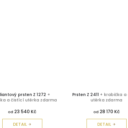
iliantový prsten Z 1272
+
Prsten Z 2411
+ krabička a 
čka a čistící utěrka zdarma
utěrka zdarma
23 540 Kč
28 170 Kč
od
od
DETAIL
DETAIL