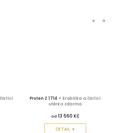
Previous
Next
čistící
Prsten Z 1714
+ krabička a čistící
Prsten 
utěrka zdarma
13 560 Kč
od
DETAIL