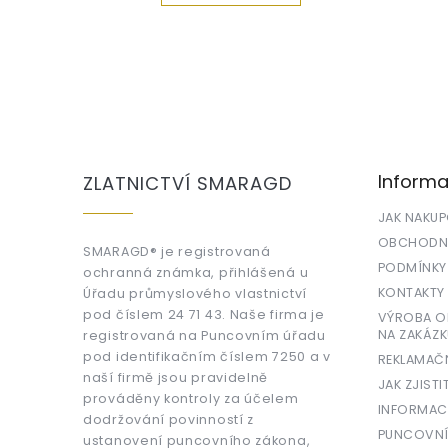
Z
á
p
a
Informa
ZLATNICTVÍ SMARAGD
t
í
JAK NAKU
OBCHODNÍ
SMARAGD® je registrovaná
PODMÍNKY
ochranná známka, přihlášená u
KONTAKTY
Úřadu průmyslového vlastnictví
pod číslem 24 71 43. Naše firma je
VÝROBA OR
NA ZAKÁZK
registrovaná na Puncovním úřadu
pod identifikačním číslem 7250 a v
REKLAMAČ
naší firmě jsou pravidelně
JAK ZJISTI
prováděny kontroly za účelem
INFORMAC
dodržování povinností z
PUNCOVNÍ
ustanovení puncovního zákona,