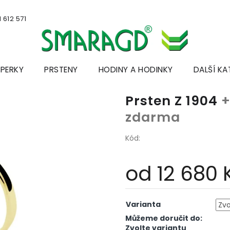
 612 571
ŠPERKY
PRSTENY
HODINY A HODINKY
DALŠÍ KA
Prsten Z 1904
+
zdarma
Kód:
od
12 680 
Měrná
cena:
Varianta
Můžeme doručit do:
Zvolte variantu