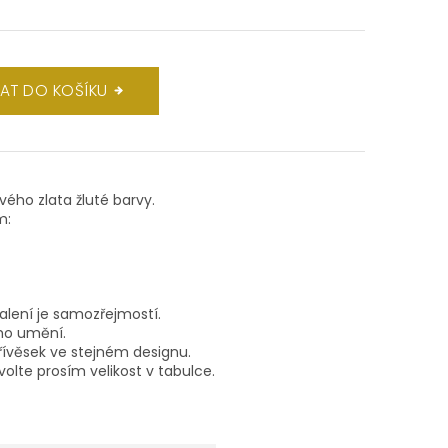
DAT DO KOŠÍKU
ového zlata žluté barvy.
m:
balení je samozřejmostí.
ho umění.
ívěsek ve stejném designu.
volte prosím velikost v tabulce.