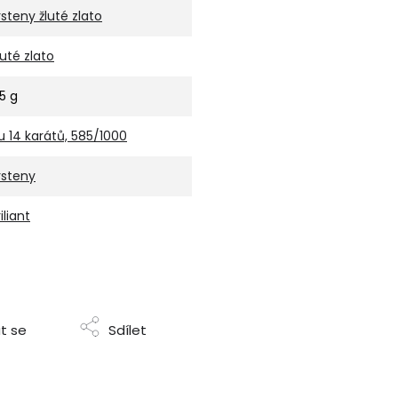
rsteny žluté zlato
luté zlato
,5 g
u 14 karátů, 585/1000
rsteny
iliant
t se
Sdílet