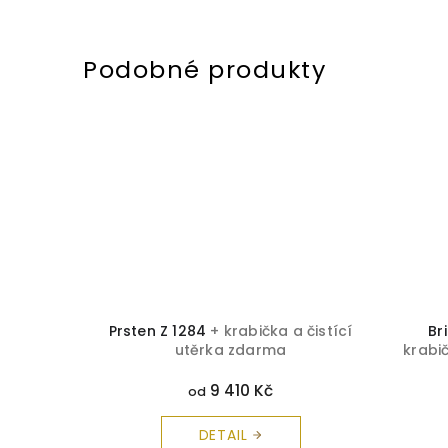
621
+
Prsten Z 1284
+ krabička a čistící
Br
a zdarma
utěrka zdarma
krabi
9 410 Kč
od
DETAIL