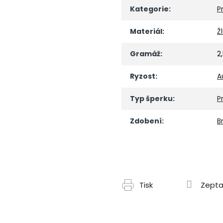
Kategorie
:
P
Materiál
:
Ž
Gramáž
:
2
Ryzost
:
A
Typ šperku
:
P
Zdobení
:
Br
Tisk
Zepta