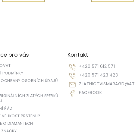
ce pro vás
Kontakt
POVAT
+420 571 612 571
 PODMÍNKY
+420 571 423 423
 OCHRANY OSOBNÍCH ÚDAJŮ
ZLATNICTVISMARAGD
@
AT
FACEBOOK
IGINÁLNÍCH ZLATÝCH ŠPERKŮ
U
NÍ ŘÁD
T VELIKOST PRSTENU?
E O DIAMANTECH
 ZNAČKY