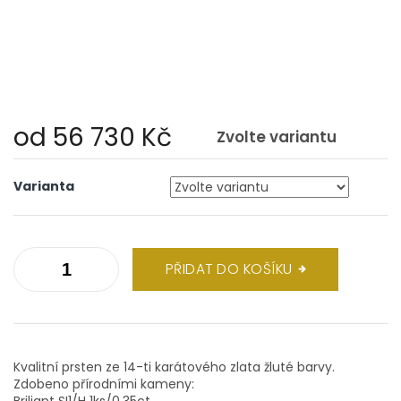
od
56 730 Kč
Zvolte variantu
Měrná
cena:
Varianta
PŘIDAT DO KOŠÍKU
Kvalitní prsten ze 14-ti karátového zlata žluté barvy.
Zdobeno přírodními kameny:
Briliant SI1/H 1ks/0,35ct