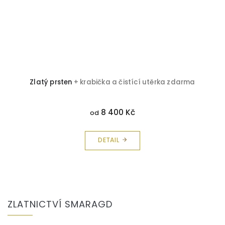
Zlatý prsten
+ krabička a čistící utěrka zdarma
8 400 Kč
od
DETAIL
Z
á
ZLATNICTVÍ SMARAGD
p
a