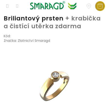
Přejít
Briliantový prsten
+ krabička
na
a čistící utěrka zdarma
obsah
Kód:
Značka:
Zlatnictví Smaragd