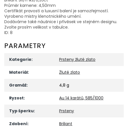
Průměr kamene: 4,50mm
Certifikát pravosti a luxusní balení je samozřejmostí.
Vyrobeno mistry klenotnického umění.
Dodáváme také náušnice i přívěsek ve stejném designu.
Zvolte prosím velikost v tabulce.
ID: 8
PARAMETRY
Kategorie
:
Prsteny žluté zlato
Materiál
:
Žluté zlato
Gramáž
:
4,8 g
Ryzost
:
Au 14 karátů, 585/1000
Typ šperku
:
Prsteny
Zdobení
:
Briliant