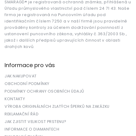
t
SMARAGD® je registrovaná ochranná známka, přihlášená u
Úřadu průmyslového vlastnictví pod číslem 24 71 43. Naše
í
firma je registrovaná na Puncovním úřadu pod
identifikačním číslem 7250 a v naší firmě jsou pravidelně
prováděny kontroly za účelem dodržování povinností z
ustanovení puncovního zákona, vyhlášky č.363/2003 Sb.,
jakož i dalších předpisů upravujících činnost v oblasti
drahých kovů.
Informace pro vás
JAK NAKUPOVAT
OBCHODNÍ PODMÍNKY
PODMÍNKY OCHRANY OSOBNÍCH ÚDAJŮ
KONTAKTY
VÝROBA ORIGINÁLNÍCH ZLATÝCH ŠPERKŮ NA ZAKÁZKU
REKLAMAČNÍ ŘÁD
JAK ZJISTIT VELIKOST PRSTENU?
INFORMACE O DIAMANTECH