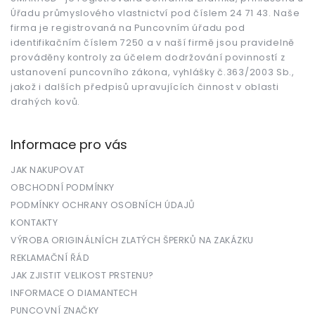
t
Úřadu průmyslového vlastnictví pod číslem 24 71 43. Naše
í
firma je registrovaná na Puncovním úřadu pod
identifikačním číslem 7250 a v naší firmě jsou pravidelně
prováděny kontroly za účelem dodržování povinností z
ustanovení puncovního zákona, vyhlášky č.363/2003 Sb.,
jakož i dalších předpisů upravujících činnost v oblasti
drahých kovů.
Informace pro vás
JAK NAKUPOVAT
OBCHODNÍ PODMÍNKY
PODMÍNKY OCHRANY OSOBNÍCH ÚDAJŮ
KONTAKTY
VÝROBA ORIGINÁLNÍCH ZLATÝCH ŠPERKŮ NA ZAKÁZKU
REKLAMAČNÍ ŘÁD
JAK ZJISTIT VELIKOST PRSTENU?
INFORMACE O DIAMANTECH
PUNCOVNÍ ZNAČKY