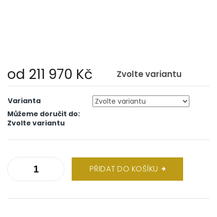
od
211 970 Kč
Zvolte variantu
Měrná
cena:
Varianta
Můžeme doručit do:
Zvolte variantu
PŘIDAT DO KOŠÍKU