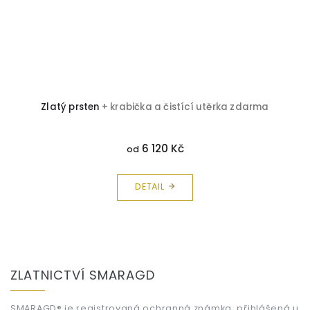
Zlatý prsten
+ krabička a čistící utěrka zdarma
6 120 Kč
od
DETAIL
Z
á
ZLATNICTVÍ SMARAGD
p
a
SMARAGD® je registrovaná ochranná známka, přihlášená u