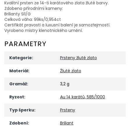
Kvalitní prsten ze 14-ti karátového zlata žluté barvy.
Zdobeno přírodními kameny:
Brilianty SI1/G
Celková váha: 99ks/0,954ct
Certifikát pravosti a luxusní balení je samozřejmostí.
Vyrobeno mistry klenotnického umění.
PARAMETRY
Kategorie
:
Prsteny žluté zlato
Materiál
:
Žluté zlato
Gramáž
:
3,2 g
Ryzost
:
Au 14 karátů, 585/1000
Typ šperku
:
Prsteny
Zdobení
:
Briliant