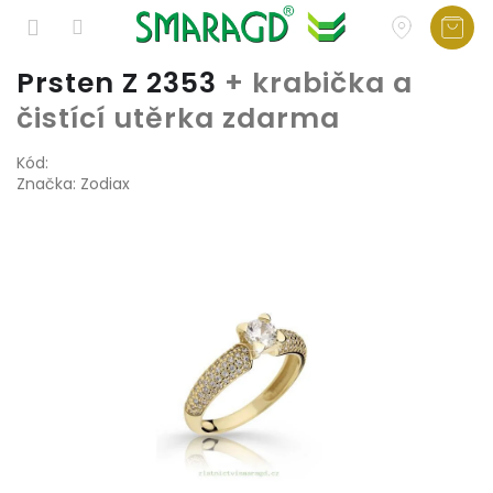
Přejít
Prsten Z 2353
+ krabička a
na
čistící utěrka zdarma
obsah
Kód:
Značka:
Zodiax