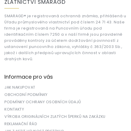
ZLATNICTVÍ SMARAGD
p
a
t
SMARAGD® je registrovaná ochranná známka, přihlášená u
Úřadu průmyslového vlastnictví pod číslem 24 71 43. Naše
í
firma je registrovaná na Puncovním úřadu pod
identifikačním číslem 7250 a v naší firmě jsou pravidelně
prováděny kontroly za účelem dodržování povinností z
ustanovení puncovního zákona, vyhlášky č.363/2003 Sb.,
jakož i dalších předpisů upravujících činnost v oblasti
drahých kovů.
Informace pro vás
JAK NAKUPOVAT
OBCHODNÍ PODMÍNKY
PODMÍNKY OCHRANY OSOBNÍCH ÚDAJŮ
KONTAKTY
VÝROBA ORIGINÁLNÍCH ZLATÝCH ŠPERKŮ NA ZAKÁZKU
REKLAMAČNÍ ŘÁD