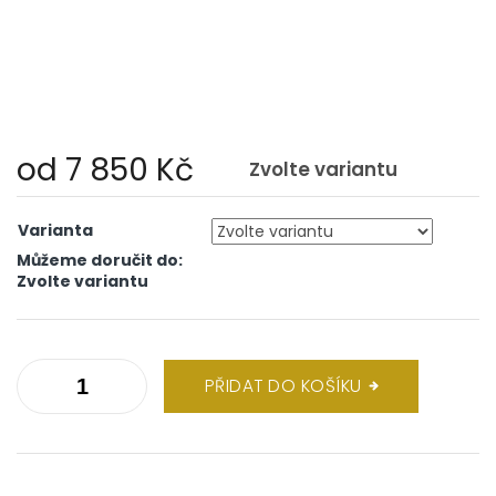
od
7 850 Kč
Zvolte variantu
Měrná
cena:
Varianta
Můžeme doručit do:
Zvolte variantu
PŘIDAT DO KOŠÍKU