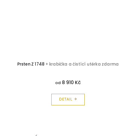
Prsten Z 1748
+ krabička a čistící utěrka zdarma
8 910 Kč
od
DETAIL
Z
á