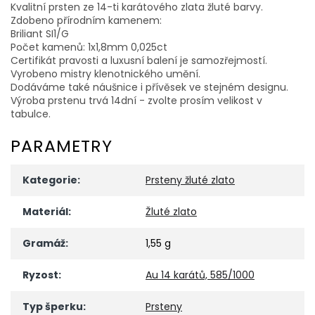
Kvalitní prsten ze 14-ti karátového zlata žluté barvy.
Zdobeno přírodním kamenem:
Briliant SI1/G
Počet kamenů: 1x1,8mm 0,025ct
Certifikát pravosti a luxusní balení je samozřejmostí.
Vyrobeno mistry klenotnického umění.
Dodáváme také náušnice i přívěsek ve stejném designu.
Výroba prstenu trvá 14dní - zvolte prosím velikost v
tabulce.
PARAMETRY
Kategorie
:
Prsteny žluté zlato
Materiál
:
Žluté zlato
Gramáž
:
1,55 g
Ryzost
:
Au 14 karátů, 585/1000
Typ šperku
:
Prsteny