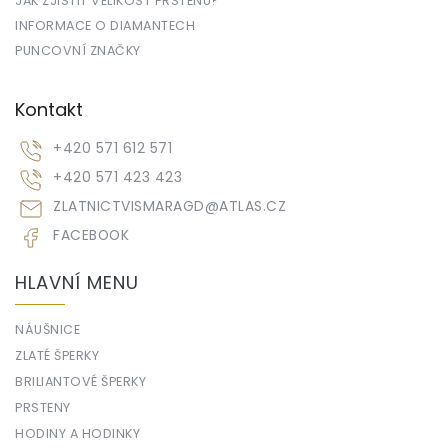
JAK ZJISTIT VELIKOST PRSTENU?
INFORMACE O DIAMANTECH
PUNCOVNÍ ZNAČKY
Kontakt
+420 571 612 571
+420 571 423 423
ZLATNICTVISMARAGD
@
ATLAS.CZ
FACEBOOK
HLAVNÍ MENU
NÁUŠNICE
ZLATÉ ŠPERKY
BRILIANTOVÉ ŠPERKY
PRSTENY
HODINY A HODINKY