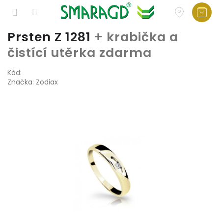
Přejít
Prsten Z 1281
+ krabička a
na
čistící utěrka zdarma
obsah
Kód:
Značka:
Zodiax