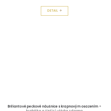
DETAIL
Briliantové peckové náušnice s krapnovým osazením
+
krabička a čistící utěrka zdarma