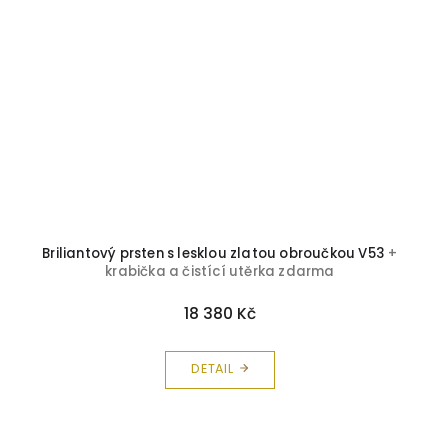
Briliantový prsten s lesklou zlatou obroučkou V53
+
krabička a čistící utěrka zdarma
18 380 Kč
DETAIL