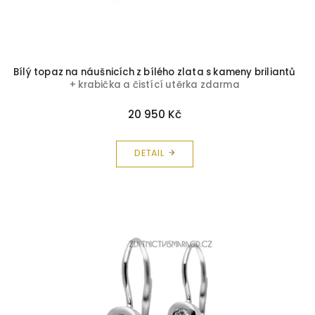
Bílý topaz na náušnicích z bílého zlata s kameny briliantů
+ krabička a čistící utěrka zdarma
20 950 Kč
DETAIL