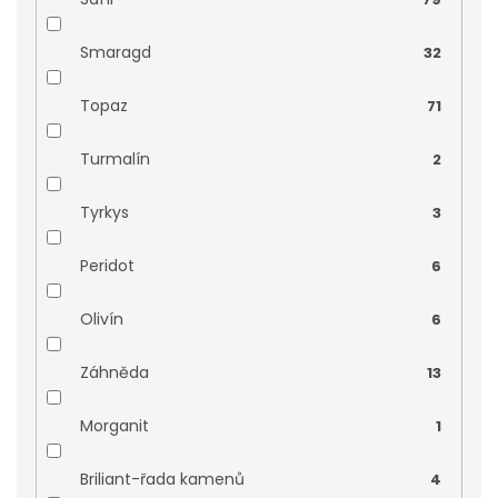
Smaragd
32
Topaz
71
Turmalín
2
Tyrkys
3
Peridot
6
Olivín
6
Záhněda
13
Morganit
1
Briliant-řada kamenů
4