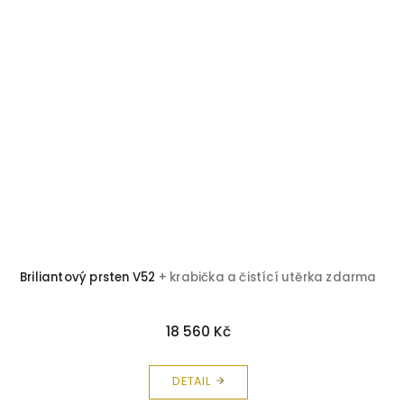
Briliantový prsten V52
+ krabička a čistící utěrka zdarma
18 560 Kč
DETAIL