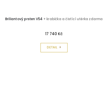
Briliantový prsten V54
+ krabička a čistící utěrka zdarma
17 740 Kč
DETAIL