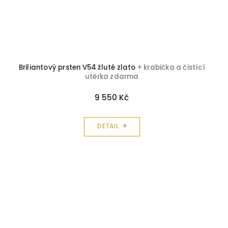
Briliantový prsten V54 žluté zlato
+ krabička a čistící
utěrka zdarma
9 550 Kč
DETAIL