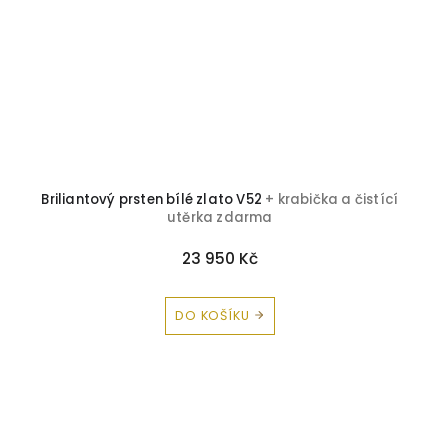
Briliantový prsten bílé zlato V52
+ krabička a čistící
utěrka zdarma
23 950 Kč
DO KOŠÍKU