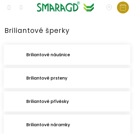
Přejít
na
Briliantové šperky
obsah
Briliantové náušnice
Briliantové prsteny
Briliantové přívěsky
Briliantové náramky