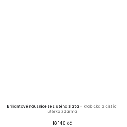
Briliantové náušnice ze žlutého zlata
+ krabička a čistící
utěrka zdarma
18 140 Kč