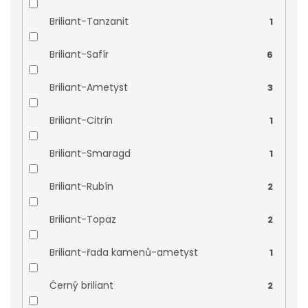
Briliant-Tanzanit
1
Briliant-Safír
6
Briliant-Ametyst
3
Briliant-Citrín
1
Briliant-Smaragd
1
Briliant-Rubín
2
Briliant-Topaz
2
Briliant-řada kamenů-ametyst
1
Černý briliant
2