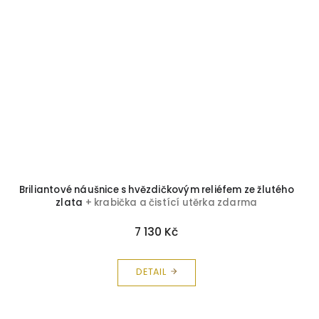
Briliantové náušnice s hvězdičkovým reliéfem ze žlutého
zlata
+ krabička a čistící utěrka zdarma
7 130 Kč
DETAIL