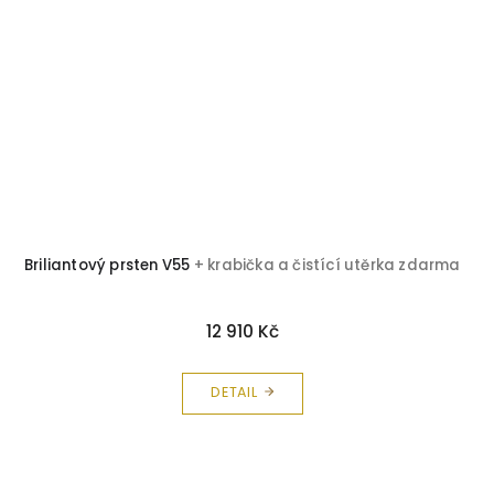
Briliantový prsten V55
+ krabička a čistící utěrka zdarma
12 910 Kč
DETAIL