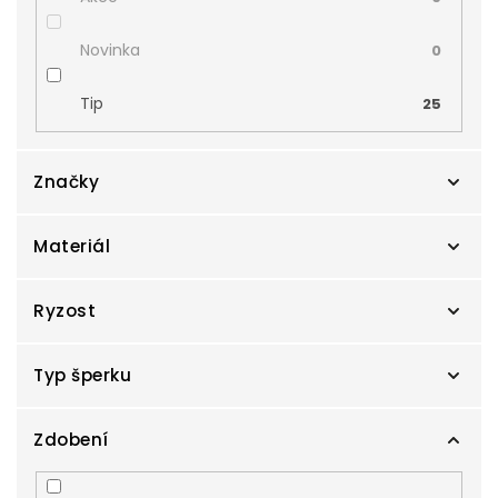
Novinka
0
Tip
25
Značky
Materiál
Cutie
131
Danfil
Ryzost
1
Bílé zlato
817
Zlatnictví Smaragd
848
Kombinované zlato
Typ šperku
36
Au 14 karátů, 585/1000
1344
Zodiax
410
Žluté zlato
533
Au 18 karátů, 750/1000
Zdobení
46
Brože
6
Růžové zlato
4