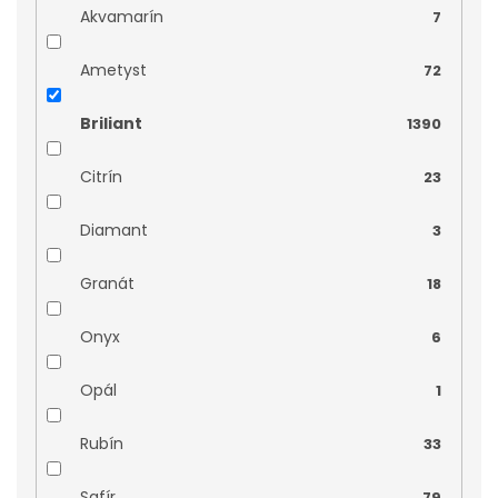
Náhrdelníky
17
Akvamarín
7
bílé zlato
0
Náramky
28
Ametyst
72
Bílé zlato-topez
0
Náušnice
487
Briliant
1390
Prsteny
594
Citrín
23
Přívěsky
217
Diamant
3
Soupravy
23
Granát
18
Náušnice na šroubek
0
Onyx
6
Prsteny s kameny
4
Opál
1
Přívěsky-srdce
1
Rubín
33
Náušnice na puzetu
1
Safír
79