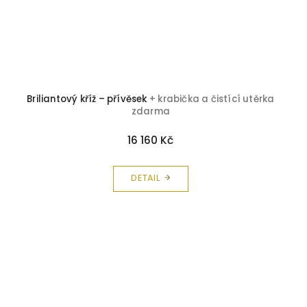
Briliantový kříž – přívěsek
+ krabička a čistící utěrka
zdarma
16 160 Kč
DETAIL