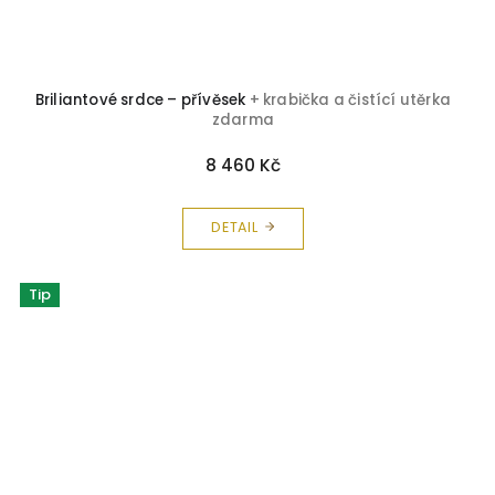
Briliantové srdce – přívěsek
+ krabička a čistící utěrka
zdarma
8 460 Kč
DETAIL
Tip