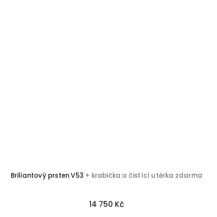
Briliantový prsten V53
+ krabička a čistící utěrka zdarma
14 750 Kč