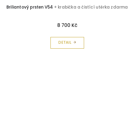
Briliantový prsten V54
+ krabička a čistící utěrka zdarma
8 700 Kč
DETAIL