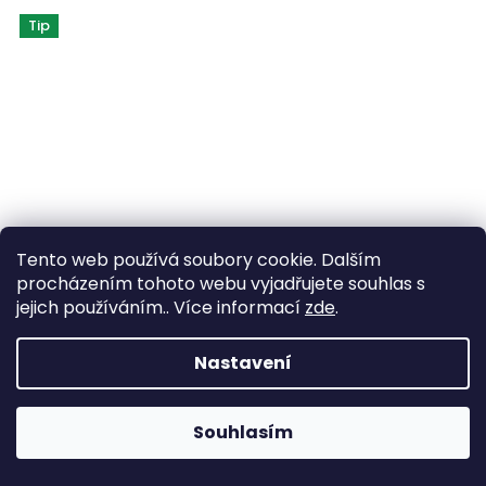
Tip
Tento web používá soubory cookie. Dalším
procházením tohoto webu vyjadřujete souhlas s
jejich používáním.. Více informací
zde
.
Nastavení
Briliantový prsten V55
+ krabička a čistící utěrka zdarma
Souhlasím
10 880 Kč