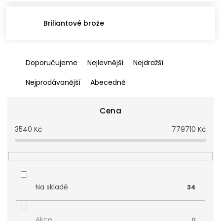
Briliantové brože
Ř
Doporučujeme
Nejlevnější
Nejdražší
a
z
Nejprodávanější
Abecedně
e
n
í
Cena
p
3540
Kč
779710
Kč
r
o
d
u
k
t
Na skladě
34
ů
Akce
0