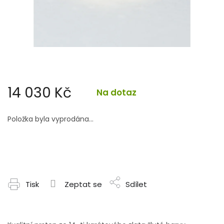
14 030 Kč
Na dotaz
Měrná
cena:
Položka byla vyprodána…
Tisk
Zeptat se
Sdílet