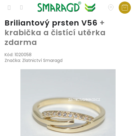
Přejít
Briliantový prsten V56
+
na
krabička a čistící utěrka
obsah
zdarma
Kód:
1020058
Značka:
Zlatnictví Smaragd