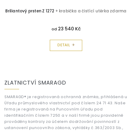
Briliantový prsten Z 1272
+ krabička a čistící utěrka zdarma
23 540 Kč
od
DETAIL
Z
á
ZLATNICTVÍ SMARAGD
p
a
t
SMARAGD® je registrovaná ochranná známka, přihlášená u
Úřadu průmyslového vlastnictví pod číslem 24 71 43. Naše
í
firma je registrovaná na Puncovním úřadu pod
identifikačním číslem 7250 a v naší firmě jsou pravidelně
prováděny kontroly za účelem dodržování povinností z
ustanovení puncovního zákona, vyhlášky č.363/2003 Sb.,