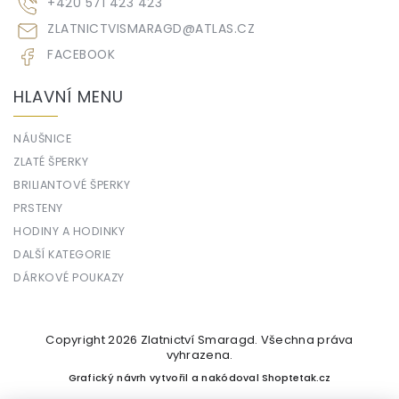
+420 571 423 423
ZLATNICTVISMARAGD
@
ATLAS.CZ
FACEBOOK
HLAVNÍ MENU
NÁUŠNICE
ZLATÉ ŠPERKY
BRILIANTOVÉ ŠPERKY
PRSTENY
HODINY A HODINKY
DALŠÍ KATEGORIE
DÁRKOVÉ POUKAZY
Copyright 2026
Zlatnictví Smaragd
. Všechna práva
vyhrazena.
Grafický návrh vytvořil a nakódoval
Shoptetak.cz