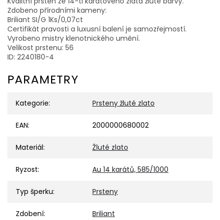
Kvalitní prsten ze 14-ti karátového zlata žluté barvy.
Zdobeno přírodními kameny:
Briliant SI/G 1Ks/0,07ct
Certifikát pravosti a luxusní balení je samozřejmostí.
Vyrobeno mistry klenotnického umění.
Velikost prstenu: 56
ID: 2240180-4
PARAMETRY
Kategorie
:
Prsteny žluté zlato
EAN
:
2000000680002
Materiál
:
Žluté zlato
Ryzost
:
Au 14 karátů, 585/1000
Typ šperku
:
Prsteny
Zdobení
:
Briliant