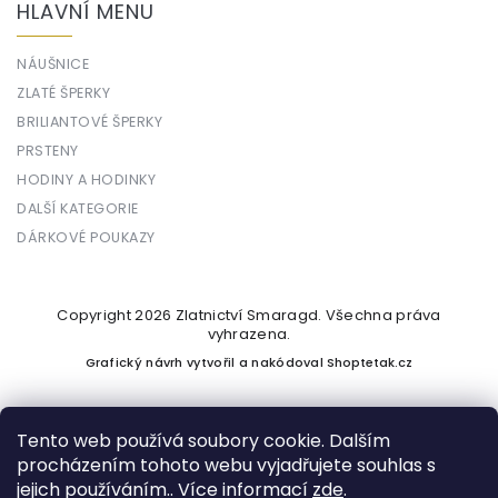
HLAVNÍ MENU
NÁUŠNICE
ZLATÉ ŠPERKY
BRILIANTOVÉ ŠPERKY
PRSTENY
HODINY A HODINKY
DALŠÍ KATEGORIE
DÁRKOVÉ POUKAZY
Copyright 2026
Zlatnictví Smaragd
. Všechna práva
vyhrazena.
Grafický návrh vytvořil a nakódoval
Shoptetak.cz
Tento web používá soubory cookie. Dalším
procházením tohoto webu vyjadřujete souhlas s
Vytvořil Shoptet
jejich používáním.. Více informací
zde
.