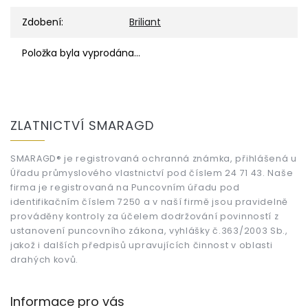
Zdobení
:
Briliant
Položka byla vyprodána…
Z
á
ZLATNICTVÍ SMARAGD
p
a
t
SMARAGD® je registrovaná ochranná známka, přihlášená u
Úřadu průmyslového vlastnictví pod číslem 24 71 43. Naše
í
firma je registrovaná na Puncovním úřadu pod
identifikačním číslem 7250 a v naší firmě jsou pravidelně
prováděny kontroly za účelem dodržování povinností z
ustanovení puncovního zákona, vyhlášky č.363/2003 Sb.,
jakož i dalších předpisů upravujících činnost v oblasti
drahých kovů.
Informace pro vás