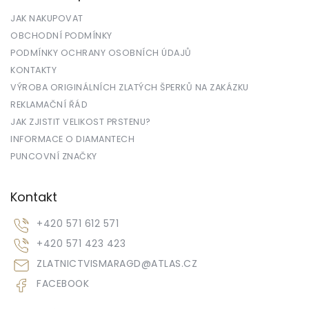
JAK NAKUPOVAT
OBCHODNÍ PODMÍNKY
PODMÍNKY OCHRANY OSOBNÍCH ÚDAJŮ
KONTAKTY
VÝROBA ORIGINÁLNÍCH ZLATÝCH ŠPERKŮ NA ZAKÁZKU
REKLAMAČNÍ ŘÁD
JAK ZJISTIT VELIKOST PRSTENU?
INFORMACE O DIAMANTECH
PUNCOVNÍ ZNAČKY
Kontakt
+420 571 612 571
+420 571 423 423
ZLATNICTVISMARAGD
@
ATLAS.CZ
FACEBOOK