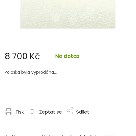
8 700 Kč
Na dotaz
Měrná
cena:
Položka byla vyprodána…
Tisk
Zeptat se
Sdílet