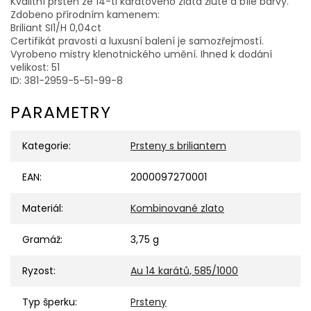
Kvalitní prsten ze 14-ti karátového zlata žluté a bílé barvy.
Zdobeno přírodním kamenem:
Briliant SI1/H 0,04ct
Certifikát pravosti a luxusní balení je samozřejmostí.
Vyrobeno mistry klenotnického umění. Ihned k dodání
velikost: 51
ID: 381-2959-5-51-99-8
PARAMETRY
Kategorie
:
Prsteny s briliantem
EAN
:
2000097270001
Materiál
:
Kombinované zlato
Gramáž
:
3,75 g
Ryzost
:
Au 14 karátů, 585/1000
Typ šperku
:
Prsteny