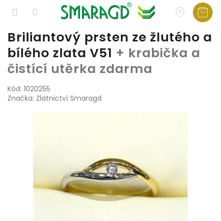
Přejít
Briliantový prsten ze žlutého a
na
bílého zlata V51
+ krabička a
obsah
čistící utěrka zdarma
Kód:
1020255
Značka:
Zlatnictví Smaragd