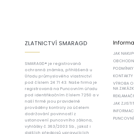
Z
á
p
a
Informa
ZLATNICTVÍ SMARAGD
t
í
JAK NAKU
OBCHODNÍ
SMARAGD® je registrovaná
PODMÍNKY
ochranná známka, přihlášená u
KONTAKTY
Úřadu průmyslového vlastnictví
pod číslem 24 71 43. Naše firma je
VÝROBA OR
NA ZAKÁZK
registrovaná na Puncovním úřadu
pod identifikačním číslem 7250 a v
REKLAMAČ
naší firmě jsou pravidelně
JAK ZJISTI
prováděny kontroly za účelem
INFORMAC
dodržování povinností z
PUNCOVNÍ
ustanovení puncovního zákona,
vyhlášky č.363/2003 Sb., jakož i
dalších předpisů upravujících