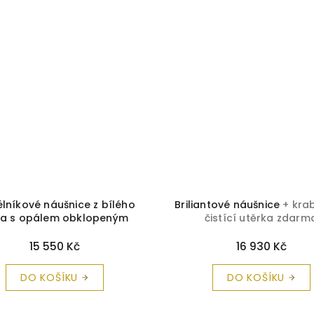
lníkové náušnice z bílého
Briliantové náušnice
+ kra
ta s opálem obklopeným
čistící utěrka zdarm
tivými zirkony
+ krabička a
čistící utěrka zdarma
15 550 Kč
16 930 Kč
DO KOŠÍKU
DO KOŠÍKU