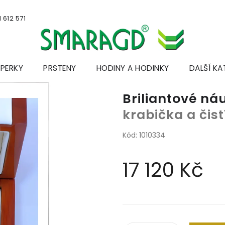
 612 571
ŠPERKY
PRSTENY
HODINY A HODINKY
DALŠÍ KA
Briliantové ná
krabička a čis
Kód:
1010334
17 120 Kč
Měrná
cena: