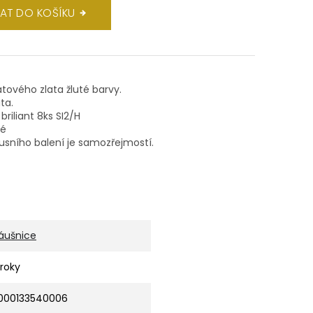
DAT DO KOŠÍKU
átového zlata žluté barvy.
ta.
riliant 8ks SI2/H
ké
xusního balení je samozřejmostí.
áušnice
 roky
000133540006