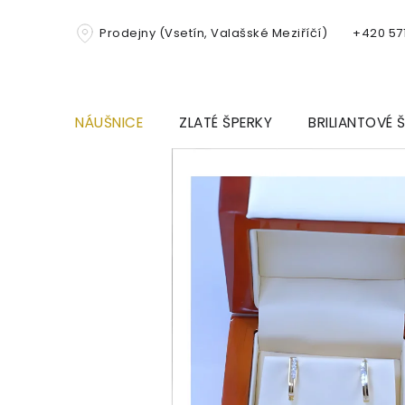
Přejít
na
Prodejny (Vsetín, Valašské Meziříčí)
+420 571
obsah
NÁUŠNICE
ZLATÉ ŠPERKY
BRILIANTOVÉ 