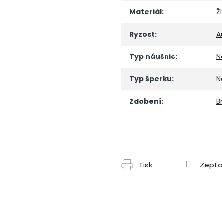
Materiál
:
Ž
Ryzost
:
A
Typ náušnic
:
N
Typ šperku
:
N
Zdobení
:
Br
Tisk
Zepta