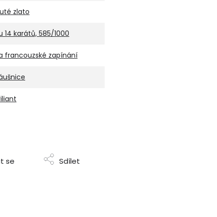
luté zlato
u 14 karátů, 585/1000
a francouzské zapínání
áušnice
iliant
t se
Sdílet