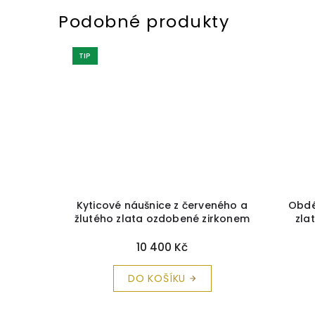
TIP
anátu
+
Kyticové náušnice z červeného a
Obdé
a zdarma
žlutého zlata ozdobené zirkonem
zla
+ krabička a čistící utěrka
blyš
zdarma
10 400 Kč
DO KOŠÍKU