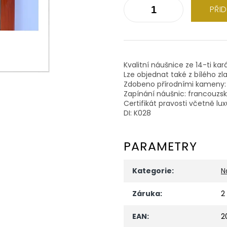
PŘI
Kvalitní náušnice ze 14-ti kar
Lze objednat také z bílého zla
Zdobeno přírodními kameny: b
Zapínání náušnic: francouzs
Certifikát pravosti včetně lu
DI: K028
PARAMETRY
Kategorie
:
N
Záruka
:
2
EAN
:
2