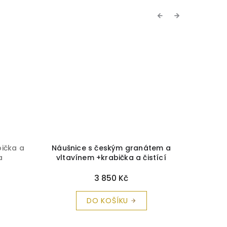
Previous
Next
bička a
Náušnice s českým granátem a
Náuš
a
vltavínem +krabička a čistící
krabičk
utěrka zdarma
3 850 Kč
DO KOŠÍKU