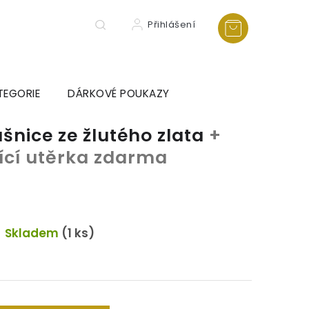
Přihlášení
TEGORIE
DÁRKOVÉ POUKAZY
ušnice ze žlutého zlata
+
tící utěrka zdarma
Skladem
(1 ks)