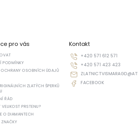
ce pro vás
Kontakt
POVAT
+420 571 612 571
 PODMÍNKY
+420 571 423 423
 OCHRANY OSOBNÍCH ÚDAJŮ
ZLATNICTVISMARAGD
@
AT
FACEBOOK
IGINÁLNÍCH ZLATÝCH ŠPERKŮ
U
NÍ ŘÁD
T VELIKOST PRSTENU?
E O DIAMANTECH
 ZNAČKY