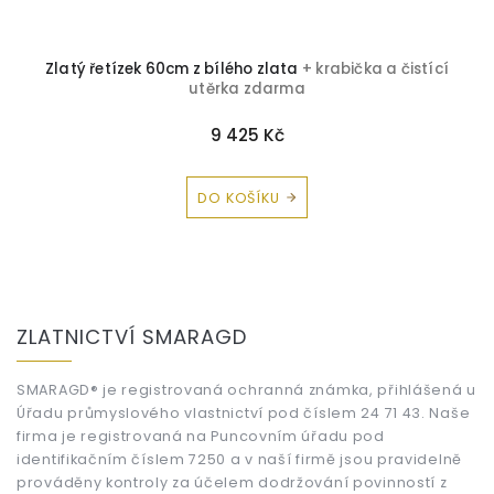
Zlatý řetízek 60cm z bílého zlata
+ krabička a čistící
utěrka zdarma
9 425 Kč
DO KOŠÍKU
Z
á
ZLATNICTVÍ SMARAGD
p
a
t
SMARAGD® je registrovaná ochranná známka, přihlášená u
Úřadu průmyslového vlastnictví pod číslem 24 71 43. Naše
í
firma je registrovaná na Puncovním úřadu pod
identifikačním číslem 7250 a v naší firmě jsou pravidelně
prováděny kontroly za účelem dodržování povinností z