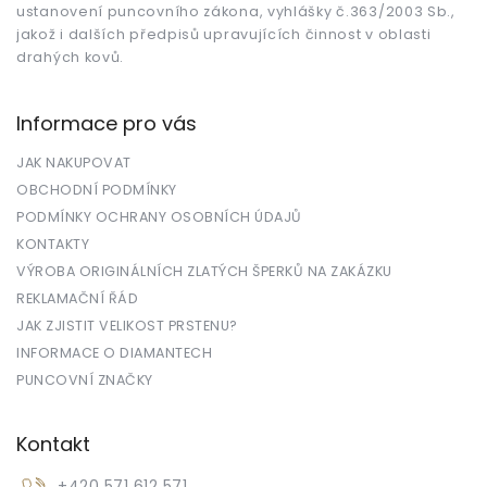
ustanovení puncovního zákona, vyhlášky č.363/2003 Sb.,
jakož i dalších předpisů upravujících činnost v oblasti
drahých kovů.
Informace pro vás
JAK NAKUPOVAT
OBCHODNÍ PODMÍNKY
PODMÍNKY OCHRANY OSOBNÍCH ÚDAJŮ
KONTAKTY
VÝROBA ORIGINÁLNÍCH ZLATÝCH ŠPERKŮ NA ZAKÁZKU
REKLAMAČNÍ ŘÁD
JAK ZJISTIT VELIKOST PRSTENU?
INFORMACE O DIAMANTECH
PUNCOVNÍ ZNAČKY
Kontakt
+420 571 612 571