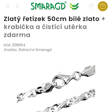
Přejít
Zlatý řetízek 50cm bílé zlato
+
na
krabička a čistící utěrka
obsah
zdarma
Kód:
208664
Značka:
Zlatnictví Smaragd