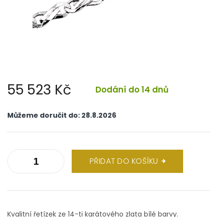
55 523 Kč
Dodání do 14 dnů
Měrná
cena:
Můžeme doručit do:
28.8.2026
PŘIDAT DO KOŠÍKU
Kvalitní řetízek ze 14-ti karátového zlata bílé barvy.