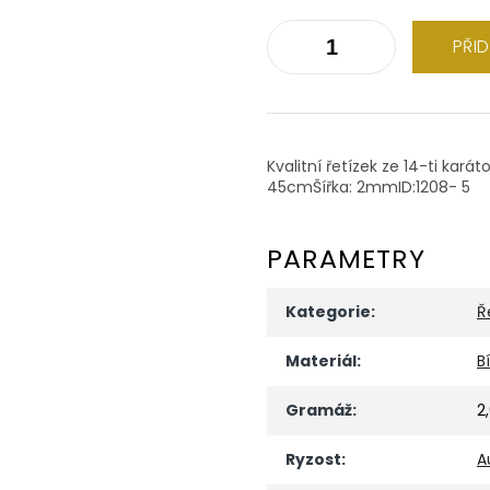
PŘI
Kvalitní řetízek ze 14-ti kará
45cmŠířka: 2mmID:1208- 5
PARAMETRY
Kategorie
:
Ř
Materiál
:
B
Gramáž
:
2
Ryzost
:
A