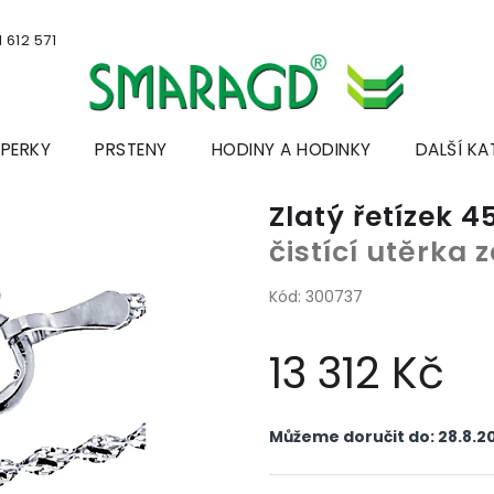
 612 571
ŠPERKY
PRSTENY
HODINY A HODINKY
DALŠÍ KA
Zlatý řetízek 4
čistící utěrka
Kód:
300737
13 312 Kč
Měrná
cena:
Můžeme doručit do:
28.8.2