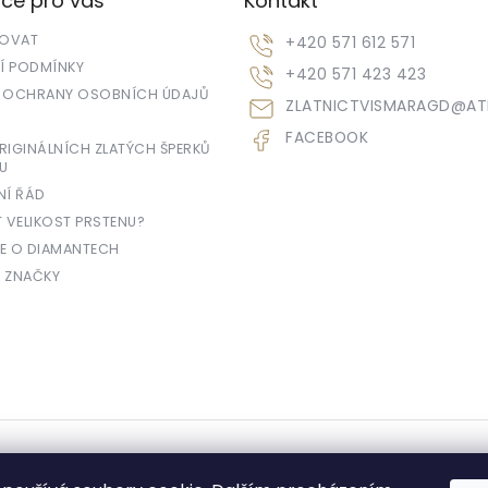
ce pro vás
Kontakt
POVAT
+420 571 612 571
 PODMÍNKY
+420 571 423 423
 OCHRANY OSOBNÍCH ÚDAJŮ
ZLATNICTVISMARAGD
@
AT
FACEBOOK
IGINÁLNÍCH ZLATÝCH ŠPERKŮ
U
NÍ ŘÁD
T VELIKOST PRSTENU?
E O DIAMANTECH
 ZNAČKY
yhrazena.