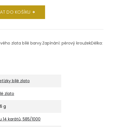
DAT DO KOŠÍKU
tového zlata bílé barvy.Zapínání: pérový kroužekDélka:
etízky bílé zlato
ílé zlato
,6 g
u 14 karátů, 585/1000