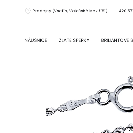
Přejít
na
Prodejny (Vsetín, Valašské Meziříčí)
+420 571
obsah
NÁUŠNICE
ZLATÉ ŠPERKY
BRILIANTOVÉ 