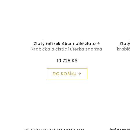
 zlato
+
Zlatý řetízek 45cm bílé zlato
+
Zlat
a zdarma
krabička a čistící utěrka zdarma
krabi
10 725 Kč
DO KOŠÍKU
Z
á
p
a