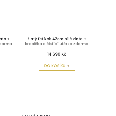
lato
+
Zlatý řetízek 42cm bílé zlato
+
Zlatý ř
 zdarma
krabička a čistící utěrka zdarma
+ kr
14 690 Kč
DO KOŠÍKU