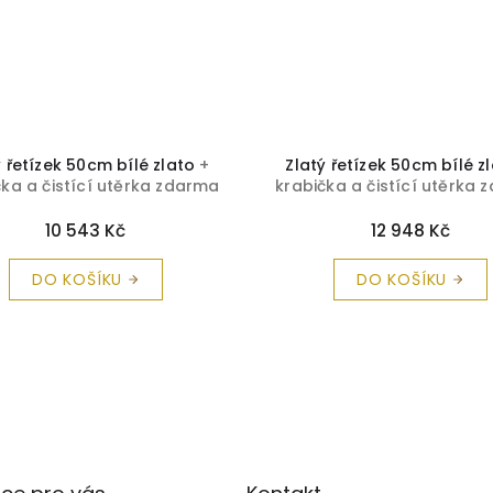
ý řetízek 50cm bílé zlato
+
Zlatý řetízek 50cm bílé z
čka a čistící utěrka zdarma
krabička a čistící utěrka
10 543 Kč
12 948 Kč
DO KOŠÍKU
DO KOŠÍKU