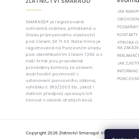
Informa
ZLATNICTVÍ SMARAGD
t
í
JAK NAKU
OBCHODNÍ
SMARAGD® je registrovaná
PODMÍNKY
ochranná známka, přihlášená u
KONTAKTY
Úřadu průmyslového vlastnictví
pod číslem 24 71 43. Naše firma je
VÝROBA OR
NA ZAKÁZK
registrovaná na Puncovním úřadu
pod identifikačním číslem 7250 a v
REKLAMAČ
naší firmě jsou pravidelně
JAK ZJISTI
prováděny kontroly za účelem
INFORMAC
dodržování povinností z
PUNCOVNÍ
ustanovení puncovního zákona,
vyhlášky č.363/2003 Sb., jakož i
dalších předpisů upravujících
činnost v oblasti drahých kovů.
Copyright 2026
Zlatnictví Smaragd
. Všechna práva v