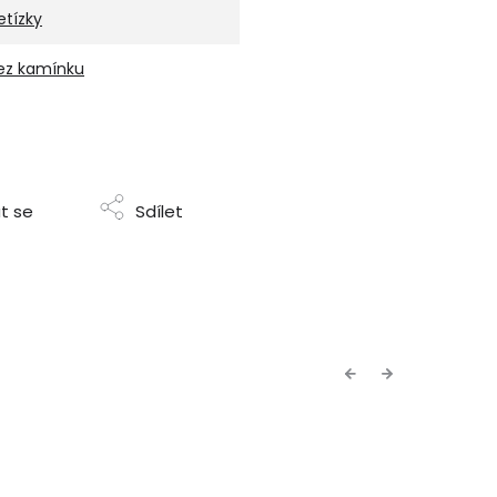
etízky
ez kamínku
t se
Sdílet
Previous
Next