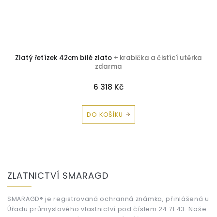
Zlatý řetízek 42cm bílé zlato
+ krabička a čistící utěrka
zdarma
6 318 Kč
DO KOŠÍKU
Z
á
ZLATNICTVÍ SMARAGD
p
a
t
SMARAGD® je registrovaná ochranná známka, přihlášená u
Úřadu průmyslového vlastnictví pod číslem 24 71 43. Naše
í