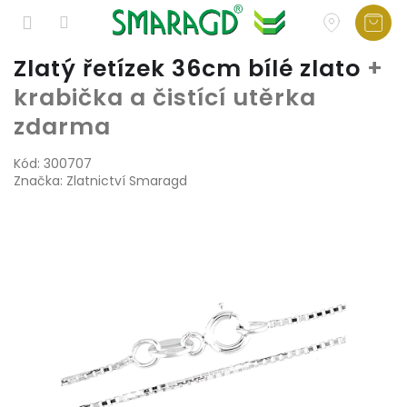
Přejít
Zlatý řetízek 36cm bílé zlato
+
na
krabička a čistící utěrka
obsah
zdarma
Kód:
300707
Značka:
Zlatnictví Smaragd