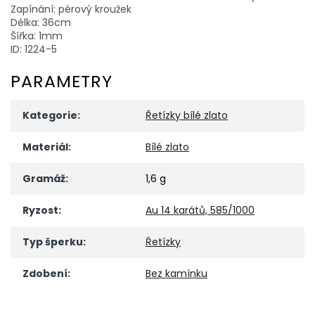
Zapínání: pérový kroužek
Délka: 36cm
Šířka: 1mm
ID: 1224-5
PARAMETRY
Kategorie
:
Řetízky bílé zlato
Materiál
:
Bílé zlato
Gramáž
:
1,6 g
Ryzost
:
Au 14 karátů, 585/1000
Typ šperku
:
Řetízky
Zdobení
:
Bez kamínku