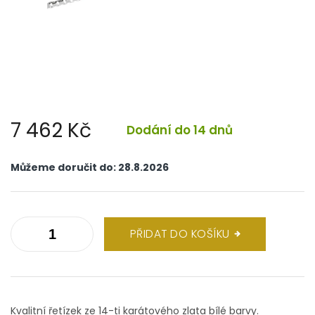
7 462 Kč
Dodání do 14 dnů
Měrná
cena:
Můžeme doručit do:
28.8.2026
PŘIDAT DO KOŠÍKU
Kvalitní řetízek ze 14-ti karátového zlata bílé barvy.