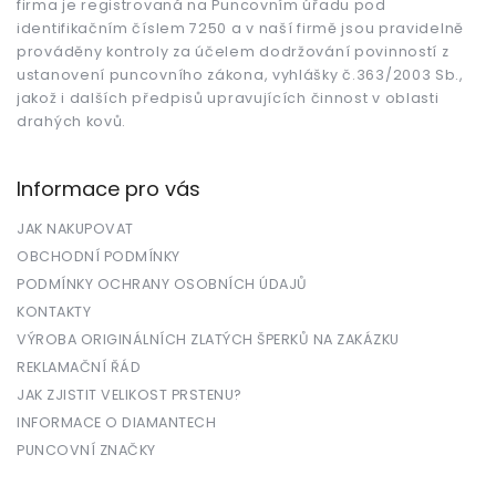
firma je registrovaná na Puncovním úřadu pod
identifikačním číslem 7250 a v naší firmě jsou pravidelně
prováděny kontroly za účelem dodržování povinností z
ustanovení puncovního zákona, vyhlášky č.363/2003 Sb.,
jakož i dalších předpisů upravujících činnost v oblasti
drahých kovů.
Informace pro vás
JAK NAKUPOVAT
OBCHODNÍ PODMÍNKY
PODMÍNKY OCHRANY OSOBNÍCH ÚDAJŮ
KONTAKTY
VÝROBA ORIGINÁLNÍCH ZLATÝCH ŠPERKŮ NA ZAKÁZKU
REKLAMAČNÍ ŘÁD
JAK ZJISTIT VELIKOST PRSTENU?
INFORMACE O DIAMANTECH
PUNCOVNÍ ZNAČKY