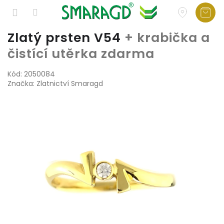
Přejít
Zlatý prsten V54
+ krabička a
na
čistící utěrka zdarma
obsah
Kód:
2050084
Značka:
Zlatnictví Smaragd