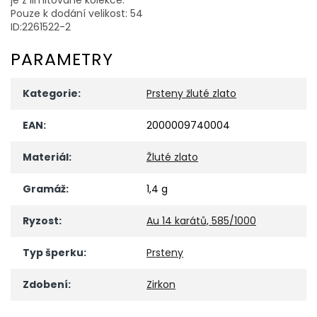
Pouze k dodání velikost: 54
ID:2261522-2
PARAMETRY
Kategorie
:
Prsteny žluté zlato
EAN
:
2000009740004
Materiál
:
Žluté zlato
Gramáž
:
1,4 g
Ryzost
:
Au 14 karátů, 585/1000
Typ šperku
:
Prsteny
Zdobení
:
Zirkon