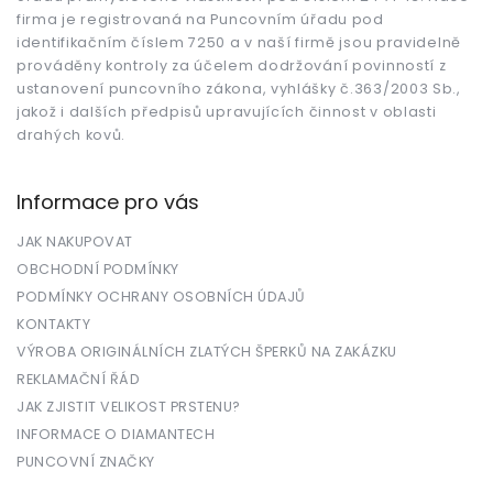
í
firma je registrovaná na Puncovním úřadu pod
identifikačním číslem 7250 a v naší firmě jsou pravidelně
prováděny kontroly za účelem dodržování povinností z
ustanovení puncovního zákona, vyhlášky č.363/2003 Sb.,
jakož i dalších předpisů upravujících činnost v oblasti
drahých kovů.
Informace pro vás
JAK NAKUPOVAT
OBCHODNÍ PODMÍNKY
PODMÍNKY OCHRANY OSOBNÍCH ÚDAJŮ
KONTAKTY
VÝROBA ORIGINÁLNÍCH ZLATÝCH ŠPERKŮ NA ZAKÁZKU
REKLAMAČNÍ ŘÁD
JAK ZJISTIT VELIKOST PRSTENU?
INFORMACE O DIAMANTECH
PUNCOVNÍ ZNAČKY