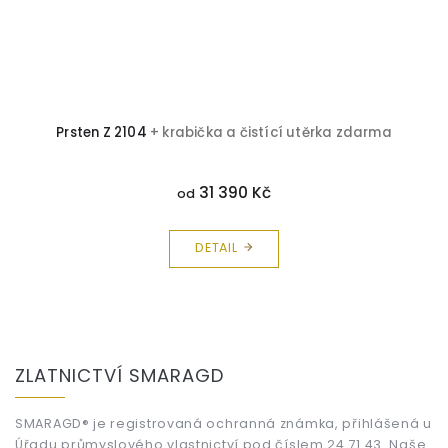
Prsten Z 2104
+ krabička a čistící utěrka zdarma
31 390 Kč
od
DETAIL
Z
á
ZLATNICTVÍ SMARAGD
p
a
t
SMARAGD® je registrovaná ochranná známka, přihlášená u
Úřadu průmyslového vlastnictví pod číslem 24 71 43. Naše