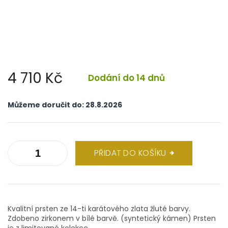
4 710 Kč
Dodání do 14 dnů
Měrná
cena:
Můžeme doručit do:
28.8.2026
PŘIDAT DO KOŠÍKU
Kvalitní prsten ze 14-ti karátového zlata žluté barvy.
Zdobeno zirkonem v bílé barvě. (syntetický kámen) Prsten
je z limitované kolekce.