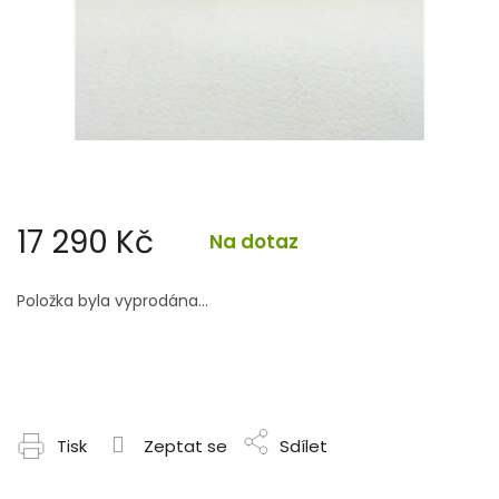
17 290 Kč
Na dotaz
Měrná
cena:
Položka byla vyprodána…
Tisk
Zeptat se
Sdílet