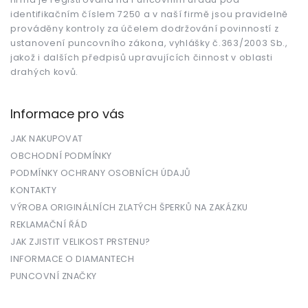
identifikačním číslem 7250 a v naší firmě jsou pravidelně
prováděny kontroly za účelem dodržování povinností z
ustanovení puncovního zákona, vyhlášky č.363/2003 Sb.,
jakož i dalších předpisů upravujících činnost v oblasti
drahých kovů.
Informace pro vás
JAK NAKUPOVAT
OBCHODNÍ PODMÍNKY
PODMÍNKY OCHRANY OSOBNÍCH ÚDAJŮ
KONTAKTY
VÝROBA ORIGINÁLNÍCH ZLATÝCH ŠPERKŮ NA ZAKÁZKU
REKLAMAČNÍ ŘÁD
JAK ZJISTIT VELIKOST PRSTENU?
INFORMACE O DIAMANTECH
PUNCOVNÍ ZNAČKY