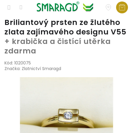
Přejít
Briliantový prsten ze žlutého
na
zlata zajímavého designu V55
obsah
+ krabička a čistící utěrka
zdarma
Kód:
1020075
Značka:
Zlatnictví Smaragd