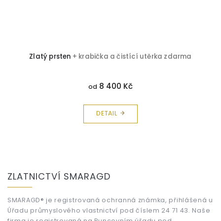
Zlatý prsten
+ krabička a čistící utěrka zdarma
8 400 Kč
od
DETAIL
Z
á
ZLATNICTVÍ SMARAGD
p
a
t
SMARAGD® je registrovaná ochranná známka, přihlášená u
Úřadu průmyslového vlastnictví pod číslem 24 71 43. Naše
í
firma je registrovaná na Puncovním úřadu pod