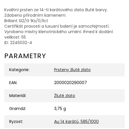
Kvalitní prsten ze 14-ti karátového zlata žluté barvy.
Zdobeno přírodním kamenem:
Briliant SI2/G 1Ks/0,11ct
Certifikát pravosti a luxusní balení je samozřejmostí.
Vyrobeno mistry klenotnického umění. Ihned k dodání
velikost: 55
ID: 2245032-4
PARAMETRY
Kategorie
:
Prsteny žluté zlato
EAN
:
2000020290007
Materiál
:
Žluté zlato
Gramáž
:
3,75 g
Ryzost
:
Au 14 karátů, 585/1000