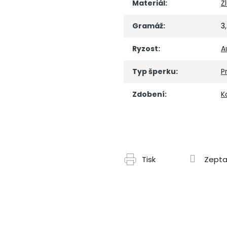
Materiál
:
Ž
Gramáž
:
3
Ryzost
:
A
Typ šperku
:
P
Zdobení
:
K
Tisk
Zepta