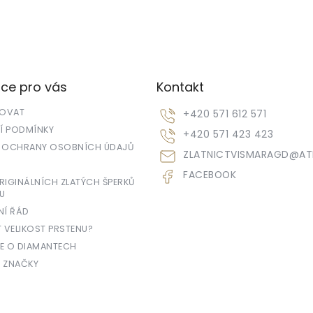
ce pro vás
Kontakt
POVAT
+420 571 612 571
 PODMÍNKY
+420 571 423 423
 OCHRANY OSOBNÍCH ÚDAJŮ
ZLATNICTVISMARAGD
@
AT
FACEBOOK
IGINÁLNÍCH ZLATÝCH ŠPERKŮ
U
NÍ ŘÁD
T VELIKOST PRSTENU?
E O DIAMANTECH
 ZNAČKY