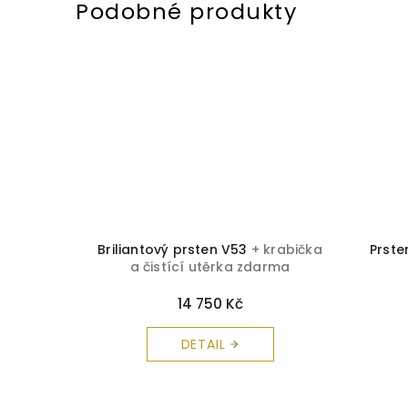
a čistící
Briliantový prsten V53
+ krabička
Prste
a čistící utěrka zdarma
14 750 Kč
DETAIL