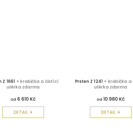
n Z 1661
+ krabička a čistící
Prsten Z 1241
+ krabička a 
utěrka zdarma
utěrka zdarma
6 610 Kč
10 980 Kč
od
od
DETAIL
DETAIL