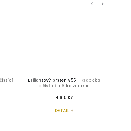
Previous
Next
čistící
Briliantový prsten V55
+ krabička
Brilian
a čistící utěrka zdarma
a 
9 150 Kč
DETAIL