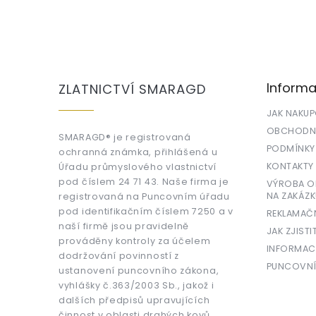
Z
á
p
a
Informa
ZLATNICTVÍ SMARAGD
t
í
JAK NAKU
OBCHODNÍ
SMARAGD® je registrovaná
PODMÍNKY
ochranná známka, přihlášená u
KONTAKTY
Úřadu průmyslového vlastnictví
pod číslem 24 71 43. Naše firma je
VÝROBA OR
NA ZAKÁZK
registrovaná na Puncovním úřadu
pod identifikačním číslem 7250 a v
REKLAMAČ
naší firmě jsou pravidelně
JAK ZJISTI
prováděny kontroly za účelem
INFORMAC
dodržování povinností z
PUNCOVNÍ
ustanovení puncovního zákona,
vyhlášky č.363/2003 Sb., jakož i
dalších předpisů upravujících
činnost v oblasti drahých kovů.