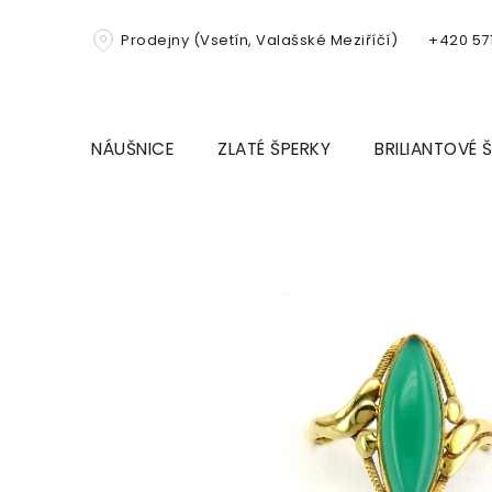
Přejít
na
Prodejny (Vsetín, Valašské Meziříčí)
+420 571
obsah
NÁUŠNICE
ZLATÉ ŠPERKY
BRILIANTOVÉ 