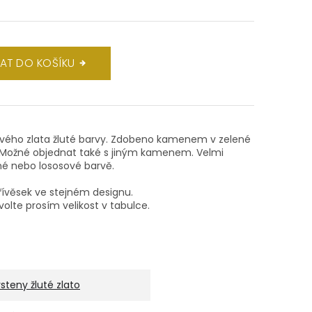
DAT DO KOŠÍKU
átového zlata žluté barvy. Zdobeno kamenem v zelené
) Možné objednat také s jiným kamenem. Velmi
ené nebo lososové barvě.
ívěsek ve stejném designu.
volte prosím velikost v tabulce.
rsteny žluté zlato