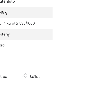
luté zlato
,45 g
u 14 karátů, 585/1000
rsteny
orál
t se
Sdílet