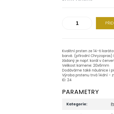
PŘI
Kvalitní prsten ze 14-ti kar
barvě. (přírodní Chryzopras
žádaný je např. korál v červ
Velikost kamene: 20x6mm
Dodáváme také náušnice i př
Výroba prstenu trvá 14dní - z
ID: 24
PARAMETRY
Kategorie
:
P