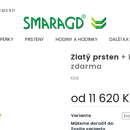
 612 571
ŠPERKY
PRSTENY
HODINY A HODINKY
DALŠÍ KA
Zlatý prsten
+ 
zdarma
Kód:
od
11 620 
Měrná
cena:
Varianta
Můžeme doručit do:
Zvolte variantu