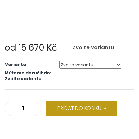
od
15 670 Kč
Zvolte variantu
Měrná
cena:
Varianta
Můžeme doručit do:
Zvolte variantu
PŘIDAT DO KOŠÍKU