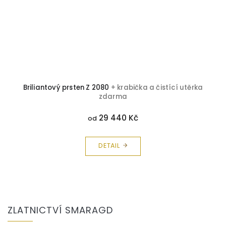
a
Briliantový prsten Z 2080
+ krabička a čistící utěrka
zdarma
29 440 Kč
od
DETAIL
Z
á
ZLATNICTVÍ SMARAGD
p