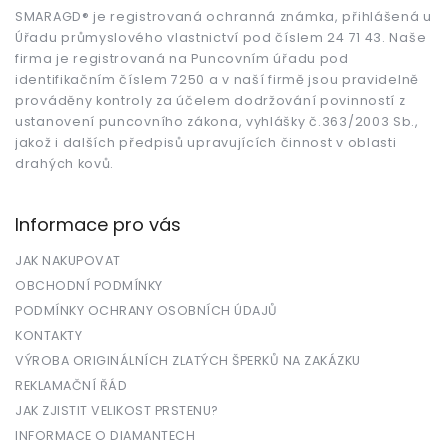
a
t
SMARAGD® je registrovaná ochranná známka, přihlášená u
Úřadu průmyslového vlastnictví pod číslem 24 71 43. Naše
í
firma je registrovaná na Puncovním úřadu pod
identifikačním číslem 7250 a v naší firmě jsou pravidelně
prováděny kontroly za účelem dodržování povinností z
ustanovení puncovního zákona, vyhlášky č.363/2003 Sb.,
jakož i dalších předpisů upravujících činnost v oblasti
drahých kovů.
Informace pro vás
JAK NAKUPOVAT
OBCHODNÍ PODMÍNKY
PODMÍNKY OCHRANY OSOBNÍCH ÚDAJŮ
KONTAKTY
VÝROBA ORIGINÁLNÍCH ZLATÝCH ŠPERKŮ NA ZAKÁZKU
REKLAMAČNÍ ŘÁD
JAK ZJISTIT VELIKOST PRSTENU?
INFORMACE O DIAMANTECH