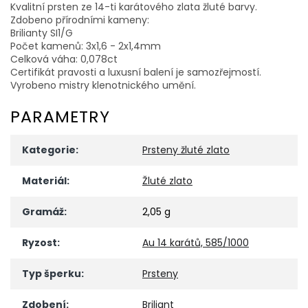
Kvalitní prsten ze 14-ti karátového zlata žluté barvy.
Zdobeno přírodními kameny:
Brilianty SI1/G
Počet kamenů: 3x1,6 - 2x1,4mm
Celková váha: 0,078ct
Certifikát pravosti a luxusní balení je samozřejmostí.
Vyrobeno mistry klenotnického umění.
PARAMETRY
Kategorie
:
Prsteny žluté zlato
Materiál
:
Žluté zlato
Gramáž
:
2,05 g
Ryzost
:
Au 14 karátů, 585/1000
Typ šperku
:
Prsteny
Zdobení
:
Briliant