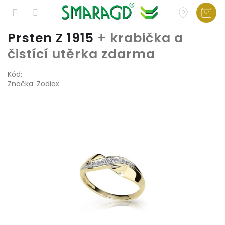
Přejít
Prsten Z 1915
+ krabička a
na
čistící utěrka zdarma
obsah
Kód:
Značka:
Zodiax