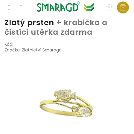
Přejít
Zlatý prsten
+ krabička a
na
čistící utěrka zdarma
obsah
Kód:
Značka:
Zlatnictví Smaragd