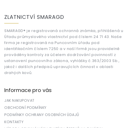
Z
á
ZLATNICTVÍ SMARAGD
p
a
t
SMARAGD® je registrovaná ochranná známka, přihlášená u
Úřadu průmyslového vlastnictví pod číslem 24 71 43. Naše
í
firma je registrovaná na Puncovním úřadu pod
identifikačním číslem 7250 a v naší firmě jsou pravidelně
prováděny kontroly za účelem dodržování povinností z
ustanovení puncovního zákona, vyhlášky č.363/2003 Sb.,
jakož i dalších předpisů upravujících činnost v oblasti
drahých kovů.
Informace pro vás
JAK NAKUPOVAT
OBCHODNÍ PODMÍNKY
PODMÍNKY OCHRANY OSOBNÍCH ÚDAJŮ
KONTAKTY