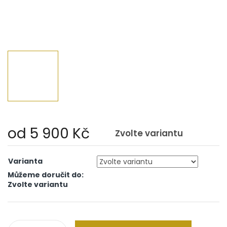
od
5 900 Kč
Zvolte variantu
Měrná
cena:
Varianta
Můžeme doručit do:
Zvolte variantu