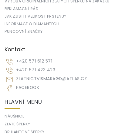
VÝROBA ORIGINÁLNÍCH ZLATÝCH ŠPERKŮ NA ZAKÁZKU
REKLAMAČNÍ ŘÁD
JAK ZJISTIT VELIKOST PRSTENU?
INFORMACE O DIAMANTECH
PUNCOVNÍ ZNAČKY
Kontakt
+420 571 612 571
+420 571 423 423
ZLATNICTVISMARAGD
@
ATLAS.CZ
FACEBOOK
HLAVNÍ MENU
NÁUŠNICE
ZLATÉ ŠPERKY
BRILIANTOVÉ ŠPERKY