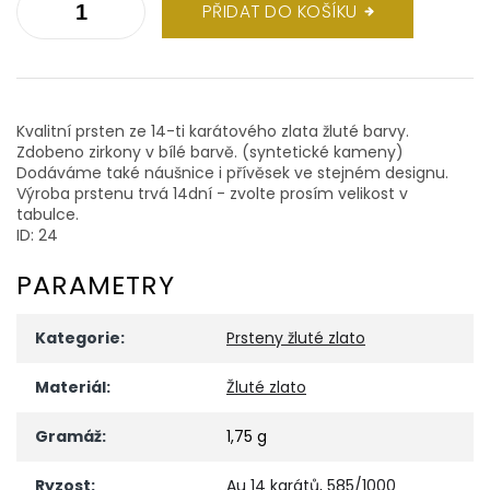
PŘIDAT DO KOŠÍKU
Kvalitní prsten ze 14-ti karátového zlata žluté barvy.
Zdobeno zirkony v bílé barvě. (syntetické kameny)
Dodáváme také náušnice i přívěsek ve stejném designu.
Výroba prstenu trvá 14dní - zvolte prosím velikost v
tabulce.
ID: 24
PARAMETRY
Kategorie
:
Prsteny žluté zlato
Materiál
:
Žluté zlato
Gramáž
:
1,75 g
Ryzost
:
Au 14 karátů, 585/1000