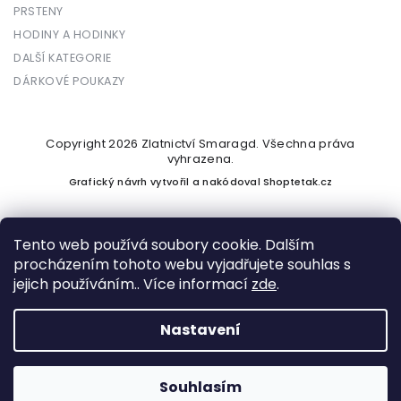
PRSTENY
HODINY A HODINKY
DALŠÍ KATEGORIE
DÁRKOVÉ POUKAZY
Copyright 2026
Zlatnictví Smaragd
. Všechna práva
vyhrazena.
Grafický návrh vytvořil a nakódoval
Shoptetak.cz
Tento web používá soubory cookie. Dalším
procházením tohoto webu vyjadřujete souhlas s
Vytvořil Shoptet
jejich používáním.. Více informací
zde
.
Nastavení
Podle zákona o evidenci tržeb je prodávající povinen vystavit
kupujícímu účtenku. Zároveň je povinen zaevidovat přijatou
tržbu u správce daně online; v případě technického výpadku
Souhlasím
pak nejpozději do 48 hodin.