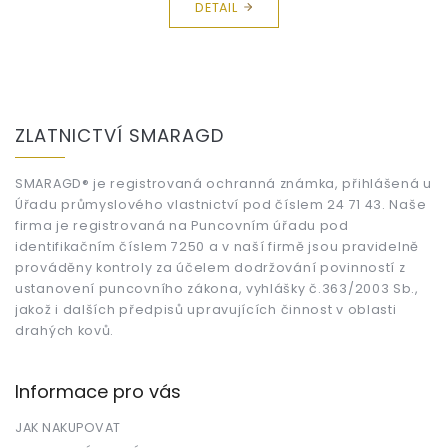
DETAIL
Z
á
ZLATNICTVÍ SMARAGD
p
a
t
SMARAGD® je registrovaná ochranná známka, přihlášená u
Úřadu průmyslového vlastnictví pod číslem 24 71 43. Naše
í
firma je registrovaná na Puncovním úřadu pod
identifikačním číslem 7250 a v naší firmě jsou pravidelně
prováděny kontroly za účelem dodržování povinností z
ustanovení puncovního zákona, vyhlášky č.363/2003 Sb.,
jakož i dalších předpisů upravujících činnost v oblasti
drahých kovů.
Informace pro vás
JAK NAKUPOVAT