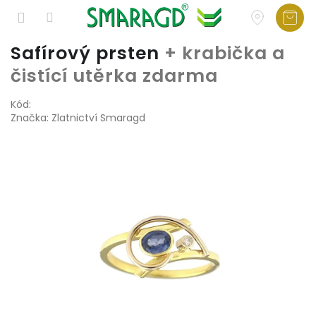
Přejít
Safírový prsten
+ krabička a
na
čistící utěrka zdarma
obsah
Kód:
Značka:
Zlatnictví Smaragd