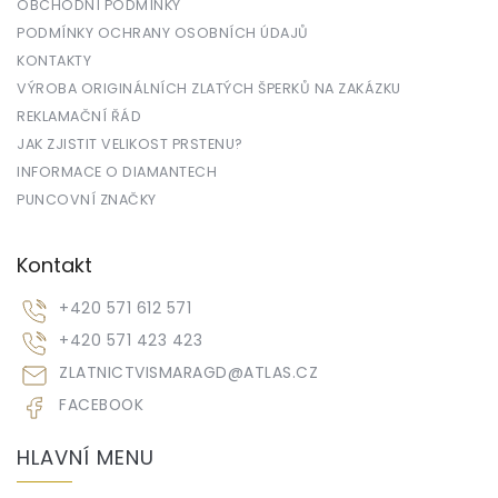
OBCHODNÍ PODMÍNKY
PODMÍNKY OCHRANY OSOBNÍCH ÚDAJŮ
KONTAKTY
VÝROBA ORIGINÁLNÍCH ZLATÝCH ŠPERKŮ NA ZAKÁZKU
REKLAMAČNÍ ŘÁD
JAK ZJISTIT VELIKOST PRSTENU?
INFORMACE O DIAMANTECH
PUNCOVNÍ ZNAČKY
Kontakt
+420 571 612 571
+420 571 423 423
ZLATNICTVISMARAGD
@
ATLAS.CZ
FACEBOOK
HLAVNÍ MENU