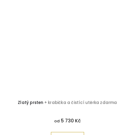
Zlatý prsten
+ krabička a čistící utěrka zdarma
5 730 Kč
od