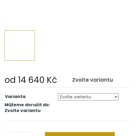
od
14 640 Kč
Zvolte variantu
Měrná
cena:
Varianta
Můžeme doručit do:
Zvolte variantu