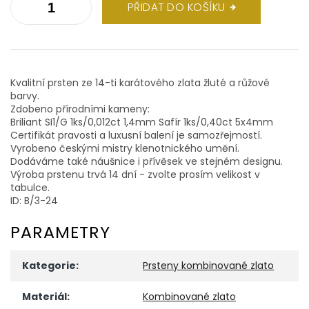
PŘIDAT DO KOŠÍKU
Kvalitní prsten ze 14-ti karátového zlata žluté a růžové
barvy.
Zdobeno přírodními kameny:
Briliant SI1/G 1ks/0,012ct 1,4mm Safír 1ks/0,40ct 5x4mm
Certifikát pravosti a luxusní balení je samozřejmostí.
Vyrobeno českými mistry klenotnického umění.
Dodáváme také náušnice i přívěsek ve stejném designu.
Výroba prstenu trvá 14 dní - zvolte prosím velikost v
tabulce.
ID: B/3-24
PARAMETRY
Kategorie
:
Prsteny kombinované zlato
Materiál
:
Kombinované zlato