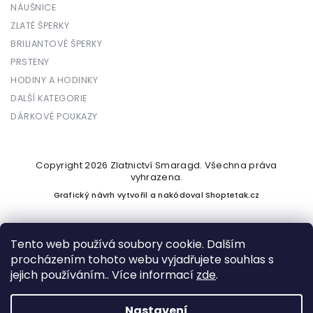
NÁUŠNICE
ZLATÉ ŠPERKY
BRILIANTOVÉ ŠPERKY
PRSTENY
HODINY A HODINKY
DALŠÍ KATEGORIE
DÁRKOVÉ POUKAZY
Copyright 2026
Zlatnictví Smaragd
. Všechna práva
vyhrazena.
Grafický návrh vytvořil a nakódoval
Shoptetak.cz
Tento web používá soubory cookie. Dalším
procházením tohoto webu vyjadřujete souhlas s
Vytvořil Shoptet
jejich používáním.. Více informací
zde
.
Nastavení