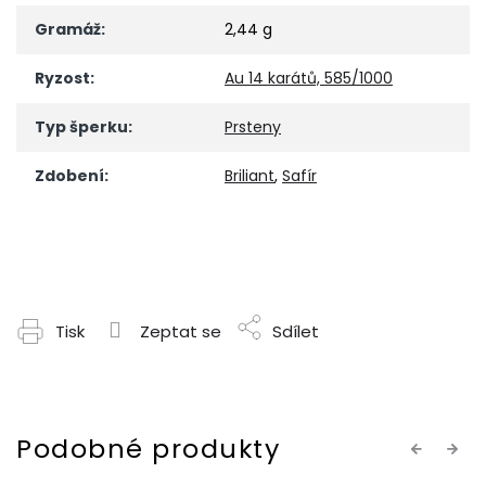
Gramáž
:
2,44 g
Ryzost
:
Au 14 karátů, 585/1000
Typ šperku
:
Prsteny
Zdobení
:
Briliant
,
Safír
Tisk
Zeptat se
Sdílet
Previous
Next