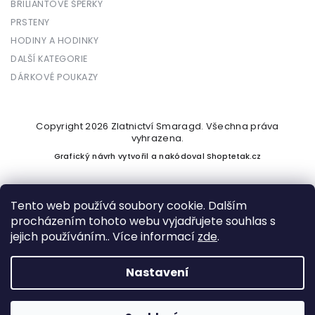
BRILIANTOVÉ ŠPERKY
PRSTENY
HODINY A HODINKY
DALŠÍ KATEGORIE
DÁRKOVÉ POUKAZY
Copyright 2026
Zlatnictví Smaragd
. Všechna práva
vyhrazena.
Grafický návrh vytvořil a nakódoval
Shoptetak.cz
Tento web používá soubory cookie. Dalším
procházením tohoto webu vyjadřujete souhlas s
Vytvořil Shoptet
jejich používáním.. Více informací
zde
.
Nastavení
Podle zákona o evidenci tržeb je prodávající povinen vystavit
kupujícímu účtenku. Zároveň je povinen zaevidovat přijatou
tržbu u správce daně online; v případě technického výpadku