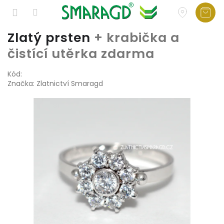
Přejít
Zlatý prsten
+ krabička a
na
čistící utěrka zdarma
obsah
Kód:
Značka:
Zlatnictví Smaragd