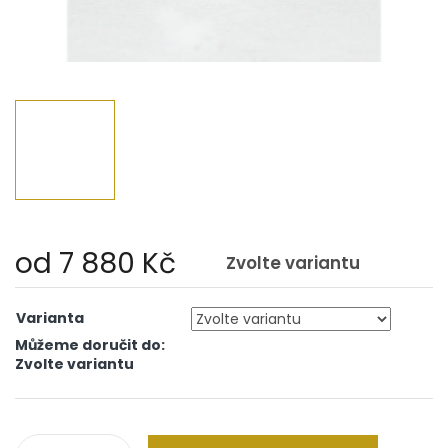
od
7 880 Kč
Zvolte variantu
Měrná
cena:
Varianta
Můžeme doručit do:
Zvolte variantu