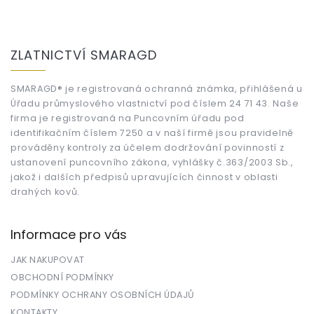
Z
á
ZLATNICTVÍ SMARAGD
p
a
t
SMARAGD® je registrovaná ochranná známka, přihlášená u
Úřadu průmyslového vlastnictví pod číslem 24 71 43. Naše
í
firma je registrovaná na Puncovním úřadu pod
identifikačním číslem 7250 a v naší firmě jsou pravidelně
prováděny kontroly za účelem dodržování povinností z
ustanovení puncovního zákona, vyhlášky č.363/2003 Sb.,
jakož i dalších předpisů upravujících činnost v oblasti
drahých kovů.
Informace pro vás
JAK NAKUPOVAT
OBCHODNÍ PODMÍNKY
PODMÍNKY OCHRANY OSOBNÍCH ÚDAJŮ
KONTAKTY