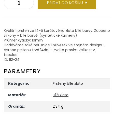
PŘIDAT DO KOŠÍKU
Kvalitní prsten ze 14-ti karátového zlata bílé barvy. Zdobeno
zirkony v bílé barvě. (syntetické kameny)
Průměr kytičky: 10mm
Dodáváme také náušnice i přívěsek ve stejném designu.
Výroba prstenu trvá 14dní - zvolte prosím velikost v
tabulce.
ID: 112-24
PARAMETRY
Kategorie
:
Prsteny bílé zlato
Materiál
:
Bílé zlato
Gramáž
:
2,34 g