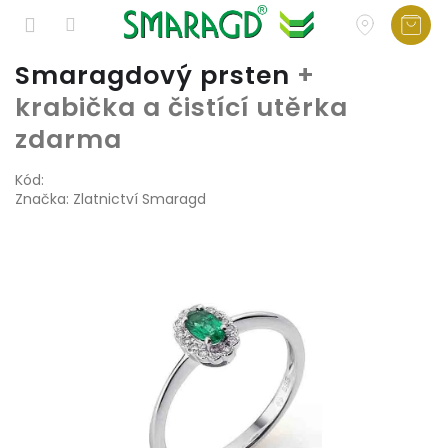
Přejít
Smaragdový prsten
+
na
krabička a čistící utěrka
obsah
zdarma
Kód:
Značka:
Zlatnictví Smaragd