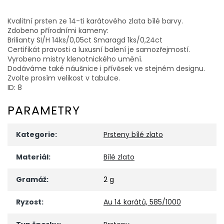
Kvalitní prsten ze 14-ti karátového zlata bílé barvy.
Zdobeno přírodními kameny:
Brilianty SI/H 14ks/0,05ct Smaragd 1ks/0,24ct
Certifikát pravosti a luxusní balení je samozřejmostí.
Vyrobeno mistry klenotnického umění.
Dodáváme také náušnice i přívěsek ve stejném designu.
Zvolte prosím velikost v tabulce.
ID: 8
PARAMETRY
Kategorie
:
Prsteny bílé zlato
Materiál
:
Bílé zlato
Gramáž
:
2 g
Ryzost
:
Au 14 karátů, 585/1000