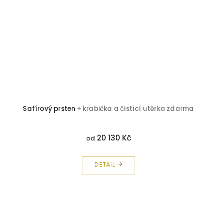
Safírový prsten
+ krabička a čistící utěrka zdarma
20 130 Kč
od
DETAIL
Z