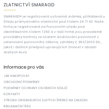
á
ZLATNICTVÍ SMARAGD
p
a
t
SMARAGD® je registrovaná ochranná známka, přihlášená u
Úřadu průmyslového vlastnictví pod číslem 24 71 43. Naše
í
firma je registrovaná na Puncovním úřadu pod
identifikačním číslem 7250 a v naší firmě jsou pravidelně
prováděny kontroly za účelem dodržování povinností z
ustanovení puncovního zákona, vyhlášky č.363/2003 Sb.,
jakož i dalších předpisů upravujících činnost v oblasti
drahých kovů.
Informace pro vás
JAK NAKUPOVAT
OBCHODNÍ PODMÍNKY
PODMÍNKY OCHRANY OSOBNÍCH ÚDAJŮ
KONTAKTY
VÝROBA ORIGINÁLNÍCH ZLATÝCH ŠPERKŮ NA ZAKÁZKU
REKLAMAČNÍ ŘÁD