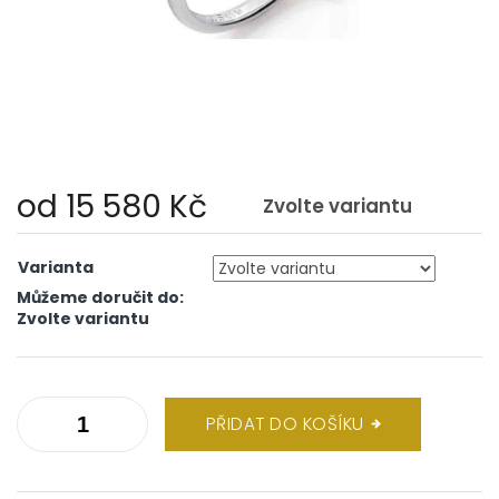
od
15 580 Kč
Zvolte variantu
Měrná
cena:
Varianta
Můžeme doručit do:
Zvolte variantu
PŘIDAT DO KOŠÍKU