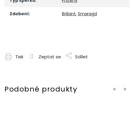
Typ šperku
:
Prsteny
Zdobení
:
Briliant
,
Smaragd
Tisk
Zeptat se
Sdílet
Previous
Next