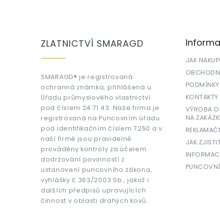
Z
á
p
a
Informa
ZLATNICTVÍ SMARAGD
t
í
JAK NAKU
OBCHODNÍ
SMARAGD® je registrovaná
PODMÍNKY
ochranná známka, přihlášená u
KONTAKTY
Úřadu průmyslového vlastnictví
pod číslem 24 71 43. Naše firma je
VÝROBA OR
NA ZAKÁZK
registrovaná na Puncovním úřadu
pod identifikačním číslem 7250 a v
REKLAMAČ
naší firmě jsou pravidelně
JAK ZJISTI
prováděny kontroly za účelem
INFORMAC
dodržování povinností z
PUNCOVNÍ
ustanovení puncovního zákona,
vyhlášky č.363/2003 Sb., jakož i
dalších předpisů upravujících
činnost v oblasti drahých kovů.