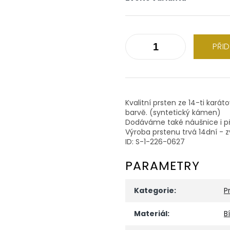
PŘI
Kvalitní prsten ze 14-ti kará
barvě. (syntetický kámen)
Dodáváme také náušnice i př
Výroba prstenu trvá 14dní - z
ID: S-1-226-0627
PARAMETRY
Kategorie
:
P
Materiál
:
B