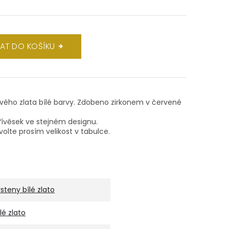
DAT DO KOŠÍKU
tového zlata bílé barvy. Zdobeno zirkonem v červené
ívěsek ve stejném designu.
volte prosím velikost v tabulce.
rsteny bílé zlato
ílé zlato