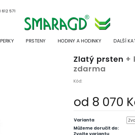
 612 571
ŠPERKY
PRSTENY
HODINY A HODINKY
DALŠÍ KA
Zlatý prsten
+ 
zdarma
Kód:
od
8 070 K
Měrná
cena:
Varianta
Můžeme doručit do:
Zvolte variantu