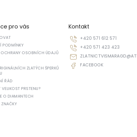
ce pro vás
Kontakt
POVAT
+420 571 612 571
 PODMÍNKY
+420 571 423 423
 OCHRANY OSOBNÍCH ÚDAJŮ
ZLATNICTVISMARAGD
@
AT
FACEBOOK
IGINÁLNÍCH ZLATÝCH ŠPERKŮ
U
NÍ ŘÁD
T VELIKOST PRSTENU?
E O DIAMANTECH
 ZNAČKY