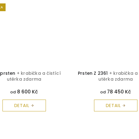
KA
 prsten
+ krabička a čistící
Prsten Z 2361
+ krabička a 
utěrka zdarma
utěrka zdarma
8 600 Kč
78 450 Kč
od
od
DETAIL
DETAIL