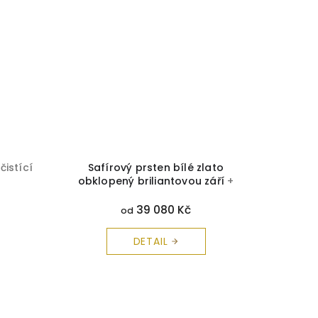
čistící
Safírový prsten bílé zlato
Safí
obklopený briliantovou září
+
č
krabička a čistící utěrka zdarma
39 080 Kč
od
DETAIL