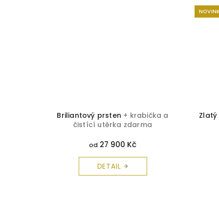
NOVIN
bička a
Briliantový prsten
+ krabička a
Zlatý
rma
čistící utěrka zdarma
27 900 Kč
od
DETAIL