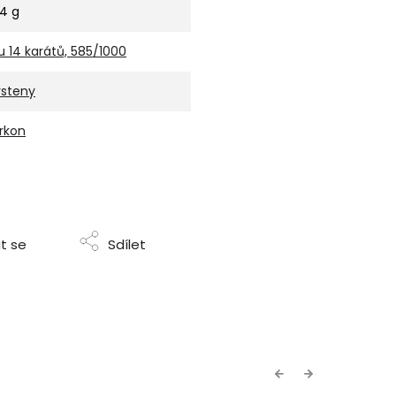
,4 g
u 14 karátů, 585/1000
rsteny
irkon
t se
Sdílet
Previous
Next