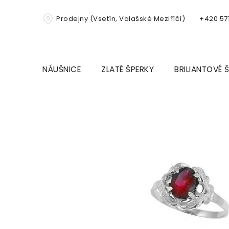
Přejít
na
Prodejny (Vsetín, Valašské Meziříčí)
+420 571
obsah
NÁUŠNICE
ZLATÉ ŠPERKY
BRILIANTOVÉ 