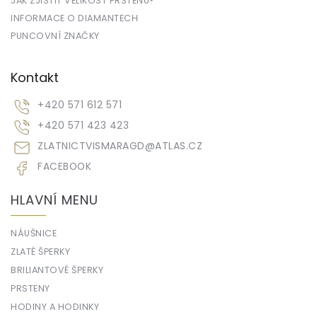
JAK ZJISTIT VELIKOST PRSTENU?
INFORMACE O DIAMANTECH
PUNCOVNÍ ZNAČKY
Kontakt
+420 571 612 571
+420 571 423 423
ZLATNICTVISMARAGD
@
ATLAS.CZ
FACEBOOK
HLAVNÍ MENU
NÁUŠNICE
ZLATÉ ŠPERKY
BRILIANTOVÉ ŠPERKY
PRSTENY
HODINY A HODINKY