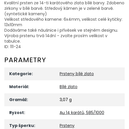
Kvalitní prsten ze 14-ti karátového zlata bílé barvy. Zdobeno
zirkony v bílé barvě. Středový kámen je v zelené barvě.
(syntetické kameny)
Velikost středového kamene: 6x4mm, velikost celé kytičky:
13x10mm
Dodáváme také náušnice i přívěsek ve stejném designu.
Výroba prstenu trvá 14dní - zvolte prosím velikost v
tabulce.
ID: 111-24
PARAMETRY
Kategorie
:
Prsteny bílé zlato
Materiál
:
Bílé zlato
Gramáž
:
3,07 g
Ryzost
:
Au 14 karátů, 585/1000
Typ šperku
:
Prsteny