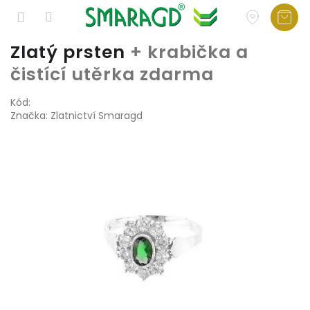
Přejít
Zlatý prsten
+ krabička a
na
čistící utěrka zdarma
obsah
Kód:
Značka:
Zlatnictví Smaragd