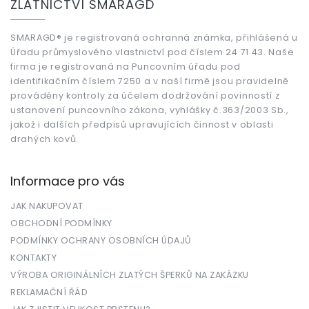
ZLATNICTVÍ SMARAGD
p
a
t
SMARAGD® je registrovaná ochranná známka, přihlášená u
Úřadu průmyslového vlastnictví pod číslem 24 71 43. Naše
í
firma je registrovaná na Puncovním úřadu pod
identifikačním číslem 7250 a v naší firmě jsou pravidelně
prováděny kontroly za účelem dodržování povinností z
ustanovení puncovního zákona, vyhlášky č.363/2003 Sb.,
jakož i dalších předpisů upravujících činnost v oblasti
drahých kovů.
Informace pro vás
JAK NAKUPOVAT
OBCHODNÍ PODMÍNKY
PODMÍNKY OCHRANY OSOBNÍCH ÚDAJŮ
KONTAKTY
VÝROBA ORIGINÁLNÍCH ZLATÝCH ŠPERKŮ NA ZAKÁZKU
REKLAMAČNÍ ŘÁD