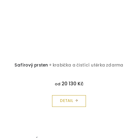
Safírový prsten
+ krabička a čistící utěrka zdarma
20 130 Kč
od
DETAIL
Z
á