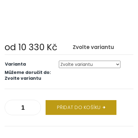
od
10 330 Kč
Zvolte variantu
Měrná
cena:
Varianta
Můžeme doručit do:
Zvolte variantu
PŘIDAT DO KOŠÍKU