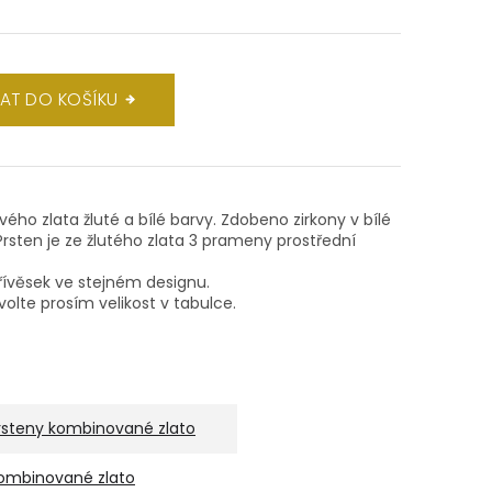
DAT DO KOŠÍKU
ového zlata žluté a bílé barvy. Zdobeno zirkony v bílé
rsten je ze žlutého zlata 3 prameny prostřední
ívěsek ve stejném designu.
volte prosím velikost v tabulce.
rsteny kombinované zlato
ombinované zlato