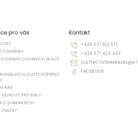
ce pro vás
Kontakt
POVAT
+420 571 612 571
 PODMÍNKY
+420 571 423 423
 OCHRANY OSOBNÍCH ÚDAJŮ
ZLATNICTVISMARAGD
@
AT
FACEBOOK
IGINÁLNÍCH ZLATÝCH ŠPERKŮ
U
NÍ ŘÁD
T VELIKOST PRSTENU?
E O DIAMANTECH
 ZNAČKY