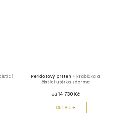
čistící
Peridotový prsten
+ krabička a
Brilia
čistící utěrka zdarma
č
14 730 Kč
od
DETAIL