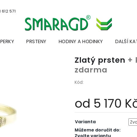
 612 571
ŠPERKY
PRSTENY
HODINY A HODINKY
DALŠÍ KA
Zlatý prsten
+ 
zdarma
Kód:
od
5 170 K
Měrná
cena:
Varianta
Můžeme doručit do:
Zvolte variantu