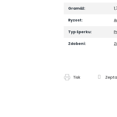
Gramáž
:
1
Ryzost
:
A
Typ šperku
:
P
Zdobení
:
Z
Tisk
Zepta