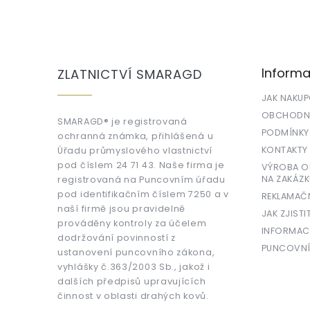
Z
á
p
a
Informa
ZLATNICTVÍ SMARAGD
t
í
JAK NAKU
OBCHODNÍ
SMARAGD® je registrovaná
PODMÍNKY
ochranná známka, přihlášená u
KONTAKTY
Úřadu průmyslového vlastnictví
pod číslem 24 71 43. Naše firma je
VÝROBA OR
NA ZAKÁZK
registrovaná na Puncovním úřadu
pod identifikačním číslem 7250 a v
REKLAMAČ
naší firmě jsou pravidelně
JAK ZJISTI
prováděny kontroly za účelem
INFORMAC
dodržování povinností z
PUNCOVNÍ
ustanovení puncovního zákona,
vyhlášky č.363/2003 Sb., jakož i
dalších předpisů upravujících
činnost v oblasti drahých kovů.