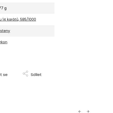
,77 g
u 14 karátů, 585/1000
rsteny
irkon
t se
Sdílet
Previous
Next