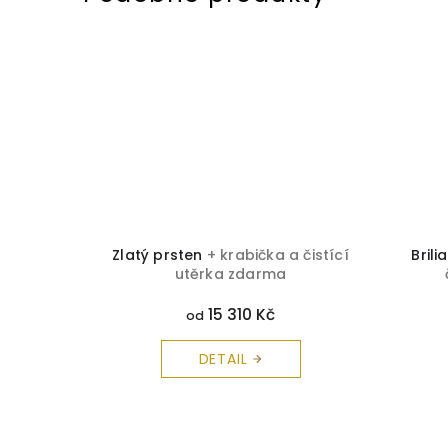
 čistící
Zlatý prsten
+ krabička a čistící
Bril
utěrka zdarma
15 310 Kč
od
DETAIL