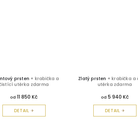
iantový prsten
+ krabička a
Zlatý prsten
+ krabička a 
čistící utěrka zdarma
utěrka zdarma
11 850 Kč
5 940 Kč
od
od
DETAIL
DETAIL