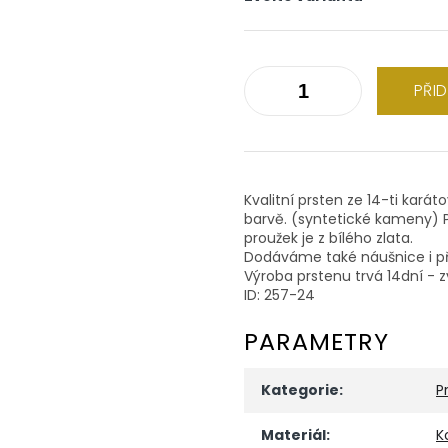
PŘI
Kvalitní prsten ze 14-ti karát
barvě. (syntetické kameny) P
proužek je z bílého zlata.
Dodáváme také náušnice i př
Výroba prstenu trvá 14dní - z
ID: 257-24
PARAMETRY
Kategorie
:
P
Materiál
:
K