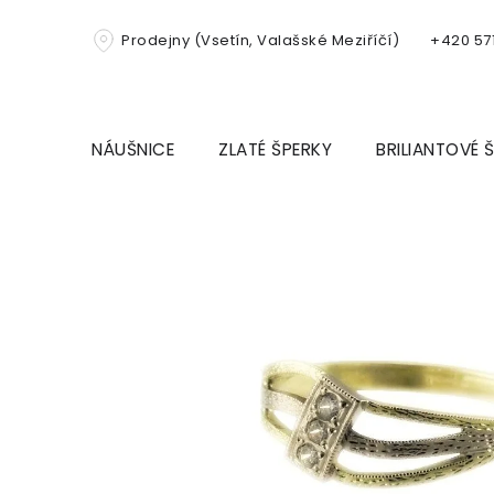
Přejít
na
Prodejny (Vsetín, Valašské Meziříčí)
+420 571
obsah
NÁUŠNICE
ZLATÉ ŠPERKY
BRILIANTOVÉ 