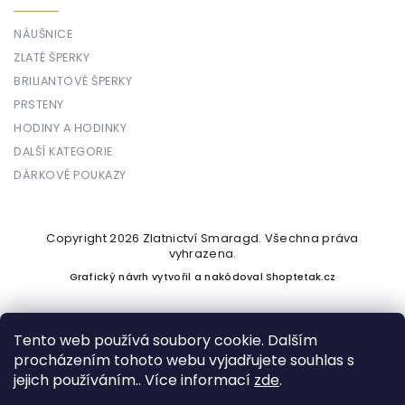
NÁUŠNICE
ZLATÉ ŠPERKY
BRILIANTOVÉ ŠPERKY
PRSTENY
HODINY A HODINKY
DALŠÍ KATEGORIE
DÁRKOVÉ POUKAZY
Copyright 2026
Zlatnictví Smaragd
. Všechna práva
vyhrazena.
Grafický návrh vytvořil a nakódoval
Shoptetak.cz
Tento web používá soubory cookie. Dalším
procházením tohoto webu vyjadřujete souhlas s
Vytvořil Shoptet
jejich používáním.. Více informací
zde
.