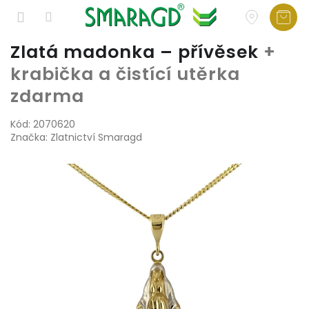
Přejít
Zlatá madonka – přívěsek
+
na
krabička a čistící utěrka
obsah
zdarma
Kód:
2070620
Značka:
Zlatnictví Smaragd