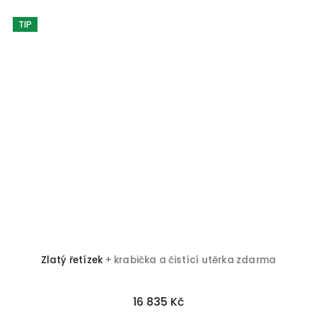
TIP
darma
Zlatý řetízek
+ krabička a čistící utěrka zdarm
18 460 Kč