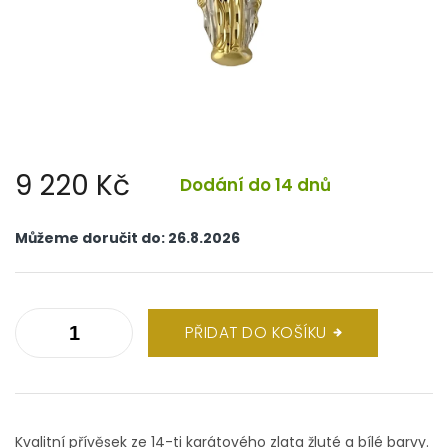
9 220 Kč
Dodání do 14 dnů
Měrná
cena:
Můžeme doručit do:
26.8.2026
PŘIDAT DO KOŠÍKU
Kvalitní přívěsek ze 14-ti karátového zlata žluté a bílé barvy.