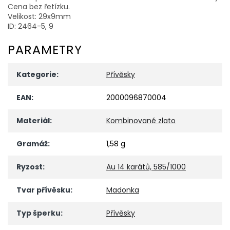
Cena bez řetízku.
Velikost: 29x9mm
ID: 2464-5, 9
PARAMETRY
Kategorie
:
Přívěsky
EAN
:
2000096870004
Materiál
:
Kombinované zlato
Gramáž
:
1,58 g
Ryzost
:
Au 14 karátů, 585/1000
Tvar přívěsku
:
Madonka
Typ šperku
:
Přívěsky