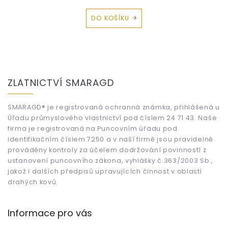
DO KOŠÍKU
Z
á
ZLATNICTVÍ SMARAGD
p
a
t
SMARAGD® je registrovaná ochranná známka, přihlášená u
Úřadu průmyslového vlastnictví pod číslem 24 71 43. Naše
í
firma je registrovaná na Puncovním úřadu pod
identifikačním číslem 7250 a v naší firmě jsou pravidelně
prováděny kontroly za účelem dodržování povinností z
ustanovení puncovního zákona, vyhlášky č.363/2003 Sb.,
jakož i dalších předpisů upravujících činnost v oblasti
drahých kovů.
Informace pro vás