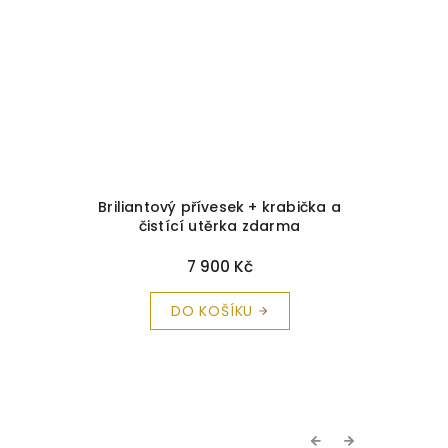
Briliantový přívesek + krabička a
Zlatá b
čistící utěrka zdarma
7 900 Kč
DO KOŠÍKU
Previous
Next