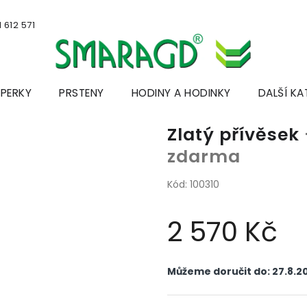
 612 571
ŠPERKY
PRSTENY
HODINY A HODINKY
DALŠÍ KA
Zlatý přívěsek
zdarma
Kód:
100310
2 570 Kč
Měrná
cena:
Můžeme doručit do:
27.8.2