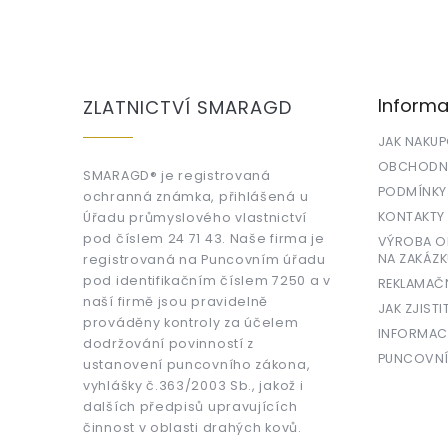
Z
á
p
a
Informa
ZLATNICTVÍ SMARAGD
t
í
JAK NAKU
OBCHODNÍ
SMARAGD® je registrovaná
PODMÍNKY
ochranná známka, přihlášená u
KONTAKTY
Úřadu průmyslového vlastnictví
pod číslem 24 71 43. Naše firma je
VÝROBA OR
NA ZAKÁZK
registrovaná na Puncovním úřadu
pod identifikačním číslem 7250 a v
REKLAMAČ
naší firmě jsou pravidelně
JAK ZJISTI
prováděny kontroly za účelem
INFORMAC
dodržování povinností z
PUNCOVNÍ
ustanovení puncovního zákona,
vyhlášky č.363/2003 Sb., jakož i
dalších předpisů upravujících
činnost v oblasti drahých kovů.