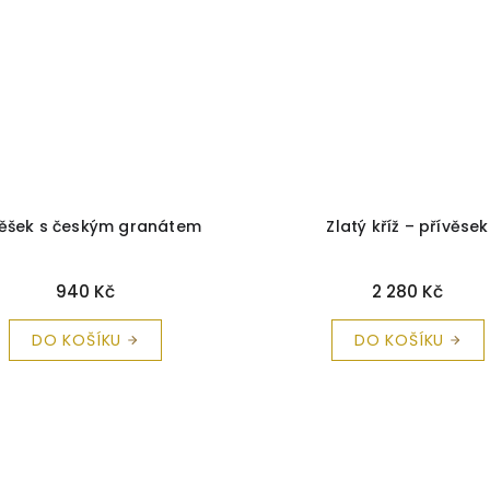
věšek s českým granátem
Zlatý kříž – přívěsek
940 Kč
2 280 Kč
DO KOŠÍKU
DO KOŠÍKU