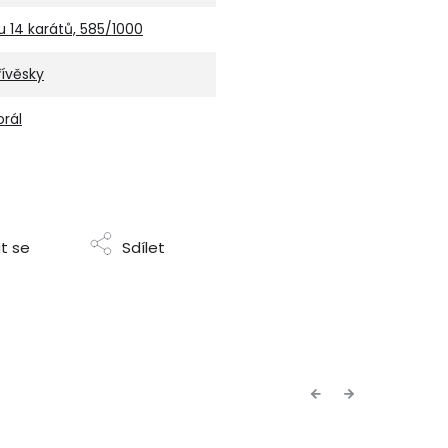
u 14 karátů, 585/1000
řívěsky
orál
t se
Sdílet
Previous
Next