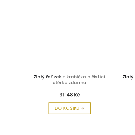
 čistící
Zlatý řetízek
+ krabička a čistící
Zlatý
utěrka zdarma
31 148 Kč
DO KOŠÍKU