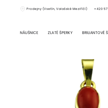
Přejít
na
Prodejny (Vsetín, Valašské Meziříčí)
+420 571
obsah
NÁUŠNICE
ZLATÉ ŠPERKY
BRILIANTOVÉ 