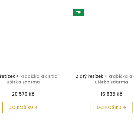
TIP
 řetízek
+ krabička a čistící
Zlatý řetízek
+ krabička a 
utěrka zdarma
utěrka zdarma
20 579 Kč
16 835 Kč
DO KOŠÍKU
DO KOŠÍKU