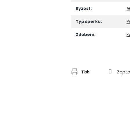
Ryzost
:
A
Typ šperku
:
P
Zdobení
:
K
Tisk
Zepta