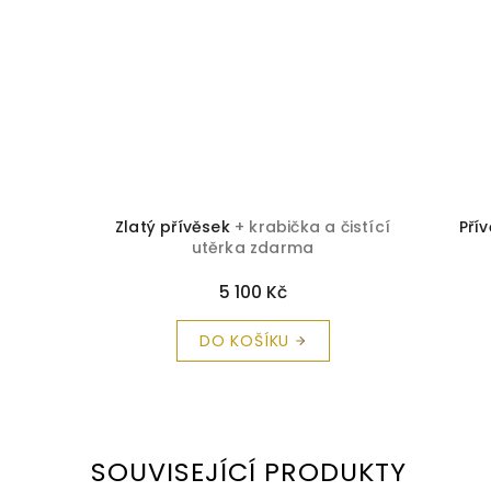
a čistící
Zlatý přívěsek
+ krabička a čistící
Pří
utěrka zdarma
5 100 Kč
DO KOŠÍKU
SOUVISEJÍCÍ PRODUKTY