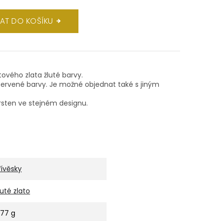
DAT DO KOŠÍKU
átového zlata žluté barvy.
rvené barvy. Je možné objednat také s jiným
sten ve stejném designu.
řívěsky
luté zlato
,77 g