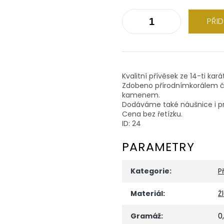
PŘI
Kvalitní přívěsek ze 14-ti kar
Zdobeno přírodnímkorálem če
kamenem.
Dodáváme také náušnice i pr
Cena bez řetízku.
ID: 24
PARAMETRY
Kategorie
:
P
Materiál
:
Ž
Gramáž
:
0