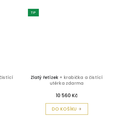
TIP
čistící
Zlatý řetízek
+ krabička a čistící
Zlatý ř
utěrka zdarma
bílého
10 560 Kč
DO KOŠÍKU