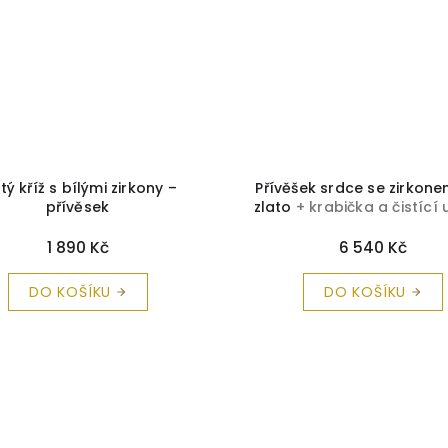
tý kříž s bílými zirkony –
Přívěšek srdce se zirkone
přívěsek
zlato
+ krabička a čistící 
zdarma
1 890 Kč
6 540 Kč
DO KOŠÍKU
DO KOŠÍKU