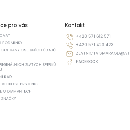
ce pro vás
Kontakt
POVAT
+420 571 612 571
 PODMÍNKY
+420 571 423 423
 OCHRANY OSOBNÍCH ÚDAJŮ
ZLATNICTVISMARAGD
@
AT
FACEBOOK
IGINÁLNÍCH ZLATÝCH ŠPERKŮ
U
NÍ ŘÁD
T VELIKOST PRSTENU?
E O DIAMANTECH
 ZNAČKY