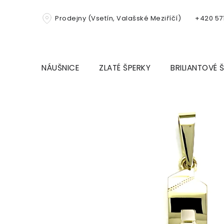
Přejít
na
Prodejny (Vsetín, Valašské Meziříčí)
+420 571
obsah
NÁUŠNICE
ZLATÉ ŠPERKY
BRILIANTOVÉ 