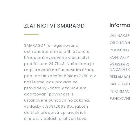
Z
á
p
a
Informa
ZLATNICTVÍ SMARAGD
t
í
JAK NAKU
OBCHODNÍ
SMARAGD® je registrovaná
PODMÍNKY
ochranná známka, přihlášená u
KONTAKTY
Úřadu průmyslového vlastnictví
pod číslem 24 71 43. Naše firma je
VÝROBA OR
NA ZAKÁZK
registrovaná na Puncovním úřadu
pod identifikačním číslem 7250 a v
REKLAMAČ
naší firmě jsou pravidelně
JAK ZJISTI
prováděny kontroly za účelem
INFORMAC
dodržování povinností z
PUNCOVNÍ
ustanovení puncovního zákona,
vyhlášky č.363/2003 Sb., jakož i
dalších předpisů upravujících
činnost v oblasti drahých kovů.