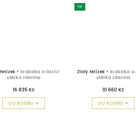
TIP
 řetízek
+ krabička a čistící
Zlatý řetízek
+ krabička a 
utěrka zdarma
utěrka zdarma
16 835 Kč
10 660 Kč
DO KOŠÍKU
DO KOŠÍKU