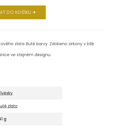
DAT DO KOŠÍKU
átového zlata žluté barvy. Zdobeno zirkony v bílé
nice ve stejném designu.
řívěsky
luté zlato
41 g