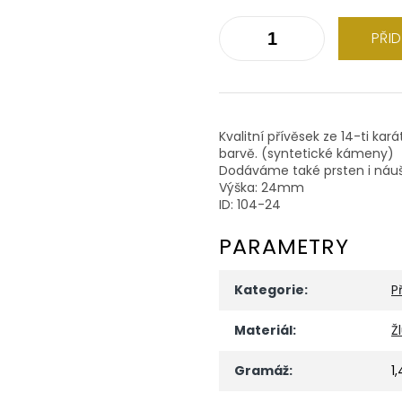
PŘI
Kvalitní přívěsek ze 14-ti kar
barvě. (syntetické kámeny)
Dodáváme také prsten i náuš
Výška: 24mm
ID: 104-24
PARAMETRY
Kategorie
:
P
Materiál
:
Ž
Gramáž
:
1,