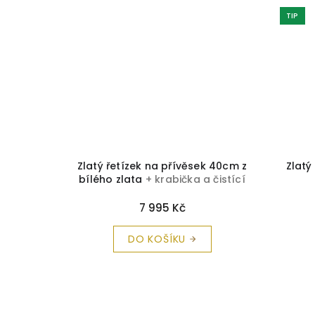
TIP
 čistící
Zlatý řetízek na přívěsek 40cm z
Zlatý
bílého zlata
+ krabička a čistící
utěrka zdarma
7 995 Kč
DO KOŠÍKU