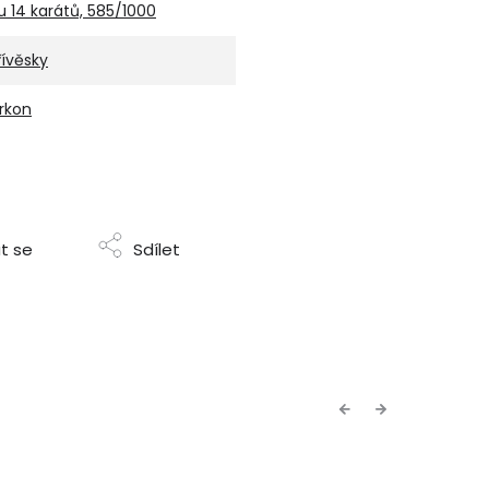
u 14 karátů, 585/1000
řívěsky
irkon
t se
Sdílet
Previous
Next