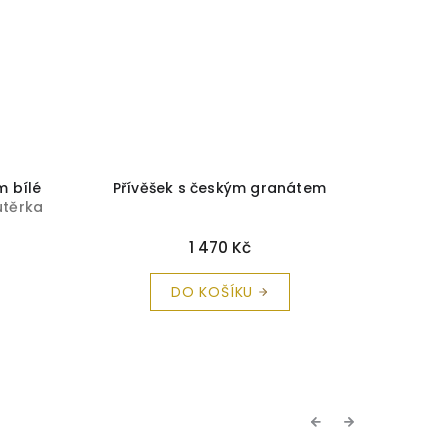
m bílé
Přívěšek s českým granátem
Zlatý p
utěrka
1 470 Kč
DO KOŠÍKU
Previous
Next