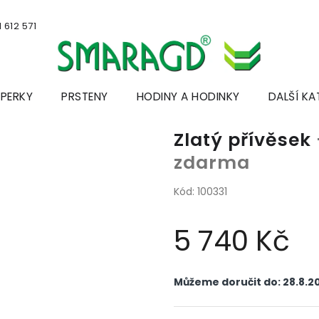
 612 571
ŠPERKY
PRSTENY
HODINY A HODINKY
DALŠÍ KA
Zlatý přívěsek
zdarma
Kód:
100331
5 740 Kč
Měrná
cena:
Můžeme doručit do:
28.8.2