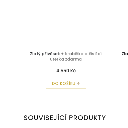
ty Z 2409
Zlatý přívěsek
+ krabička a čistící
Zla
těrka
utěrka zdarma
4 550 Kč
DO KOŠÍKU
SOUVISEJÍCÍ PRODUKTY