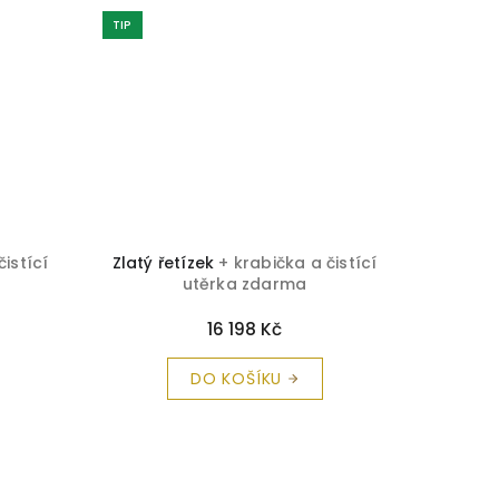
TIP
TIP
čistící
Zlatý řetízek
+ krabička a čistící
Zlatý ř
utěrka zdarma
16 198 Kč
DO KOŠÍKU