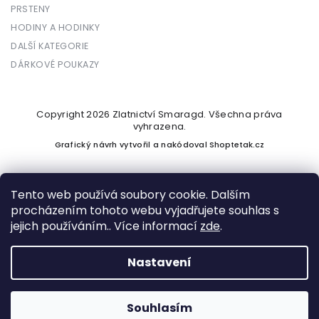
PRSTENY
HODINY A HODINKY
DALŠÍ KATEGORIE
DÁRKOVÉ POUKAZY
Copyright 2026
Zlatnictví Smaragd
. Všechna práva
vyhrazena.
Grafický návrh vytvořil a nakódoval
Shoptetak.cz
Tento web používá soubory cookie. Dalším
procházením tohoto webu vyjadřujete souhlas s
Vytvořil Shoptet
jejich používáním.. Více informací
zde
.
Nastavení
Podle zákona o evidenci tržeb je prodávající povinen vystavit
kupujícímu účtenku. Zároveň je povinen zaevidovat přijatou
tržbu u správce daně online; v případě technického výpadku
Souhlasím
pak nejpozději do 48 hodin.