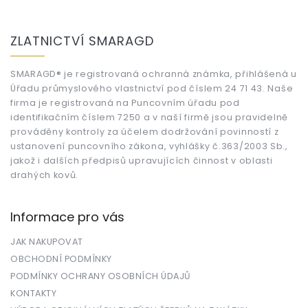
Z
á
ZLATNICTVÍ SMARAGD
p
a
t
SMARAGD® je registrovaná ochranná známka, přihlášená u
Úřadu průmyslového vlastnictví pod číslem 24 71 43. Naše
í
firma je registrovaná na Puncovním úřadu pod
identifikačním číslem 7250 a v naší firmě jsou pravidelně
prováděny kontroly za účelem dodržování povinností z
ustanovení puncovního zákona, vyhlášky č.363/2003 Sb.,
jakož i dalších předpisů upravujících činnost v oblasti
drahých kovů.
Informace pro vás
JAK NAKUPOVAT
OBCHODNÍ PODMÍNKY
PODMÍNKY OCHRANY OSOBNÍCH ÚDAJŮ
KONTAKTY