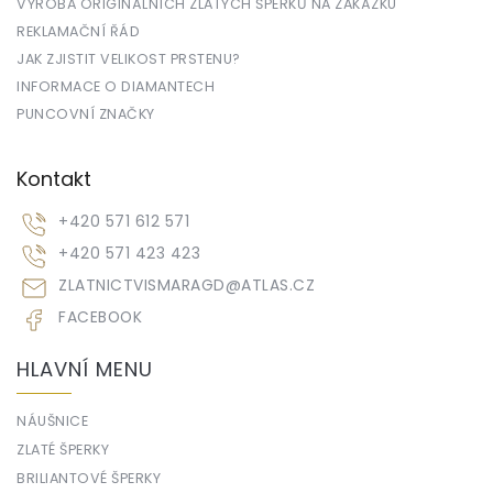
VÝROBA ORIGINÁLNÍCH ZLATÝCH ŠPERKŮ NA ZAKÁZKU
REKLAMAČNÍ ŘÁD
JAK ZJISTIT VELIKOST PRSTENU?
INFORMACE O DIAMANTECH
PUNCOVNÍ ZNAČKY
Kontakt
+420 571 612 571
+420 571 423 423
ZLATNICTVISMARAGD
@
ATLAS.CZ
FACEBOOK
HLAVNÍ MENU
NÁUŠNICE
ZLATÉ ŠPERKY
BRILIANTOVÉ ŠPERKY