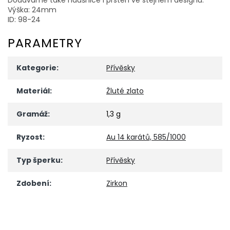
Výška: 24mm
ID: 98-24
PARAMETRY
Kategorie
:
Přívěsky
Materiál
:
Žluté zlato
Gramáž
:
1,3 g
Ryzost
:
Au 14 karátů, 585/1000
Typ šperku
:
Přívěsky
Zdobení
:
Zirkon