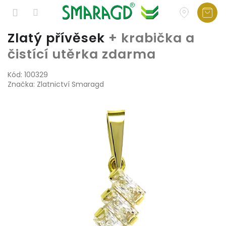
Přejít
Zlatý přívěsek
+ krabička a
na
čistící utěrka zdarma
obsah
Kód:
100329
Značka:
Zlatnictví Smaragd