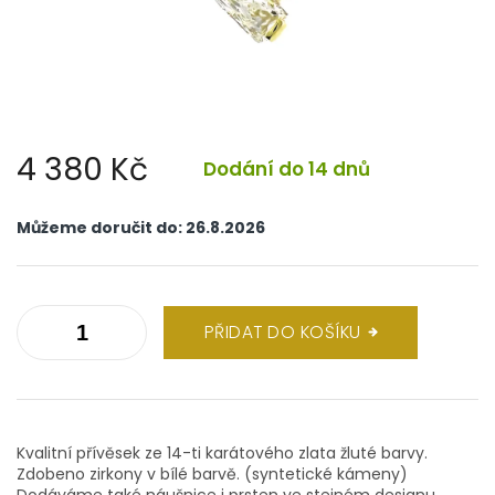
4 380 Kč
Dodání do 14 dnů
Měrná
cena:
Můžeme doručit do:
26.8.2026
PŘIDAT DO KOŠÍKU
Kvalitní přívěsek ze 14-ti karátového zlata žluté barvy.
Zdobeno zirkony v bílé barvě. (syntetické kámeny)
Dodáváme také náušnice i prsten ve stejném designu.